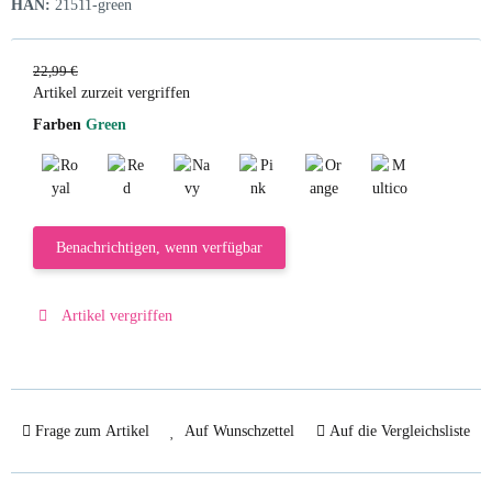
HAN:
21511-green
22,99 €
Artikel zurzeit vergriffen
Farben
Green
Royal Blue
Red
Navy
Pink
Orange
Multicolor
Benachrichtigen, wenn verfügbar
Artikel vergriffen
Frage zum Artikel
Auf Wunschzettel
Auf die Vergleichsliste