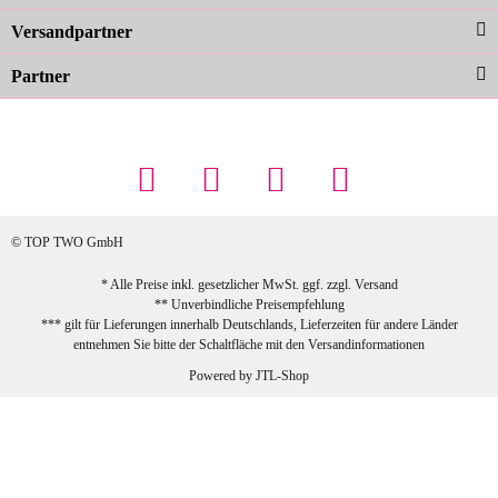
zur Farbauswahl
Versandpartner
Partner
23.02.2026
Maschowski L
... Artikel wie beschrieben, günstiger
Preis (haben auch den Vorkasse-5%-
Rabatt genutzt), schnelle Lieferung. Bin
sehr zufrieden!
© TOP TWO GmbH
zur Farbauswahl
* Alle Preise inkl. gesetzlicher MwSt. ggf. zzgl.
Versand
** Unverbindliche Preisempfehlung
03.02.2026
*** gilt für Lieferungen innerhalb Deutschlands, Lieferzeiten für andere Länder
Sabine G
entnehmen Sie bitte der Schaltfläche mit den
Versandinformationen
Sehr schöner und großer Trolley, leicht
Powered by
JTL-Shop
zu fahren und wirklich leise, allerdings
wurde er ohne Umverpackung geliefert.
Die Lieferung war sehr schnell.
zur Farbauswahl