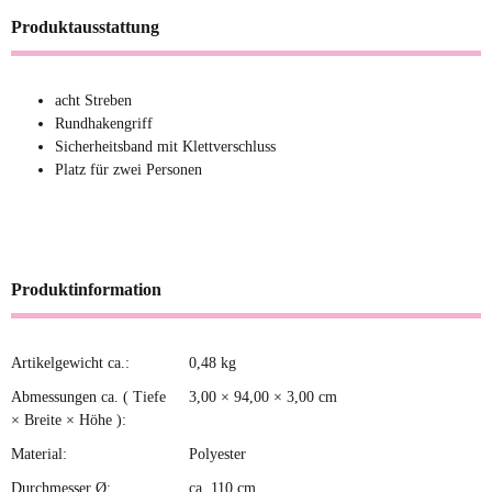
Produktausstattung
acht Streben
Rundhakengriff
Sicherheitsband mit Klettverschluss
Platz für zwei Personen
Produktinformation
Artikelgewicht ca.:
0,48
kg
Produkteigenschaft
Wert
Abmessungen ca. ( Tiefe
3,00 × 94,00 × 3,00 cm
× Breite × Höhe ):
Material:
Polyester
Durchmesser Ø:
ca. 110 cm