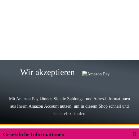
Gabriele W
Wie immer bei den Franky Produkten
eine TOP Qualität. Danke
zur Farbauswahl
15.05.2026
Björn M
Sehr ehrlicher Shop, schnelle
Wir akzeptieren
Lieferung, man kann bedenkenlos
Vorkasse leisten, Top Ware
zur Farbauswahl
Mit Amazon Pay können Sie die Zahlungs- und Adressinformationen
aus Ihrem Amazon Account nutzen, um in diesem Shop schnell und
03.05.2026
sicher einzukaufen.
Wilhelm W
Der Koffer macht einen sehr soliden
Gesetzliche Informationen
Eindruck. Die Zuverlässigkeit muss