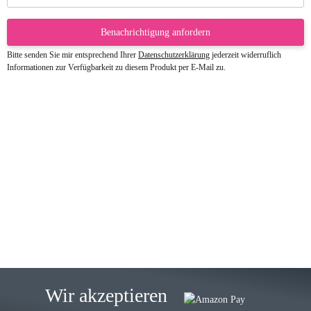
Benachrichtigung anfordern
Bitte senden Sie mir entsprechend Ihrer
Datenschutzerklärung
jederzeit widerruflich
Informationen zur Verfügbarkeit zu diesem Produkt per E-Mail zu.
23.05.2026
Gabriele W
Wie immer bei den Franky Produkten
eine TOP Qualität. Danke
zur Farbauswahl
15.05.2026
Björn M
Sehr ehrlicher Shop, schnelle
Wir akzeptieren
Lieferung, man kann bedenkenlos