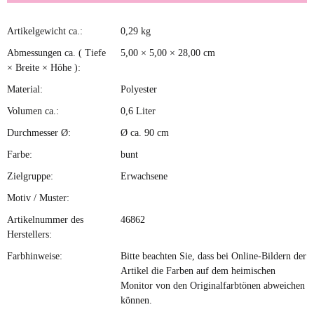
Artikelgewicht ca.:
0,29
kg
Produkteigenschaft
Wert
Abmessungen ca. ( Tiefe
5,00 × 5,00 × 28,00 cm
× Breite × Höhe ):
Material:
Polyester
Volumen ca.:
0,6 Liter
Durchmesser Ø:
Ø ca. 90 cm
Farbe:
bunt
Zielgruppe:
Erwachsene
Motiv / Muster:
Artikelnummer des
46862
Herstellers:
Farbhinweise:
Bitte beachten Sie, dass bei Online-Bildern der
Artikel die Farben auf dem heimischen
Monitor von den Originalfarbtönen abweichen
können.