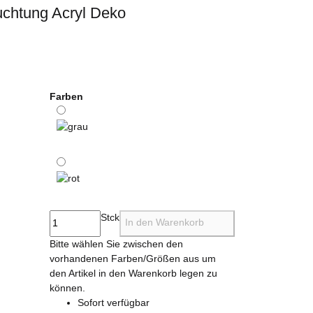
uchtung Acryl Deko
Farben
grau
rot
Stck
In den Warenkorb
x
Bitte wählen Sie zwischen den
vorhandenen Farben/Größen aus um
den Artikel in den Warenkorb legen zu
können.
Sofort verfügbar