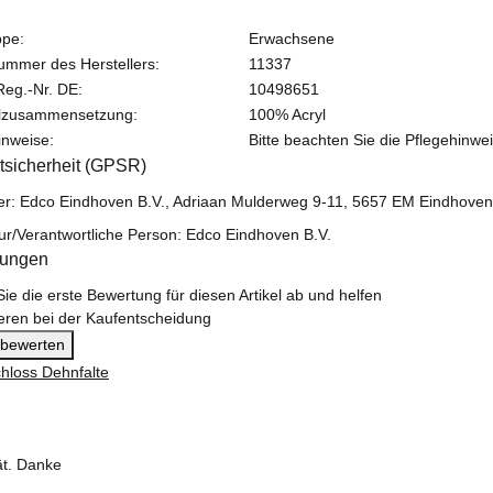
ppe:
Erwachsene
nummer des Herstellers:
11337
eg.-Nr. DE:
10498651
alzusammensetzung:
100% Acryl
inweise:
Bitte beachten Sie die Pflegehinwei
tsicherheit (GPSR)
ler: Edco Eindhoven B.V., Adriaan Mulderweg 9-11, 5657 EM Eindhoven
ur/Verantwortliche Person: Edco Eindhoven B.V.
tungen
ie die erste Bewertung für diesen Artikel ab und helfen
eren bei der Kaufentscheidung
l bewerten
ät. Danke