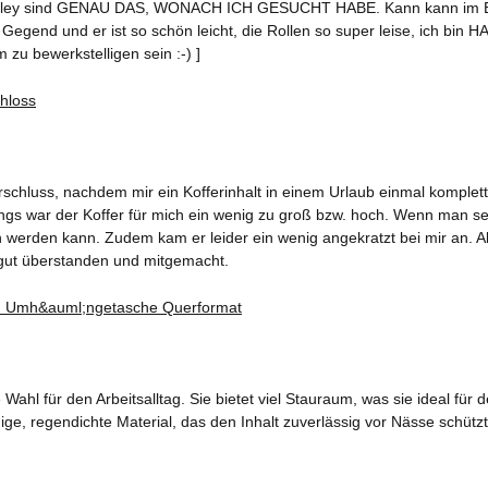
rolley sind GENAU DAS, WONACH ICH GESUCHT HABE. Kann kann im Bedar
Gegend und er ist so schön leicht, die Rollen so super leise, ich bin HA
 zu bewerkstelligen sein :-) ]
chluss, nachdem mir ein Kofferinhalt in einem Urlaub einmal komplett d
rdings war der Koffer für mich ein wenig zu groß bzw. hoch. Wenn man s
erden kann. Zudem kam er leider ein wenig angekratzt bei mir an. Aber
gut überstanden und mitgemacht.
ahl für den Arbeitsalltag. Sie bietet viel Stauraum, was sie ideal fü
ge, regendichte Material, das den Inhalt zuverlässig vor Nässe schützt