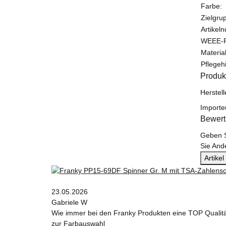
Farbe:
Zielgru
Artikel
WEEE-R
Materi
Pflegeh
Produk
Herstel
Importe
Bewer
Geben S
Sie And
Artike
23.05.2026
Gabriele W
Wie immer bei den Franky Produkten eine TOP Qualit
zur Farbauswahl