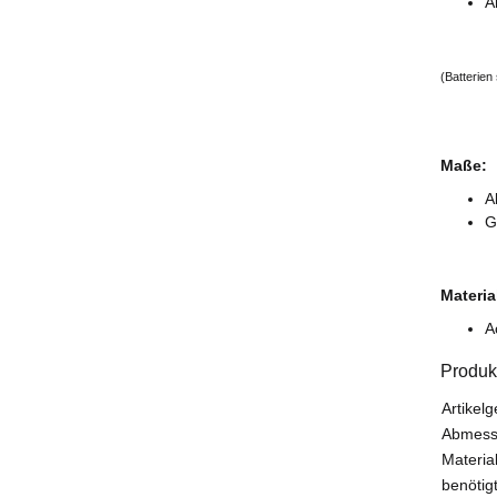
A
(Batterien
Maße:
A
G
Materia
A
Produk
Produk
Wert
Artikelg
Abmessu
Material
benötigt