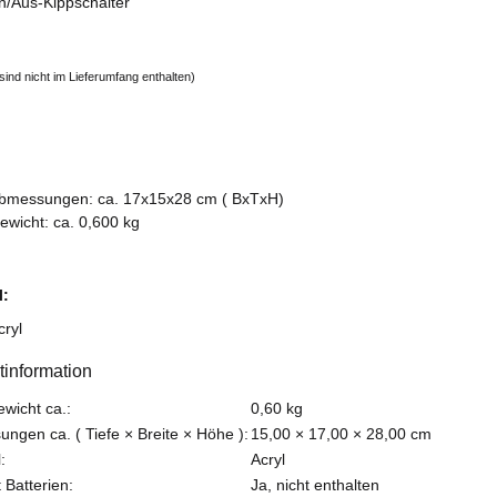
n/Aus-Kippschalter
 sind nicht im Lieferumfang enthalten)
bmessungen: ca. 17x15x28 cm ( BxTxH)
ewicht: ca. 0,600 kg
l:
cryl
tinformation
teigenschaft
ewicht ca.:
0,60
kg
ngen ca. ( Tiefe × Breite × Höhe ):
15,00 × 17,00 × 28,00 cm
:
Acryl
 Batterien:
Ja, nicht enthalten