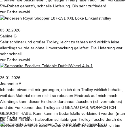
5%-Rabatt genutzt), schnelle Lieferung. Bin sehr zufrieden!
zur Farbauswahl
03.02.2026
Sabine G
Sehr schöner und großer Trolley, leicht zu fahren und wirklich leise,
allerdings wurde er ohne Umverpackung geliefert. Die Lieferung war
sehr schnell.
zur Farbauswahl
26.01.2026
Jeannette A
Ich habe etwas mit mir gerungen, ob ich den Trolley wirklich behalte,
weil das Material einen nicht so robusten Eindruck auf mich macht.
Allerdings kann dieser Eindruck durchaus täuschen (ich vermute es)
und die Funktionen des Trolley sind GENAU DAS, WONACH ICH
GESUCHT HABE. Kann kann im Bedarfsfalle verkleinert werden (man
zur Farbauswahl
läuft nicht mit einer halbvollen schlabbrigen Trolley-Tasche durch die
Gegend und er ist so schön leicht, die Rollen so super leise, ich bin