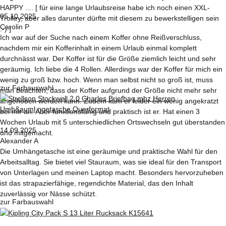
HAPPY .... [ für eine lange Urlaubsreise habe ich noch einen XXL-
05.10.2025
Trolley, aber alles darunter dürfte mit diesem zu bewerkstelligen sein
Carolin P
:-) ]
Ich war auf der Suche nach einem Koffer ohne Reißverschluss,
nachdem mir ein Kofferinhalt in einem Urlaub einmal komplett
durchnässt war. Der Koffer ist für die Größe ziemlich leicht und sehr
geräumig. Ich liebe die 4 Rollen. Allerdings war der Koffer für mich ein
wenig zu groß bzw. hoch. Wenn man selbst nicht so groß ist, muss
zur Farbauswahl
man beachten, dass der Koffer aufgrund der Größe nicht mehr sehr
angehoben werden kann. Zudem kam er leider ein wenig angekratzt
bei mir an. Aber funktionsfähig und praktisch ist er. Hat einen 3
Wochen Urlaub mit 5 unterschiedlichen Ortswechseln gut überstanden
14.09.2025
und mitgemacht.
Alexander A
Die Umhängetasche ist eine geräumige und praktische Wahl für den
Arbeitsalltag. Sie bietet viel Stauraum, was sie ideal für den Transport
von Unterlagen und meinen Laptop macht. Besonders hervorzuheben
ist das strapazierfähige, regendichte Material, das den Inhalt
zuverlässig vor Nässe schützt.
zur Farbauswahl