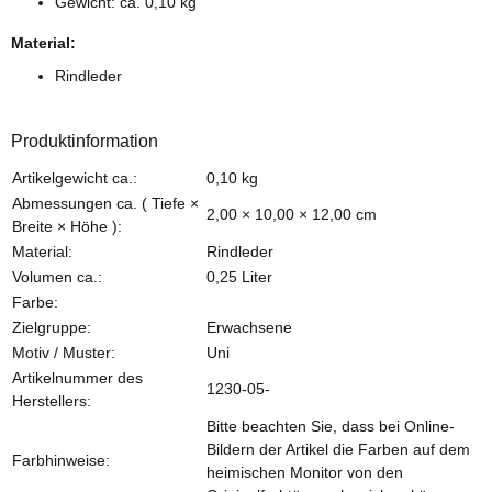
Gewicht: ca. 0,10 kg
Material:
Rindleder
Produktinformation
Produkteigenschaft
Wert
Artikelgewicht ca.:
0,10
kg
Abmessungen ca. ( Tiefe ×
2,00 × 10,00 × 12,00 cm
Breite × Höhe ):
Material:
Rindleder
Volumen ca.:
0,25 Liter
Farbe:
Zielgruppe:
Erwachsene
Motiv / Muster:
Uni
Artikelnummer des
1230-05-
Herstellers:
Bitte beachten Sie, dass bei Online-
Bildern der Artikel die Farben auf dem
Farbhinweise:
heimischen Monitor von den