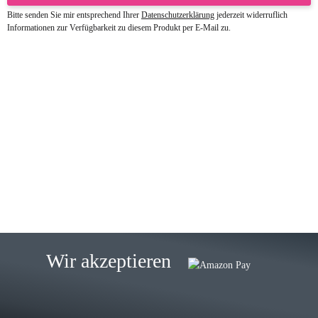
Bitte senden Sie mir entsprechend Ihrer
Datenschutzerklärung
jederzeit widerruflich
Informationen zur Verfügbarkeit zu diesem Produkt per E-Mail zu.
23.05.2026
Gabriele W
Wie immer bei den Franky Produkten
eine TOP Qualität. Danke
zur Farbauswahl
15.05.2026
Björn M
Sehr ehrlicher Shop, schnelle
Wir akzeptieren
Lieferung, man kann bedenkenlos
Vorkasse leisten, Top Ware
zur Farbauswahl