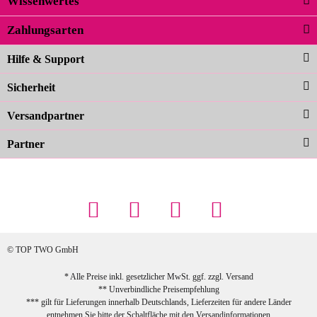
Wissenwertes
02.04.2026
Zahlungsarten
Carolina G
Noch schöner als die Fotos, die
Hilfe & Support
Farben sind großartig. Guter Preis und
Sicherheit
schnelle Lieferung. Top!
zur Farbauswahl
Versandpartner
Partner
23.02.2026
Maschowski L
... Artikel wie beschrieben, günstiger
Preis (haben auch den Vorkasse-5%-
Rabatt genutzt), schnelle Lieferung. Bin
sehr zufrieden!
© TOP TWO GmbH
zur Farbauswahl
* Alle Preise inkl. gesetzlicher MwSt. ggf. zzgl.
Versand
** Unverbindliche Preisempfehlung
03.02.2026
*** gilt für Lieferungen innerhalb Deutschlands, Lieferzeiten für andere Länder
Sabine G
entnehmen Sie bitte der Schaltfläche mit den
Versandinformationen