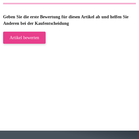
Geben Sie die erste Bewertung für diesen Artikel ab und helfen Sie
Anderen bei der Kaufentscheidung
Artikel bewerten
23.05.2026
Gabriele W
Wie immer bei den Franky Produkten
eine TOP Qualität. Danke
zur Farbauswahl
15.05.2026
Björn M
Sehr ehrlicher Shop, schnelle