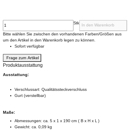
multicolor
Stk
In den Warenkorb
x
Bitte wählen Sie zwischen den vorhandenen Farben/Größen aus
um den Artikel in den Warenkorb legen zu können.
Sofort verfügbar
Frage zum Artikel
Produktausstattung
Ausstattung:
Verschlussart: Qualitätssteckverschluss
Gurt (verstellbar)
Maße:
Abmessungen: ca. 5 x 1 x 190 cm ( B x H x L )
Gewicht: ca. 0,09 kg