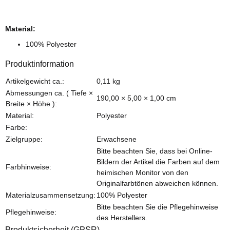
Material:
100% Polyester
Produktinformation
Produkteigenschaft
Wert
Artikelgewicht ca.:
0,11
kg
Abmessungen ca. ( Tiefe ×
190,00 × 5,00 × 1,00 cm
Breite × Höhe ):
Material:
Polyester
Farbe:
Zielgruppe:
Erwachsene
Bitte beachten Sie, dass bei Online-
Bildern der Artikel die Farben auf dem
Farbhinweise:
heimischen Monitor von den
Originalfarbtönen abweichen können.
Materialzusammensetzung:
100% Polyester
Bitte beachten Sie die Pflegehinweise
Pflegehinweise:
des Herstellers.
Produktsicherheit (GPSR)