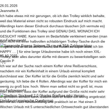
26.01.2026
Jeannette A
Ich habe etwas mit mir gerungen, ob ich den Trolley wirklich behalte,
weil das Material einen nicht so robusten Eindruck auf mich macht.
Allerdings kann dieser Eindruck durchaus täuschen (ich vermute es)
und die Funktionen des Trolley sind GENAU DAS, WONACH ICH
GESUCHT HABE. Kann kann im Bedarfsfalle verkleinert werden (man
zur Farbauswahl
läuft nicht mit einer halbvollen schlabbrigen Trolley-Tasche durch die
Gegend und er ist so schön leicht, die Rollen so super leise, ich bin
HAPPY .... [ für eine lange Urlaubsreise habe ich noch einen XXL-
05.10.2025
Trolley, aber alles darunter dürfte mit diesem zu bewerkstelligen sein
Carolin P
:-) ]
Ich war auf der Suche nach einem Koffer ohne Reißverschluss,
nachdem mir ein Kofferinhalt in einem Urlaub einmal komplett
durchnässt war. Der Koffer ist für die Größe ziemlich leicht und sehr
geräumig. Ich liebe die 4 Rollen. Allerdings war der Koffer für mich ein
wenig zu groß bzw. hoch. Wenn man selbst nicht so groß ist, muss
zur Farbauswahl
man beachten, dass der Koffer aufgrund der Größe nicht mehr sehr
angehoben werden kann. Zudem kam er leider ein wenig angekratzt
bei mir an. Aber funktionsfähig und praktisch ist er. Hat einen 3
Wochen Urlaub mit 5 unterschiedlichen Ortswechseln gut überstanden