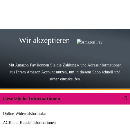
zur Farbauswahl
15.05.2026
Björn M
Sehr ehrlicher Shop, schnelle
Wir akzeptieren
Lieferung, man kann bedenkenlos
Vorkasse leisten, Top Ware
zur Farbauswahl
Mit Amazon Pay können Sie die Zahlungs- und Adressinformationen
aus Ihrem Amazon Account nutzen, um in diesem Shop schnell und
03.05.2026
sicher einzukaufen.
Wilhelm W
Der Koffer macht einen sehr soliden
Gesetzliche Informationen
Eindruck. Die Zuverlässigkeit muss
sich noch in den kommenden Jahren
Online-Widerrufsformular
herausstellen. Spannend wird es falls
zur Farbauswahl
in einigen Jahren mal ein Ersatzteil
AGB und Kundeninformationen