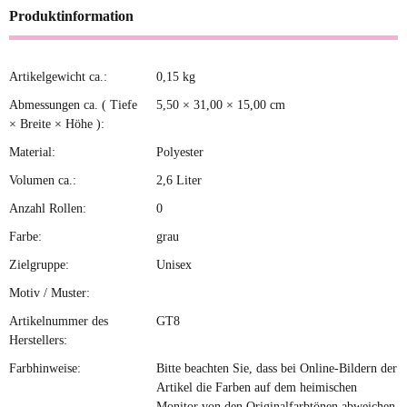
Produktinformation
Artikelgewicht ca.:
0,15
kg
Produkteigenschaft
Wert
Abmessungen ca. ( Tiefe
5,50 × 31,00 × 15,00 cm
× Breite × Höhe ):
Material:
Polyester
Volumen ca.:
2,6 Liter
Anzahl Rollen:
0
Farbe:
grau
Zielgruppe:
Unisex
Motiv / Muster:
Artikelnummer des
GT8
Herstellers:
Farbhinweise:
Bitte beachten Sie, dass bei Online-Bildern der
Artikel die Farben auf dem heimischen
Monitor von den Originalfarbtönen abweichen