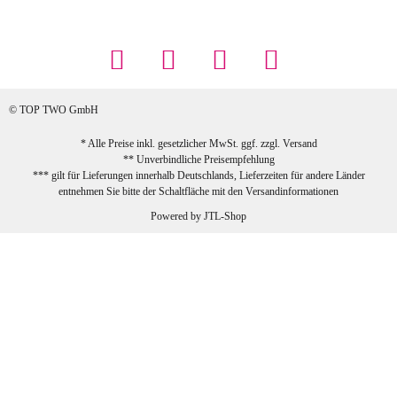
Maschowski L
... Artikel wie beschrieben, günstiger
Preis (haben auch den Vorkasse-5%-
Rabatt genutzt), schnelle Lieferung. Bin
sehr zufrieden!
© TOP TWO GmbH
zur Farbauswahl
* Alle Preise inkl. gesetzlicher MwSt. ggf. zzgl.
Versand
** Unverbindliche Preisempfehlung
03.02.2026
*** gilt für Lieferungen innerhalb Deutschlands, Lieferzeiten für andere Länder
Sabine G
entnehmen Sie bitte der Schaltfläche mit den
Versandinformationen
Sehr schöner und großer Trolley, leicht
Powered by
JTL-Shop
zu fahren und wirklich leise, allerdings
wurde er ohne Umverpackung geliefert.
Die Lieferung war sehr schnell.
zur Farbauswahl
26.01.2026
Jeannette A