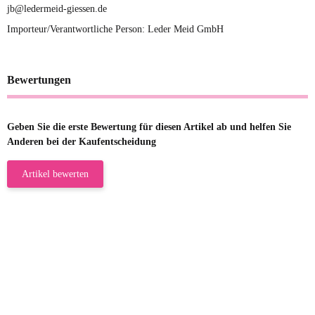
jb@ledermeid-giessen.de
Importeur/Verantwortliche Person: Leder Meid GmbH
Bewertungen
Geben Sie die erste Bewertung für diesen Artikel ab und helfen Sie
Anderen bei der Kaufentscheidung
Artikel bewerten
23.05.2026
Gabriele W
Wie immer bei den Franky Produkten
eine TOP Qualität. Danke