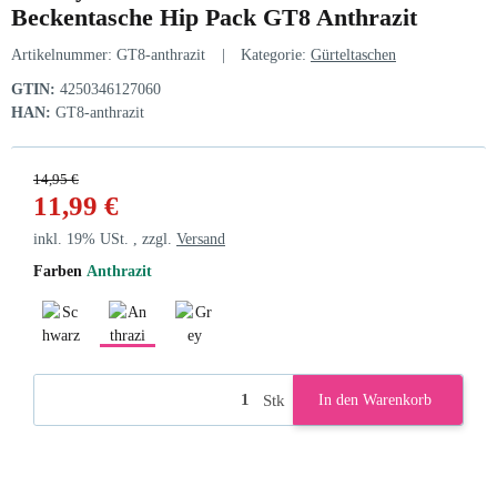
Beckentasche Hip Pack GT8 Anthrazit
Artikelnummer:
GT8-anthrazit
Kategorie:
Gürteltaschen
GTIN:
4250346127060
HAN:
GT8-anthrazit
14,95 €
11,99 €
inkl. 19% USt. , zzgl.
Versand
Farben
Anthrazit
Schwarz
Anthrazit
Grey Sports
Stk
In den Warenkorb