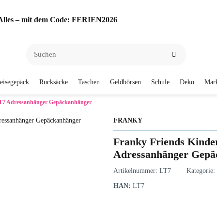
f Alles – mit dem Code: FERIEN2026
eisegepäck
Rucksäcke
Taschen
Geldbörsen
Schule
Deko
Mar
LT7 Adressanhänger Gepäckanhänger
FRANKY
Franky Friends Kinde
Adressanhänger Gepä
Artikelnummer:
LT7
Kategorie:
HAN:
LT7