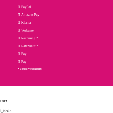
09.04.2026
PayPal
Amazon Pay
kann ich noch nicht viel sagen, da er erst noch zum Einsatz
Klarna
Vorkasse
Rechnung *
Ratenkauf *
02.04.2026
Pay
ng. Top!
Pay
* Bonität vorausgesetzt
23.02.2026
chnelle Lieferung. Bin sehr zufrieden!
tner