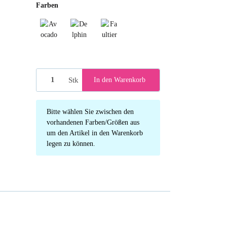
Farben
Avocado
Delphin
Faultier
Stk
In den Warenkorb
x
Bitte wählen Sie zwischen den
vorhandenen Farben/Größen aus
um den Artikel in den Warenkorb
legen zu können.