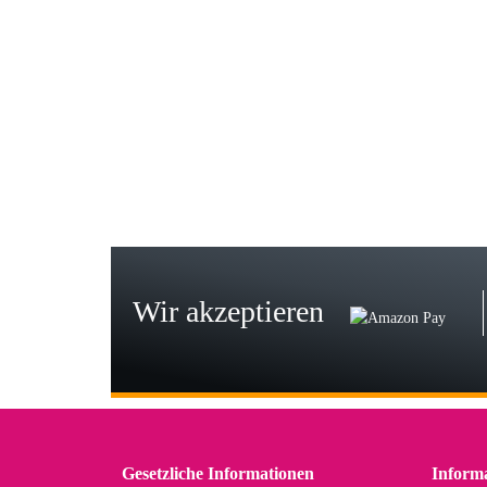
Gab
Wie
zur
Bj
Seh
zu
Wir akzeptieren
Wi
Der
in 
zu
Gesetzliche Informationen
Inform