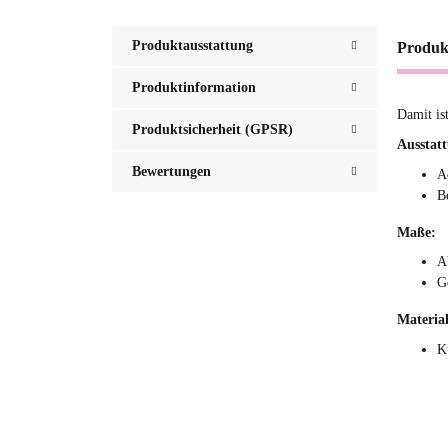
Produktausstattung
Produk
Produktinformation
Damit is
Produktsicherheit (GPSR)
Ausstat
Bewertungen
A
B
Maße:
A
G
Material
K