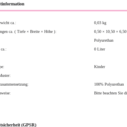
tinformation
ewicht ca.:
0,03
kg
kteigenschaft
gen ca. ( Tiefe × Breite × Höhe ):
0,50 × 10,50 × 6,5
Polyurethan
ca.:
0 Liter
pe:
Kinder
Muster:
zusammensetzung:
100% Polyurethan
nweise:
Bitte beachten Sie d
tsicherheit (GPSR)