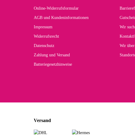
Online-Widerrufsformular
Barrieref
Han
AGB und Kundeninformationen
Gutschei
Der 
Impressum
Wir such
kom
Widerrufsrecht
Kontaktf
zur
Datenschutz
Wir über
Zahlung und Versand
Standor
Batteriegesetzhinweise
Car
Noc
zu
Mascho
... Art
Versand
zur Fa