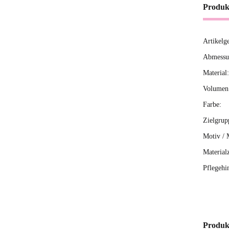
Produk
Artikelg
Produ
Wert
Abmessun
Material:
Volumen 
Farbe:
Zielgrup
Motiv / 
Material
Pflegehi
Produk