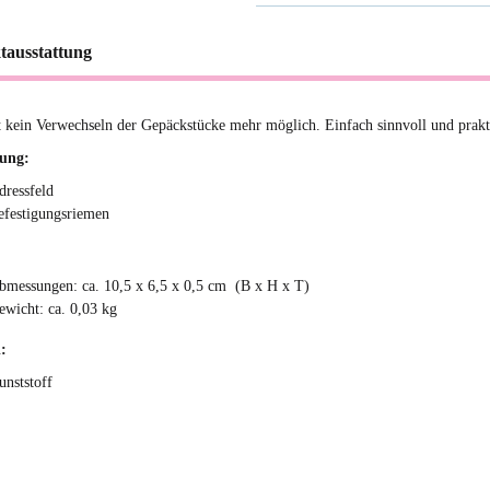
tausstattung
t kein Verwechseln der Gepäckstücke mehr möglich. Einfach sinnvoll und prakt
tung:
dressfeld
efestigungsriemen
bmessungen: ca. 10,5 x 6,5 x 0,5 cm (B x H x T)
ewicht: ca. 0,03 kg
:
unststoff