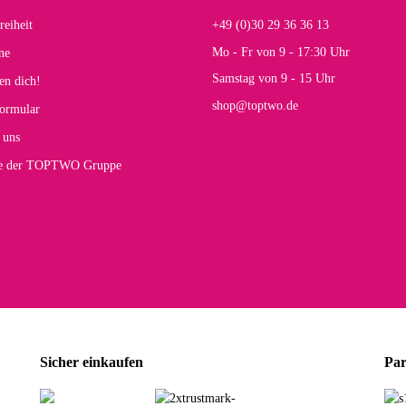
reiheit
+49 (0)30 29 36 36 13
s E
Mo - Fr von 9 - 17:30 Uhr
ne
Rucksack entspricht genau unseren Anforderungen und sieht super aus. Zur Nutzung 
Samstag von 9 - 15 Uhr
en dich!
mt.
shop@toptwo.de
ormular
 Farbauswahl
 uns
te der TOPTWO Gruppe
olina G
h schöner als die Fotos, die Farben sind großartig. Guter Preis und schnelle Lieferu
r Farbauswahl
wski L
ikel wie beschrieben, günstiger Preis (haben auch den Vorkasse-5%-Rabatt genutzt), s
Sicher einkaufen
Par
rbauswahl