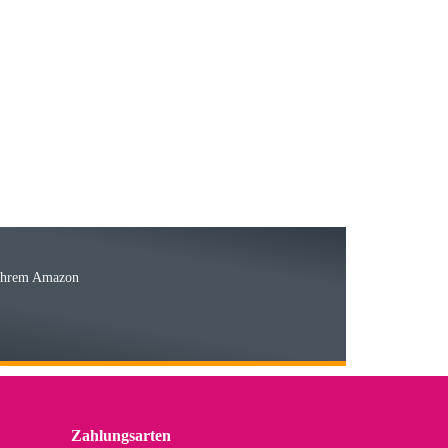
23.05.2026
15.05.2026
Ware
 Ihrem Amazon
03.05.2026
 den kommenden Jahren herausstellen. Spannend wird es falls
lässiger Partner sein?
Zahlungsarten