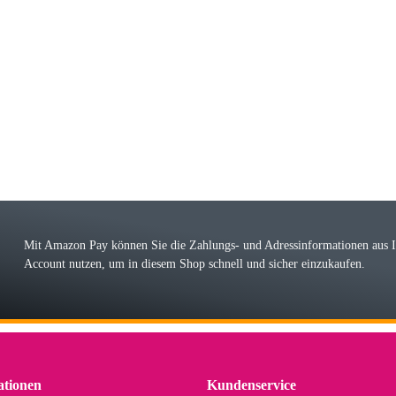
riele W
 immer bei den Franky Produkten eine TOP Qualität. Danke
 Farbauswahl
örn M
r ehrlicher Shop, schnelle Lieferung, man kann bedenkenlos Vorkasse leisten, Top 
r Farbauswahl
Mit Amazon Pay können Sie die Zahlungs- und Adressinformationen aus
Account nutzen, um in diesem Shop schnell und sicher einzukaufen.
lhelm W
 Koffer macht einen sehr soliden Eindruck. Die Zuverlässigkeit muss sich noch in
einigen Jahren mal ein Ersatzteil benötigt wird. Wird Samsonite dann noch ein zuver
r Farbauswahl
ationen
Kundenservice