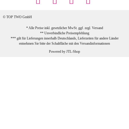
Rabatt genutzt), schnelle Lieferung. Bin
sehr zufrieden!
© TOP TWO GmbH
zur Farbauswahl
* Alle Preise inkl. gesetzlicher MwSt. ggf. zzgl.
Versand
** Unverbindliche Preisempfehlung
03.02.2026
*** gilt für Lieferungen innerhalb Deutschlands, Lieferzeiten für andere Länder
Sabine G
entnehmen Sie bitte der Schaltfläche mit den
Versandinformationen
Sehr schöner und großer Trolley, leicht
Powered by
JTL-Shop
zu fahren und wirklich leise, allerdings
wurde er ohne Umverpackung geliefert.
Die Lieferung war sehr schnell.
zur Farbauswahl
26.01.2026
Jeannette A
Ich habe etwas mit mir gerungen, ob ich den
Trolley wirklich behalte, weil das Material
einen nicht so robusten Eindruck auf mich