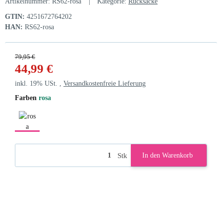
Artikelnummer:
RS62-rosa
Kategorie:
Rucksäcke
GTIN:
4251672764202
HAN:
RS62-rosa
79,95 €
44,99 €
inkl. 19% USt. ,
Versandkostenfreie Lieferung
Farben
rosa
rosa
Stk
In den Warenkorb