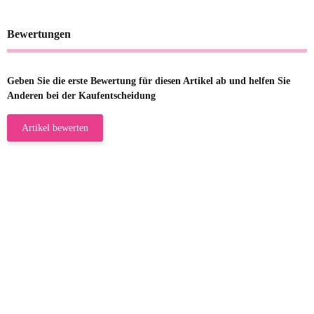
Bewertungen
Geben Sie die erste Bewertung für diesen Artikel ab und helfen Sie
Anderen bei der Kaufentscheidung
Artikel bewerten
23.05.2026
Gabriele W
Wie immer bei den Franky Produkten
eine TOP Qualität. Danke
zur Farbauswahl