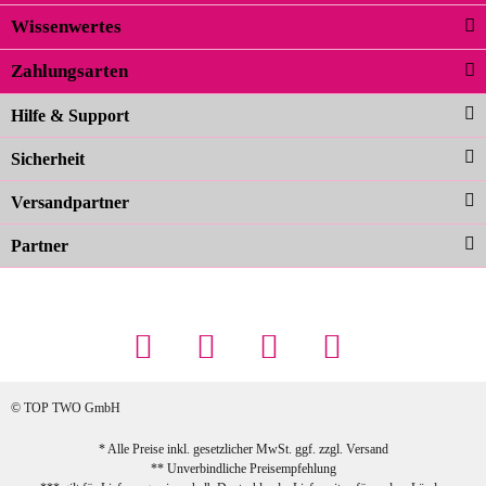
Wissenwertes
02.04.2026
Zahlungsarten
Carolina G
Noch schöner als die Fotos, die
Hilfe & Support
Farben sind großartig. Guter Preis und
Sicherheit
schnelle Lieferung. Top!
zur Farbauswahl
Versandpartner
Partner
23.02.2026
Maschowski L
... Artikel wie beschrieben, günstiger
Preis (haben auch den Vorkasse-5%-
Rabatt genutzt), schnelle Lieferung. Bin
sehr zufrieden!
© TOP TWO GmbH
zur Farbauswahl
* Alle Preise inkl. gesetzlicher MwSt. ggf. zzgl.
Versand
** Unverbindliche Preisempfehlung
03.02.2026