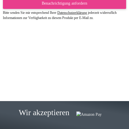
Benachrichtigung anfordern
Bitte senden Sie mir entsprechend Ihrer
Datenschutzerklärung
jederzeit widerruflich
Informationen zur Verfügbarkeit zu diesem Produkt per E-Mail zu.
23.05.2026
Gabriele W
Wie immer bei den Franky Produkten
eine TOP Qualität. Danke
zur Farbauswahl
15.05.2026
Björn M
Sehr ehrlicher Shop, schnelle
Wir akzeptieren
Lieferung, man kann bedenkenlos
Vorkasse leisten, Top Ware