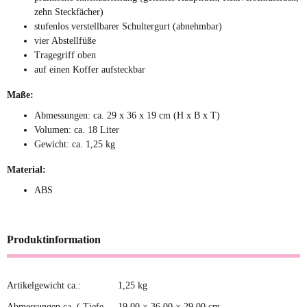
zehn Steckfächer)
stufenlos verstellbarer Schultergurt (abnehmbar)
vier Abstellfüße
Tragegriff oben
auf einen Koffer aufsteckbar
Maße:
Abmessungen: ca. 29 x 36 x 19 cm (H x B x T)
Volumen: ca. 18 Liter
Gewicht: ca. 1,25 kg
Material:
ABS
Produktinformation
Artikelgewicht ca.:
1,25
kg
Produkteigenschaft
Wert
Abmessungen ca. ( Tiefe
19,00 × 36,00 × 29,00 cm