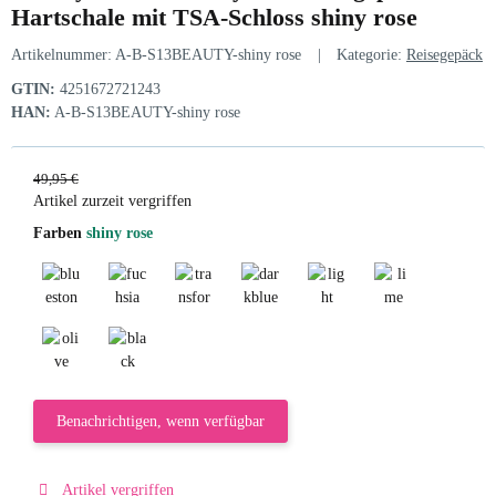
Hartschale mit TSA-Schloss shiny rose
Artikelnummer:
A-B-S13BEAUTY-shiny rose
Kategorie:
Reisegepäck
GTIN:
4251672721243
HAN:
A-B-S13BEAUTY-shiny rose
49,95 €
Artikel zurzeit vergriffen
Farben
shiny rose
bluestone
fuchsia
transformative teal
darkblue
light green
lime green
olive
black
Benachrichtigen, wenn verfügbar
Artikel vergriffen