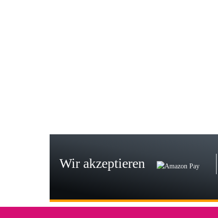
Gab
Wie
zur
Bj
Seh
zu
Wir akzeptieren
Wi
Der
in 