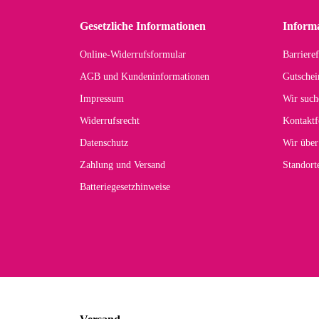
zu
Gesetzliche Informationen
Inform
Online-Widerrufsformular
Barrieref
Han
AGB und Kundeninformationen
Gutschei
Der 
Impressum
Wir such
kom
Widerrufsrecht
Kontaktf
zur
Datenschutz
Wir über
Zahlung und Versand
Standor
Batteriegesetzhinweise
Car
Noc
zu
Mascho
... Art