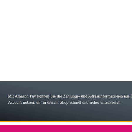
riele W
 immer bei den Franky Produkten eine TOP Qualität. Danke
 Farbauswahl
örn M
r ehrlicher Shop, schnelle Lieferung, man kann bedenkenlos Vorkasse leisten, Top 
r Farbauswahl
Mit Amazon Pay können Sie die Zahlungs- und Adressinformationen aus
Account nutzen, um in diesem Shop schnell und sicher einzukaufen.
lhelm W
 Koffer macht einen sehr soliden Eindruck. Die Zuverlässigkeit muss sich noch in
einigen Jahren mal ein Ersatzteil benötigt wird. Wird Samsonite dann noch ein zuver