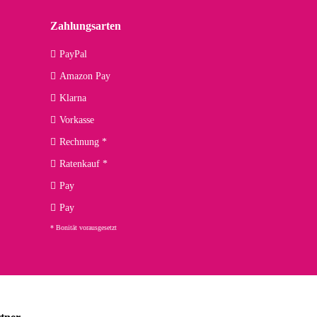
Zahlungsarten
09.04.2026
PayPal
Amazon Pay
kann ich noch nicht viel sagen, da er erst noch zum Einsatz
Klarna
Vorkasse
Rechnung *
Ratenkauf *
02.04.2026
Pay
ng. Top!
Pay
* Bonität vorausgesetzt
23.02.2026
chnelle Lieferung. Bin sehr zufrieden!