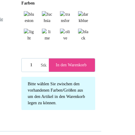
Farben
ie
bluestone
fuchsia
transformative teal
darkblue
light green
lime green
olive
black
Stk
In den Warenkorb
x
Bitte wählen Sie zwischen den
vorhandenen Farben/Größen aus
um den Artikel in den Warenkorb
legen zu können.