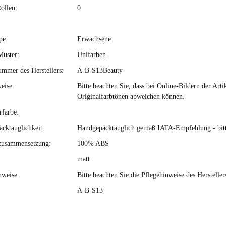
ollen:
0
pe:
Erwachsene
Muster:
Unifarben
ummer des Herstellers:
A-B-S13Beauty
eise:
Bitte beachten Sie, dass bei Online-Bildern der Ar
Originalfarbtönen abweichen können.
rfarbe:
cktauglichkeit:
Handgepäcktauglich gemäß IATA-Empfehlung - bitte 
zusammensetzung:
100% ABS
matt
nweise:
Bitte beachten Sie die Pflegehinweise des Hersteller
A-B-S13