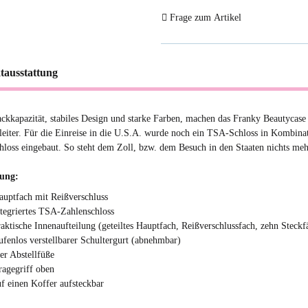
Frage zum Artikel
tausstattung
ckkapazität, stabiles Design und starke Farben, machen das Franky Beautycase
leiter. Für die Einreise in die U.S.A. wurde noch ein TSA-Schloss in Kombina
hloss eingebaut. So steht dem Zoll, bzw. dem Besuch in den Staaten nichts me
tung:
auptfach mit Reißverschluss
ntegriertes TSA-Zahlenschloss
raktische Innenaufteilung (geteiltes Hauptfach, Reißverschlussfach, zehn Steckf
tufenlos verstellbarer Schultergurt (abnehmbar)
ier Abstellfüße
ragegriff oben
uf einen Koffer aufsteckbar