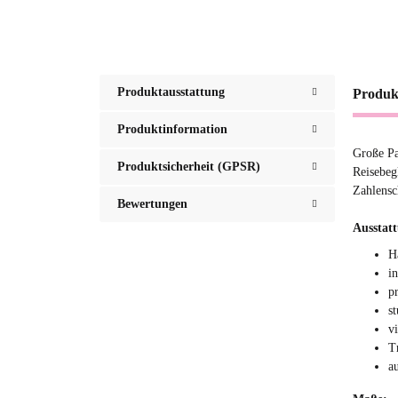
Produktausstattung
Produk
Produktinformation
Große Pa
Produktsicherheit (GPSR)
Reisebeg
Zahlensc
Bewertungen
Ausstat
H
i
p
s
v
T
a