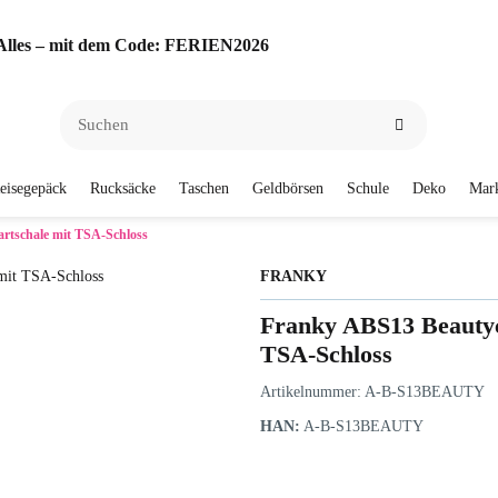
f Alles – mit dem Code: FERIEN2026
eisegepäck
Rucksäcke
Taschen
Geldbörsen
Schule
Deko
Mar
rtschale mit TSA-Schloss
FRANKY
Franky ABS13 Beautyc
TSA-Schloss
Artikelnummer:
A-B-S13BEAUTY
HAN:
A-B-S13BEAUTY