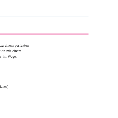
 zu einem perfekten
tion mit einem
hr im Wege.
ächer)