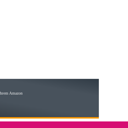
23.05.2026
15.05.2026
Ware
 Ihrem Amazon
03.05.2026
 den kommenden Jahren herausstellen. Spannend wird es falls
lässiger Partner sein?