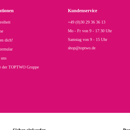
r Farbauswahl
ationen
Kundenservice
reiheit
+49 (0)30 29 36 36 13
s E
Mo - Fr von 9 - 17:30 Uhr
ne
Rucksack entspricht genau unseren Anforderungen und sieht super aus. Zur Nutzung 
Samstag von 9 - 15 Uhr
en dich!
mt.
shop@toptwo.de
ormular
 Farbauswahl
 uns
te der TOPTWO Gruppe
olina G
h schöner als die Fotos, die Farben sind großartig. Guter Preis und schnelle Lieferu
r Farbauswahl
wski L
ikel wie beschrieben, günstiger Preis (haben auch den Vorkasse-5%-Rabatt genutzt), s