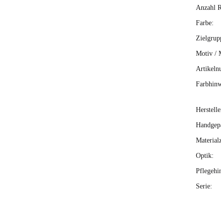
Anzahl R
Farbe:
Zielgrup
Motiv / 
Artikeln
Farbhinw
Herstelle
Handgepä
Material
Optik:
Pflegehi
Serie: