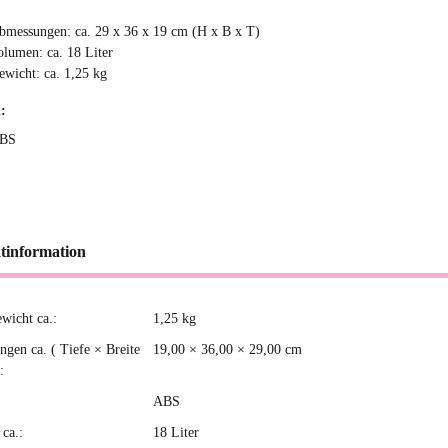
bmessungen: ca. 29 x 36 x 19 cm (H x B x T)
olumen: ca. 18 Liter
ewicht: ca. 1,25 kg
:
BS
tinformation
ewicht ca.:
1,25
kg
kteigenschaft
gen ca. ( Tiefe × Breite
19,00 × 36,00 × 29,00 cm
:
ABS
ca.:
18 Liter