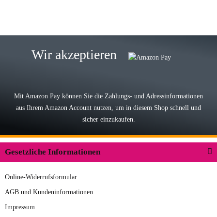
15.05.2026
Björn M
Sehr ehrlicher Shop, schnelle
Wir akzeptieren
Lieferung, man kann bedenkenlos
Vorkasse leisten, Top Ware
zur Farbauswahl
Mit Amazon Pay können Sie die Zahlungs- und Adressinformationen
aus Ihrem Amazon Account nutzen, um in diesem Shop schnell und
03.05.2026
sicher einzukaufen.
Wilhelm W
Der Koffer macht einen sehr soliden
Gesetzliche Informationen
Eindruck. Die Zuverlässigkeit muss
sich noch in den kommenden Jahren
Online-Widerrufsformular
herausstellen. Spannend wird es falls
zur Farbauswahl
in einigen Jahren mal ein Ersatzteil
AGB und Kundeninformationen
benötigt wird. Wird Samsonite dann
Impressum
09.04.2026