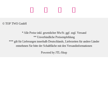
... Artikel wie beschrieben, günstiger
Preis (haben auch den Vorkasse-5%-
Rabatt genutzt), schnelle Lieferung. Bin
sehr zufrieden!
© TOP TWO GmbH
zur Farbauswahl
* Alle Preise inkl. gesetzlicher MwSt. ggf. zzgl.
Versand
** Unverbindliche Preisempfehlung
03.02.2026
*** gilt für Lieferungen innerhalb Deutschlands, Lieferzeiten für andere Länder
Sabine G
entnehmen Sie bitte der Schaltfläche mit den
Versandinformationen
Sehr schöner und großer Trolley, leicht
Powered by
JTL-Shop
zu fahren und wirklich leise, allerdings
wurde er ohne Umverpackung geliefert.
Die Lieferung war sehr schnell.
zur Farbauswahl
26.01.2026
Jeannette A
Ich habe etwas mit mir gerungen, ob ich den