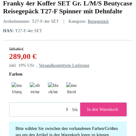
Franky 4er Koffer SET Gr. L/M/S Beutycase
Reisegepäck T27-F Spinner mit Dehnfalte
Artikelnummer:
T27-F-4er SET
Kategorie:
Reisegepäck
HAN:
T27-F-4er SET
509,80 €
289,00 €
inkl. 19% USt. ,
Versandkostenfreie Lieferung
Farben
teal/turquise
olive/neongreen
black/neongreen
multicolor/black
Stk
In den Warenkorb
x
Bitte wählen Sie zwischen den vorhandenen Farben/Größen
aus um den Artikel in den Warenkorb legen zu können.