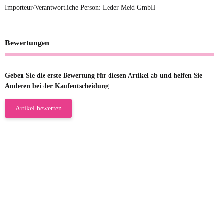
Importeur/Verantwortliche Person: Leder Meid GmbH
Bewertungen
Geben Sie die erste Bewertung für diesen Artikel ab und helfen Sie
Anderen bei der Kaufentscheidung
Artikel bewerten
23.05.2026
Gabriele W
Wie immer bei den Franky Produkten
eine TOP Qualität. Danke
zur Farbauswahl