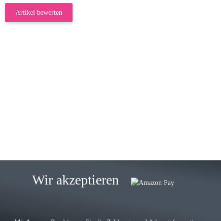
Artikel bewerten
23.05.2026
Gabriele W
Wie immer bei den Franky Produkten
eine TOP Qualität. Danke
zur Farbauswahl
15.05.2026
Björn M
Sehr ehrlicher Shop, schnelle
Wir akzeptieren
Lieferung, man kann bedenkenlos
Vorkasse leisten, Top Ware
zur Farbauswahl