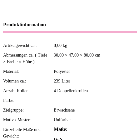
Produktinformation
Artikelgewicht ca.:
8,00
kg
Produkteigenschaft
Wert
Abmessungen ca. ( Tiefe
30,00 × 47,00 × 80,00 cm
× Breite × Höhe ):
Material:
Polyester
Volumen ca.:
239 Liter
Anzahl Rollen:
4 Doppellenkrollen
Farbe:
Zielgruppe:
Erwachsene
Motiv / Muster:
Unifarben
Maße:
Einzelteile Maße und
Gewicht:
Gr.S