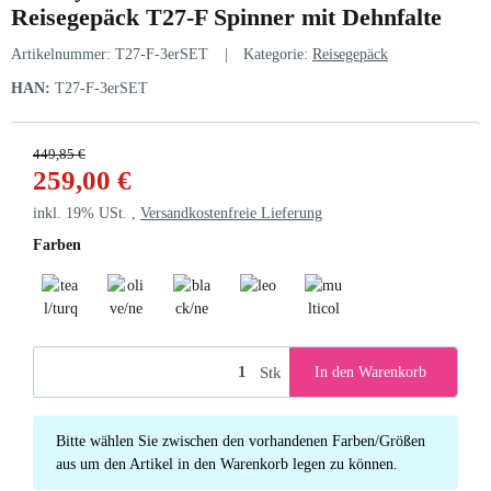
Reisegepäck T27-F Spinner mit Dehnfalte
Artikelnummer:
T27-F-3erSET
Kategorie:
Reisegepäck
HAN:
T27-F-3erSET
449,85 €
259,00 €
inkl. 19% USt. ,
Versandkostenfreie Lieferung
Farben
teal/turquise
olive/neongreen
black/neongreen
leo
multicolor/black
Stk
In den Warenkorb
x
Bitte wählen Sie zwischen den vorhandenen Farben/Größen
aus um den Artikel in den Warenkorb legen zu können.