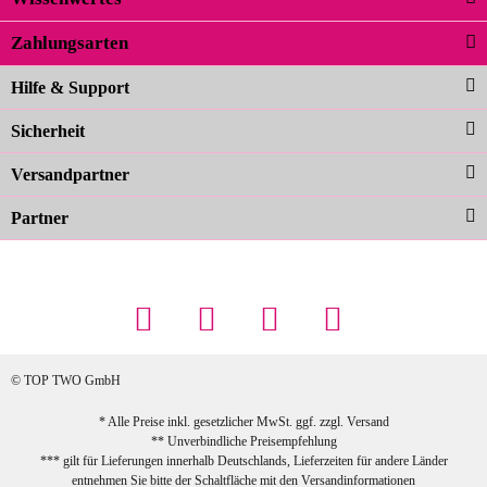
02.04.2026
Zahlungsarten
Carolina G
Noch schöner als die Fotos, die
Hilfe & Support
Farben sind großartig. Guter Preis und
Sicherheit
schnelle Lieferung. Top!
zur Farbauswahl
Versandpartner
Partner
23.02.2026
Maschowski L
... Artikel wie beschrieben, günstiger
Preis (haben auch den Vorkasse-5%-
Rabatt genutzt), schnelle Lieferung. Bin
sehr zufrieden!
© TOP TWO GmbH
zur Farbauswahl
* Alle Preise inkl. gesetzlicher MwSt. ggf. zzgl.
Versand
** Unverbindliche Preisempfehlung
03.02.2026
*** gilt für Lieferungen innerhalb Deutschlands, Lieferzeiten für andere Länder
Sabine G
entnehmen Sie bitte der Schaltfläche mit den
Versandinformationen