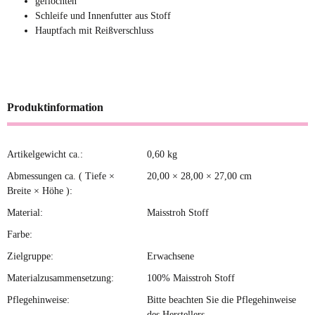
geflochten
Schleife und Innenfutter aus Stoff
Hauptfach mit Reißverschluss
Produktinformation
Artikelgewicht ca.:
0,60
kg
Produkteigenschaft
Wert
Abmessungen ca. ( Tiefe ×
20,00 × 28,00 × 27,00 cm
Breite × Höhe ):
Material:
Maisstroh Stoff
Farbe:
Zielgruppe:
Erwachsene
Materialzusammensetzung:
100% Maisstroh Stoff
Pflegehinweise:
Bitte beachten Sie die Pflegehinweise
des Herstellers.