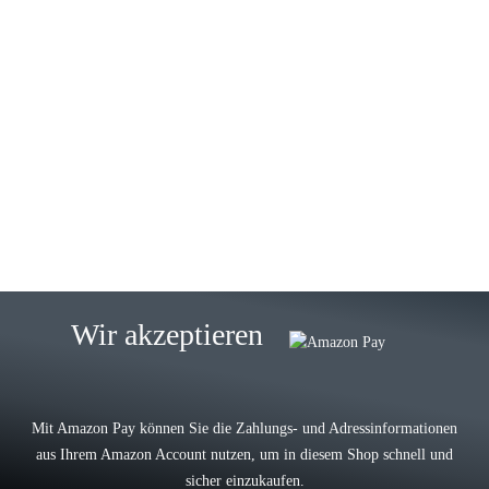
23.05.2026
Gabriele W
Wie immer bei den Franky Produkten
eine TOP Qualität. Danke
zur Farbauswahl
15.05.2026
Björn M
Sehr ehrlicher Shop, schnelle
Wir akzeptieren
Lieferung, man kann bedenkenlos
Vorkasse leisten, Top Ware
zur Farbauswahl
Mit Amazon Pay können Sie die Zahlungs- und Adressinformationen
aus Ihrem Amazon Account nutzen, um in diesem Shop schnell und
03.05.2026
sicher einzukaufen.