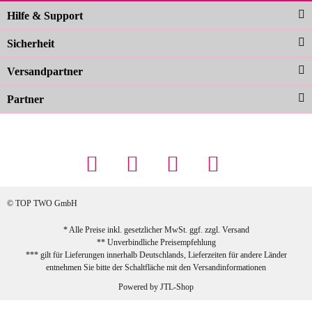
Noch schöner als die Fotos, die
Hilfe & Support
Farben sind großartig. Guter Preis und
Sicherheit
schnelle Lieferung. Top!
zur Farbauswahl
Versandpartner
Partner
23.02.2026
Maschowski L
... Artikel wie beschrieben, günstiger
Preis (haben auch den Vorkasse-5%-
Rabatt genutzt), schnelle Lieferung. Bin
sehr zufrieden!
© TOP TWO GmbH
zur Farbauswahl
* Alle Preise inkl. gesetzlicher MwSt. ggf. zzgl.
Versand
** Unverbindliche Preisempfehlung
03.02.2026
*** gilt für Lieferungen innerhalb Deutschlands, Lieferzeiten für andere Länder
Sabine G
entnehmen Sie bitte der Schaltfläche mit den
Versandinformationen
Sehr schöner und großer Trolley, leicht
Powered by
JTL-Shop
zu fahren und wirklich leise, allerdings