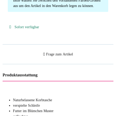
x
Bitte wählen Sie zwischen den vorhandenen Farben/Größen
aus um den Artikel in den Warenkorb legen zu können.
Sofort verfügbar
Frage zum Artikel
Produktausstattung
Naturbelassene Korbtasche
verspielte Schleife
Futter im Blümchen Muster