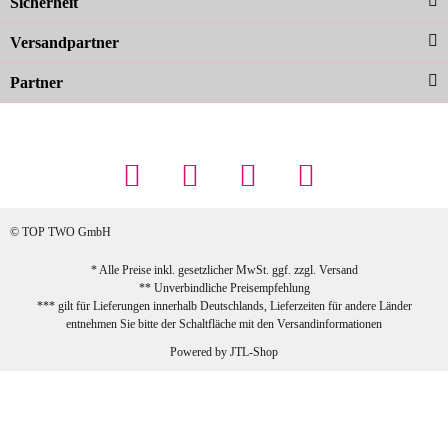
Sicherheit
schnelle Lieferung. Top!
zur Farbauswahl
Versandpartner
Partner
23.02.2026
Maschowski L
... Artikel wie beschrieben, günstiger
Preis (haben auch den Vorkasse-5%-
Rabatt genutzt), schnelle Lieferung. Bin
sehr zufrieden!
© TOP TWO GmbH
zur Farbauswahl
* Alle Preise inkl. gesetzlicher MwSt. ggf. zzgl.
Versand
** Unverbindliche Preisempfehlung
03.02.2026
*** gilt für Lieferungen innerhalb Deutschlands, Lieferzeiten für andere Länder
Sabine G
entnehmen Sie bitte der Schaltfläche mit den
Versandinformationen
Sehr schöner und großer Trolley, leicht
Powered by
JTL-Shop
zu fahren und wirklich leise, allerdings
wurde er ohne Umverpackung geliefert.
Die Lieferung war sehr schnell.