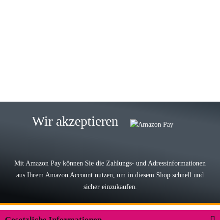
23.05.2026
Gabriele W
Wie immer bei den Franky Produkten
eine TOP Qualität. Danke
zur Farbauswahl
15.05.2026
Björn M
Sehr ehrlicher Shop, schnelle
Wir akzeptieren
Lieferung, man kann bedenkenlos
Vorkasse leisten, Top Ware
zur Farbauswahl
Mit Amazon Pay können Sie die Zahlungs- und Adressinformationen
aus Ihrem Amazon Account nutzen, um in diesem Shop schnell und
03.05.2026
sicher einzukaufen.
Wilhelm W
Der Koffer macht einen sehr soliden
Gesetzliche Informationen