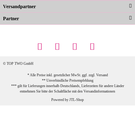
zur Farbauswahl
Versandpartner
Partner
23.02.2026
Maschowski L
... Artikel wie beschrieben, günstiger
Preis (haben auch den Vorkasse-5%-
Rabatt genutzt), schnelle Lieferung. Bin
sehr zufrieden!
© TOP TWO GmbH
zur Farbauswahl
* Alle Preise inkl. gesetzlicher MwSt. ggf. zzgl.
Versand
** Unverbindliche Preisempfehlung
03.02.2026
*** gilt für Lieferungen innerhalb Deutschlands, Lieferzeiten für andere Länder
Sabine G
entnehmen Sie bitte der Schaltfläche mit den
Versandinformationen
Sehr schöner und großer Trolley, leicht
Powered by
JTL-Shop
zu fahren und wirklich leise, allerdings
wurde er ohne Umverpackung geliefert.
Die Lieferung war sehr schnell.
zur Farbauswahl