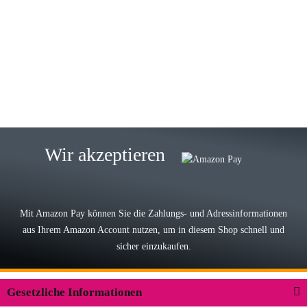
Gabriele W
Wie immer bei den Franky Produkten
eine TOP Qualität. Danke
zur Farbauswahl
15.05.2026
Björn M
Sehr ehrlicher Shop, schnelle
Wir akzeptieren
Lieferung, man kann bedenkenlos
Vorkasse leisten, Top Ware
zur Farbauswahl
Mit Amazon Pay können Sie die Zahlungs- und Adressinformationen
aus Ihrem Amazon Account nutzen, um in diesem Shop schnell und
03.05.2026
sicher einzukaufen.
Wilhelm W
Der Koffer macht einen sehr soliden
Gesetzliche Informationen
Eindruck. Die Zuverlässigkeit muss