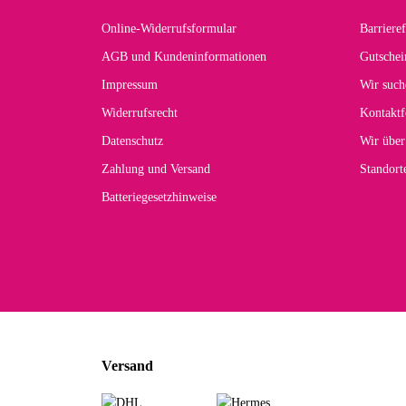
Online-Widerrufsformular
Barrieref
Han
AGB und Kundeninformationen
Gutschei
Der 
Impressum
Wir such
kom
Widerrufsrecht
Kontaktf
zur
Datenschutz
Wir über
Zahlung und Versand
Standor
Batteriegesetzhinweise
Car
Noc
zu
Mascho
... Art
Versand
zur Fa