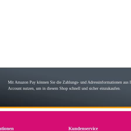
riele W
 immer bei den Franky Produkten eine TOP Qualität. Danke
 Farbauswahl
örn M
r ehrlicher Shop, schnelle Lieferung, man kann bedenkenlos Vorkasse leisten, Top 
r Farbauswahl
Mit Amazon Pay können Sie die Zahlungs- und Adressinformationen aus
Account nutzen, um in diesem Shop schnell und sicher einzukaufen.
lhelm W
 Koffer macht einen sehr soliden Eindruck. Die Zuverlässigkeit muss sich noch in
einigen Jahren mal ein Ersatzteil benötigt wird. Wird Samsonite dann noch ein zuver
r Farbauswahl
ationen
Kundenservice