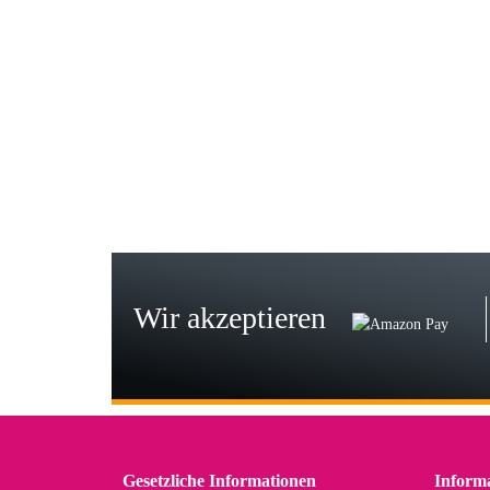
Gab
Wie
zur
Bj
Seh
zu
Wir akzeptieren
Wi
Der
in 
zu
Gesetzliche Informationen
Inform