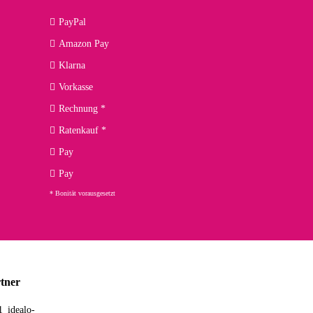
09.04.2026
PayPal
Amazon Pay
kann ich noch nicht viel sagen, da er erst noch zum Einsatz
Klarna
Vorkasse
Rechnung *
Ratenkauf *
02.04.2026
Pay
ng. Top!
Pay
* Bonität vorausgesetzt
23.02.2026
chnelle Lieferung. Bin sehr zufrieden!
tner