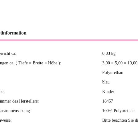
tinformation
ewicht ca.:
0,03
kg
kteigenschaft
gen ca. ( Tiefe × Breite × Höhe ):
3,00 × 5,00 × 10,0
Polyurethan
blau
pe:
Kinder
ummer des Herstellers:
18457
zusammensetzung:
100% Polyurethan
nweise:
Bitte beachten Sie d