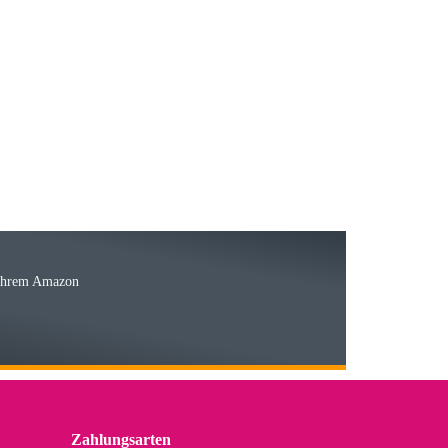
23.05.2026
15.05.2026
Ware
 Ihrem Amazon
03.05.2026
 den kommenden Jahren herausstellen. Spannend wird es falls
lässiger Partner sein?
Zahlungsarten