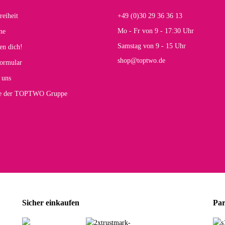
reiheit
+49 (0)30 29 36 36 13
s E
Mo - Fr von 9 - 17:30 Uhr
ne
Rucksack entspricht genau unseren Anforderungen und sieht super aus. Zur Nutzung 
Samstag von 9 - 15 Uhr
en dich!
mt.
shop@toptwo.de
ormular
 Farbauswahl
 uns
te der TOPTWO Gruppe
olina G
h schöner als die Fotos, die Farben sind großartig. Guter Preis und schnelle Lieferu
r Farbauswahl
wski L
ikel wie beschrieben, günstiger Preis (haben auch den Vorkasse-5%-Rabatt genutzt), s
Sicher einkaufen
Par
rbauswahl