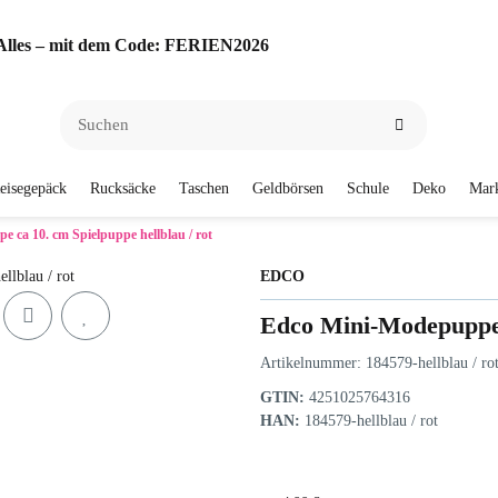
f Alles – mit dem Code: FERIEN2026
eisegepäck
Rucksäcke
Taschen
Geldbörsen
Schule
Deko
Mar
 ca 10. cm Spielpuppe hellblau / rot
EDCO
Edco Mini-Modepuppe c
Artikelnummer:
184579-hellblau / ro
GTIN:
4251025764316
HAN:
184579-hellblau / rot