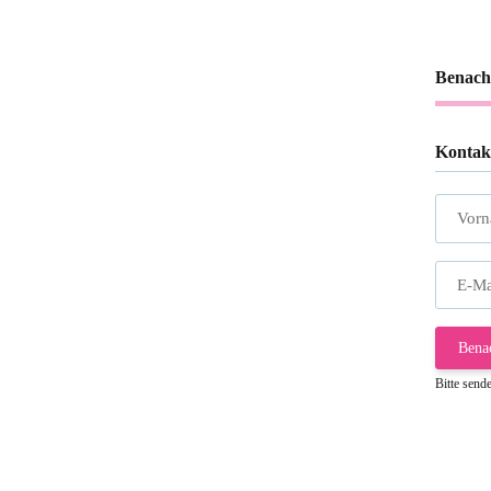
Benach
Kontak
Vor
E-Ma
Bena
Bitte send