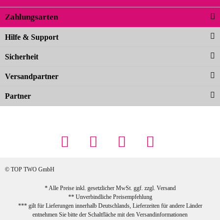
02.04.2026
Zahlungsarten
Carolina G
Noch schöner als die Fotos, die
Hilfe & Support
Farben sind großartig. Guter Preis und
Sicherheit
schnelle Lieferung. Top!
zur Farbauswahl
Versandpartner
Partner
23.02.2026
Maschowski L
... Artikel wie beschrieben, günstiger
Preis (haben auch den Vorkasse-5%-
Rabatt genutzt), schnelle Lieferung. Bin
sehr zufrieden!
© TOP TWO GmbH
zur Farbauswahl
* Alle Preise inkl. gesetzlicher MwSt. ggf. zzgl.
Versand
** Unverbindliche Preisempfehlung
03.02.2026
*** gilt für Lieferungen innerhalb Deutschlands, Lieferzeiten für andere Länder
Sabine G
entnehmen Sie bitte der Schaltfläche mit den
Versandinformationen