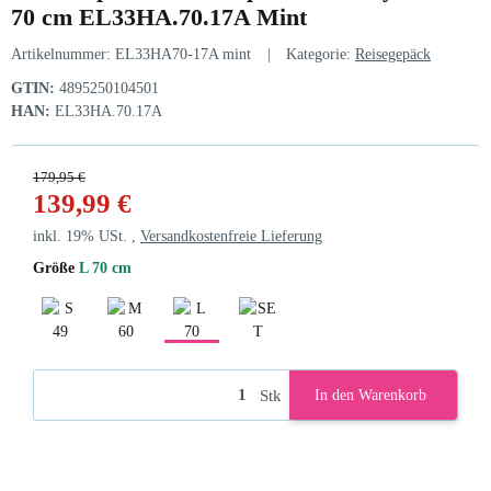
70 cm EL33HA.70.17A Mint
Artikelnummer:
EL33HA70-17A mint
Kategorie:
Reisegepäck
GTIN:
4895250104501
HAN:
EL33HA.70.17A
179,95 €
139,99 €
inkl. 19% USt. ,
Versandkostenfreie Lieferung
Größe
L 70 cm
S 49 cm
M 60 cm
L 70 cm
SET 3tlg.
Stk
In den Warenkorb