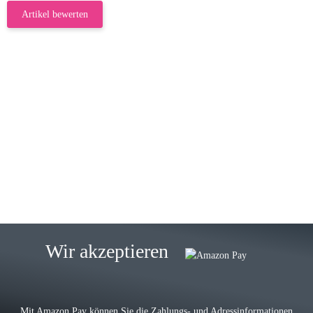
Artikel bewerten
23.05.2026
Gabriele W
Wie immer bei den Franky Produkten
eine TOP Qualität. Danke
zur Farbauswahl
15.05.2026
Björn M
Sehr ehrlicher Shop, schnelle
Wir akzeptieren
Lieferung, man kann bedenkenlos
Vorkasse leisten, Top Ware
zur Farbauswahl
Mit Amazon Pay können Sie die Zahlungs- und Adressinformationen