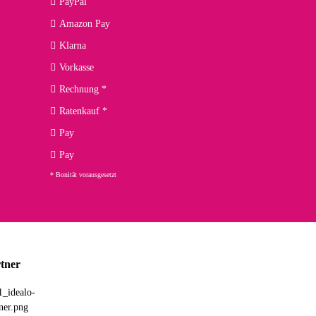
PayPal
Amazon Pay
kann ich noch nicht viel sagen, da er erst noch zum Einsatz
Klarna
Vorkasse
Rechnung *
Ratenkauf *
02.04.2026
Pay
ng. Top!
Pay
* Bonität vorausgesetzt
23.02.2026
chnelle Lieferung. Bin sehr zufrieden!
tner
03.02.2026