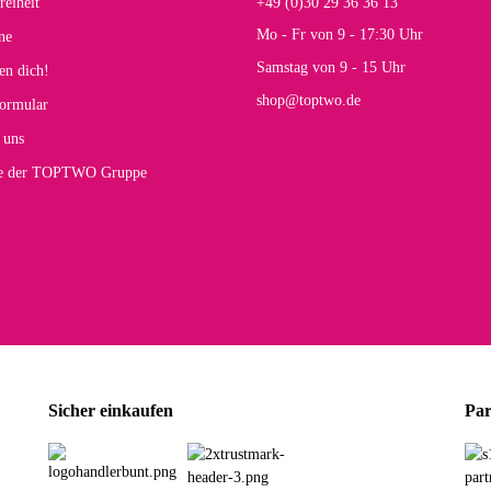
reiheit
+49 (0)30 29 36 36 13
s E
Mo - Fr von 9 - 17:30 Uhr
ne
Rucksack entspricht genau unseren Anforderungen und sieht super aus. Zur Nutzung 
Samstag von 9 - 15 Uhr
en dich!
mt.
shop@toptwo.de
ormular
 Farbauswahl
 uns
te der TOPTWO Gruppe
olina G
h schöner als die Fotos, die Farben sind großartig. Guter Preis und schnelle Lieferu
r Farbauswahl
wski L
ikel wie beschrieben, günstiger Preis (haben auch den Vorkasse-5%-Rabatt genutzt), s
Sicher einkaufen
Par
rbauswahl