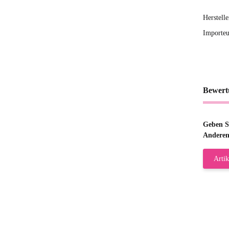
Herstell
Importeu
Bewert
Geben Si
Anderen
Artik