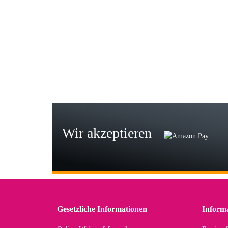
Gab
Wie
zur
Bj
Seh
zu
Wir akzeptieren
Wi
Der
in 
zu
Gesetzliche Informationen
Inform