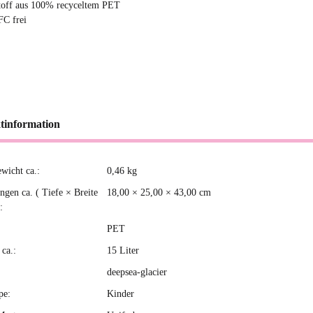
toff aus 100% recyceltem PET
FC frei
tinformation
ewicht ca.:
0,46
kg
kteigenschaft
gen ca. ( Tiefe × Breite
18,00 × 25,00 × 43,00 cm
:
PET
ca.:
15 Liter
deepsea-glacier
pe:
Kinder