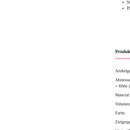
S
P
Produk
Artikelg
Produ
Wert
Abmessun
× Höhe )
Material:
Volumen 
Farbe:
Zielgrup