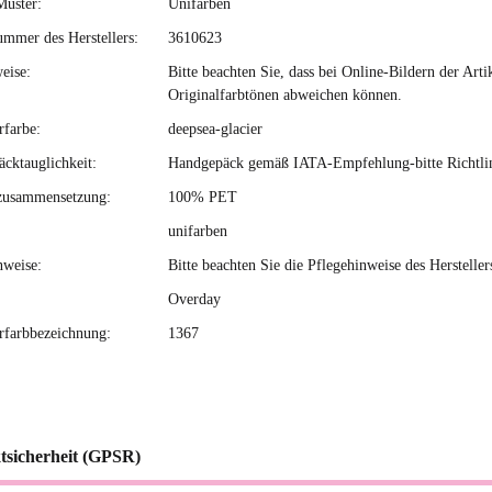
Muster:
Unifarben
ummer des Herstellers:
3610623
eise:
Bitte beachten Sie, dass bei Online-Bildern der Ar
Originalfarbtönen abweichen können.
rfarbe:
deepsea-glacier
cktauglichkeit:
Handgepäck gemäß IATA-Empfehlung-bitte Richtlini
zusammensetzung:
100% PET
unifarben
nweise:
Bitte beachten Sie die Pflegehinweise des Hersteller
Overday
erfarbbezeichnung:
1367
tsicherheit (GPSR)