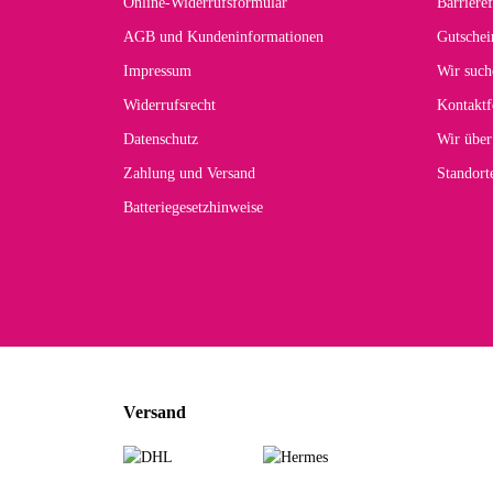
Online-Widerrufsformular
Barrieref
Han
AGB und Kundeninformationen
Gutschei
Der 
Impressum
Wir such
kom
Widerrufsrecht
Kontaktf
zur
Datenschutz
Wir über
Zahlung und Versand
Standor
Batteriegesetzhinweise
Car
Noc
zu
Mascho
... Art
Versand
zur Fa