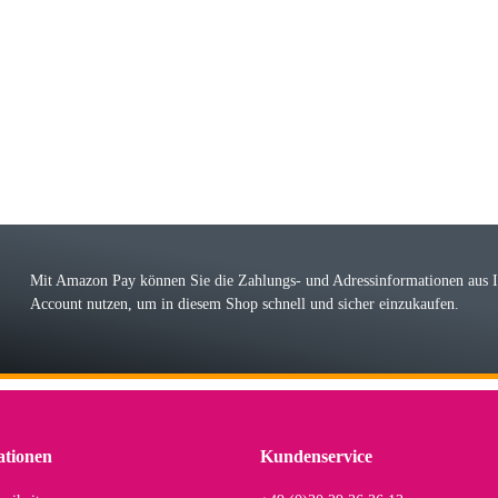
riele W
 immer bei den Franky Produkten eine TOP Qualität. Danke
 Farbauswahl
örn M
r ehrlicher Shop, schnelle Lieferung, man kann bedenkenlos Vorkasse leisten, Top 
r Farbauswahl
Mit Amazon Pay können Sie die Zahlungs- und Adressinformationen aus
Account nutzen, um in diesem Shop schnell und sicher einzukaufen.
lhelm W
 Koffer macht einen sehr soliden Eindruck. Die Zuverlässigkeit muss sich noch in
einigen Jahren mal ein Ersatzteil benötigt wird. Wird Samsonite dann noch ein zuver
r Farbauswahl
ationen
Kundenservice