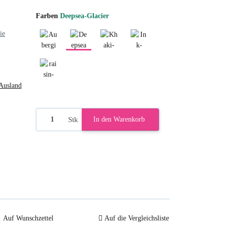
Farben
Deepsea-Glacier
ie
Aubergine-Sienna
Deepsea-Glacier
Khaki-Cinnamon
Ink-Sage
raisin-currant
Ausland
Stk
In den Warenkorb
Auf Wunschzettel
Auf die Vergleichsliste