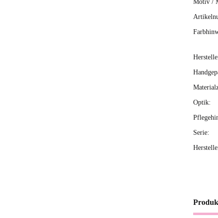
Motiv / 
Artikeln
Farbhinw
Herstelle
Handgepä
Material
Optik:
Pflegehi
Serie:
Herstell
Produk