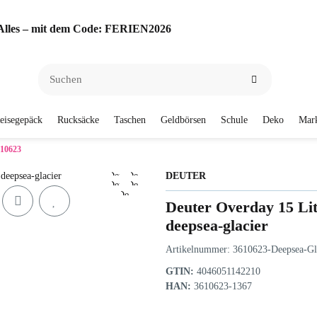
f Alles – mit dem Code: FERIEN2026
eisegepäck
Rucksäcke
Taschen
Geldbörsen
Schule
Deko
Mar
610623
DEUTER
Deuter Overday 15 Li
deepsea-glacier
Artikelnummer:
3610623-Deepsea-Gl
GTIN:
4046051142210
HAN:
3610623-1367