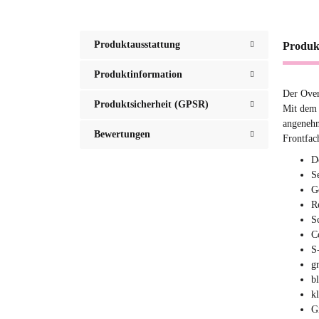
Produktausstattung
Produk
Produktinformation
Der Over
Produktsicherheit (GPSR)
Mit dem 
angenehm
Bewertungen
Frontfac
D
S
G
R
S
C
S
g
b
k
G