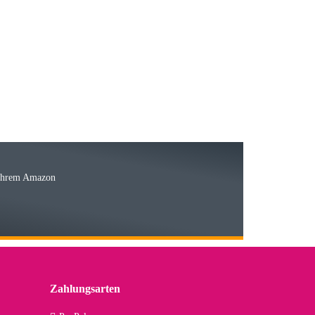
23.05.2026
15.05.2026
Ware
 Ihrem Amazon
03.05.2026
 den kommenden Jahren herausstellen. Spannend wird es falls
lässiger Partner sein?
Zahlungsarten
09.04.2026