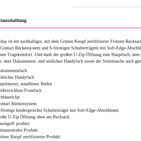
tausstattung
day ist ein nachhaltiger, mit dem Grünen Knopf zertifizierter Freizeit-Rucksack
Contact Rückensystem und S-förmigen Schulterträgern mit Soft-Edge-Abschlüs
en Tragekomfort. Und dank der großen U-Zip-Öffnung zum Hauptfach, dem R
h, dem Dokumenten- und seitlichen Handyfach sowie der Seitentasche auch ge
okumentenfach
eitliches Handyfach
epolsterter, standfester Boden
eißverschluss-Frontfach
chlüsselclip
ontact Rückensystem
-förmige kindergerechte Schulterträger mit Soft-Edge-Abschlüssen
roße U-Zip Öffnung oben am Rucksack
luesign® product
limaneutrales Produkt
rüner Knopf zertifiziertes Produkt