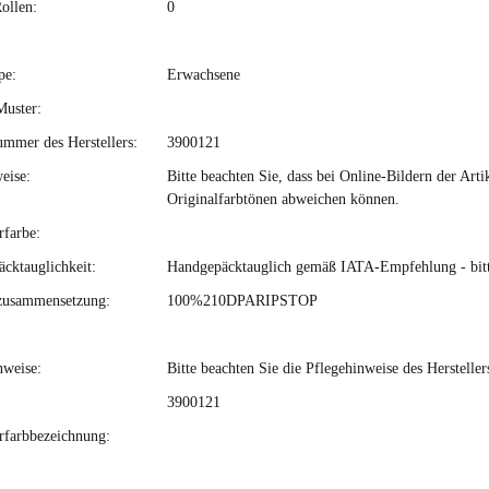
ollen:
0
pe:
Erwachsene
Muster:
ummer des Herstellers:
3900121
eise:
Bitte beachten Sie, dass bei Online-Bildern der Ar
Originalfarbtönen abweichen können.
rfarbe:
cktauglichkeit:
Handgepäcktauglich gemäß IATA-Empfehlung - bitte 
zusammensetzung:
100%210DPARIPSTOP
nweise:
Bitte beachten Sie die Pflegehinweise des Hersteller
3900121
erfarbbezeichnung: