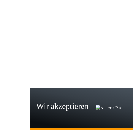
Gab
Wie
zur
Bj
Seh
zu
Wir akzeptieren
Wi
Der