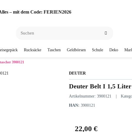
f Alles – mit dem Code: FERIEN2026
eisegepäck
Rucksäcke
Taschen
Geldbörsen
Schule
Deko
Mar
htascher 3900121
DEUTER
Deuter Belt I 1,5 Lit
Artikelnummer:
3900121
Katego
HAN:
3900121
22,00 €