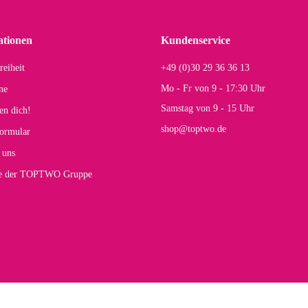
einigen Jahren mal ein Ersatzteil benötigt wird. Wird Samsonite dann noch ein zuver
r Farbauswahl
ationen
Kundenservice
reiheit
+49 (0)30 29 36 36 13
s E
Mo - Fr von 9 - 17:30 Uhr
ne
Rucksack entspricht genau unseren Anforderungen und sieht super aus. Zur Nutzung 
Samstag von 9 - 15 Uhr
en dich!
mt.
shop@toptwo.de
ormular
 Farbauswahl
 uns
te der TOPTWO Gruppe
olina G
h schöner als die Fotos, die Farben sind großartig. Guter Preis und schnelle Lieferu
r Farbauswahl
wski L