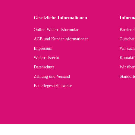
in 
zu
Gesetzliche Informationen
Inform
Online-Widerrufsformular
Barrieref
Han
AGB und Kundeninformationen
Gutschei
Der 
Impressum
Wir such
kom
Widerrufsrecht
Kontaktf
zur
Datenschutz
Wir über
Zahlung und Versand
Standor
Batteriegesetzhinweise
Car
Noc
zu
Mascho