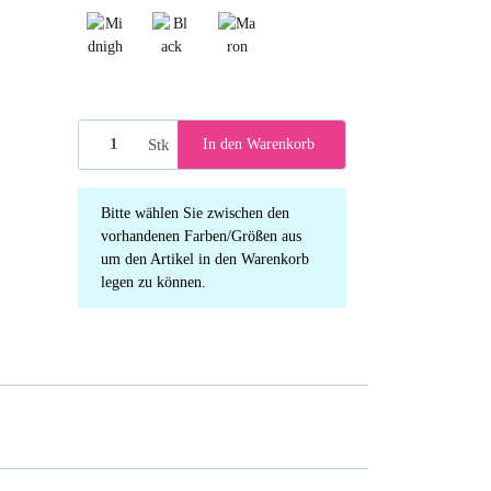
Midnight
Black
Maron
Stk
In den Warenkorb
x
Bitte wählen Sie zwischen den
vorhandenen Farben/Größen aus
um den Artikel in den Warenkorb
legen zu können.