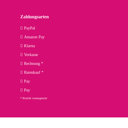
lässiger Partner sein?
Zahlungsarten
09.04.2026
PayPal
Amazon Pay
kann ich noch nicht viel sagen, da er erst noch zum Einsatz
Klarna
Vorkasse
Rechnung *
Ratenkauf *
02.04.2026
Pay
ng. Top!
Pay
* Bonität vorausgesetzt
23.02.2026