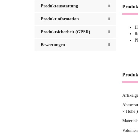
Produktausstattung
Produk
Produktinformation
H
Produktsicherheit (GPSR)
R
P
Bewertungen
Produk
Artikelg
Produ
Wert
Abmessun
× Höhe )
Material:
Volumen 