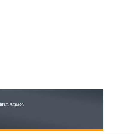
23.05.2026
15.05.2026
Ware
 Ihrem Amazon
03.05.2026
 den kommenden Jahren herausstellen. Spannend wird es falls