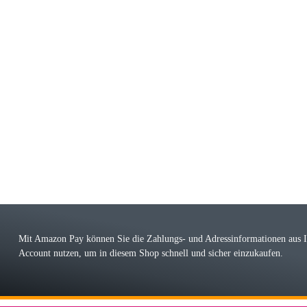
riele W
 immer bei den Franky Produkten eine TOP Qualität. Danke
 Farbauswahl
örn M
r ehrlicher Shop, schnelle Lieferung, man kann bedenkenlos Vorkasse leisten, Top 
r Farbauswahl
Mit Amazon Pay können Sie die Zahlungs- und Adressinformationen aus
Account nutzen, um in diesem Shop schnell und sicher einzukaufen.
lhelm W
 Koffer macht einen sehr soliden Eindruck. Die Zuverlässigkeit muss sich noch in