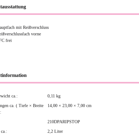
tausstattung
auptfach mit Reißverschluss
eißverschlussfach vorne
FC frei
tinformation
ewicht ca.:
0,11
kg
kteigenschaft
gen ca. ( Tiefe × Breite
14,00 × 23,00 × 7,00 cm
:
210DPARIPSTOP
ca.:
2,2 Liter