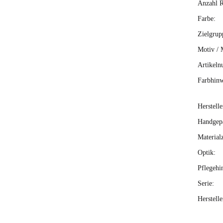
Anzahl R
Farbe:
Zielgrup
Motiv / 
Artikeln
Farbhinw
Herstelle
Handgepä
Material
Optik:
Pflegehi
Serie:
Herstell