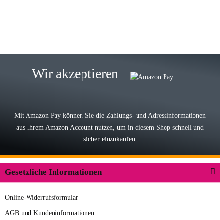
zur Farbauswahl
15.05.2026
Björn M
Sehr ehrlicher Shop, schnelle
Wir akzeptieren
Lieferung, man kann bedenkenlos
Vorkasse leisten, Top Ware
zur Farbauswahl
Mit Amazon Pay können Sie die Zahlungs- und Adressinformationen
aus Ihrem Amazon Account nutzen, um in diesem Shop schnell und
03.05.2026
sicher einzukaufen.
Wilhelm W
Der Koffer macht einen sehr soliden
Gesetzliche Informationen
Eindruck. Die Zuverlässigkeit muss
sich noch in den kommenden Jahren
Online-Widerrufsformular
herausstellen. Spannend wird es falls
zur Farbauswahl
in einigen Jahren mal ein Ersatzteil
AGB und Kundeninformationen