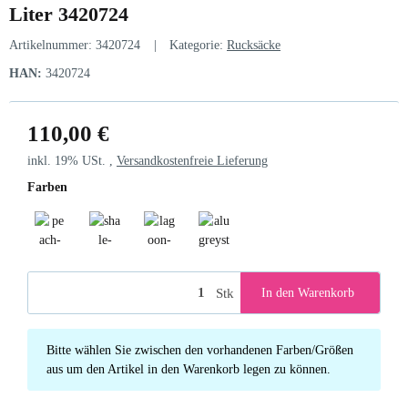
Liter 3420724
Artikelnummer:
3420724
Kategorie:
Rucksäcke
HAN:
3420724
110,00 €
inkl. 19% USt. ,
Versandkostenfreie Lieferung
Farben
peach-tuscany
shale-graphite
lagoon-atlantic
alu greystone
Stk
In den Warenkorb
x
Bitte wählen Sie zwischen den vorhandenen Farben/Größen
aus um den Artikel in den Warenkorb legen zu können.