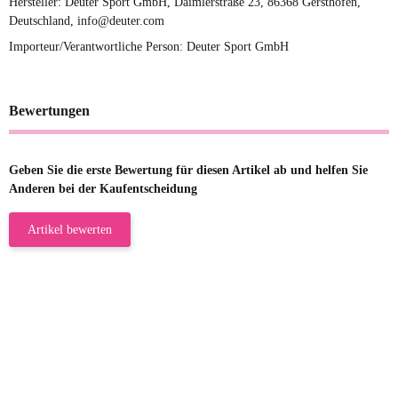
Hersteller: Deuter Sport GmbH, Daimlerstraße 23, 86368 Gersthofen,
Deutschland, info@deuter.com
Importeur/Verantwortliche Person: Deuter Sport GmbH
Bewertungen
Geben Sie die erste Bewertung für diesen Artikel ab und helfen Sie
Anderen bei der Kaufentscheidung
Artikel bewerten
23.05.2026
Gabriele W
Wie immer bei den Franky Produkten
eine TOP Qualität. Danke