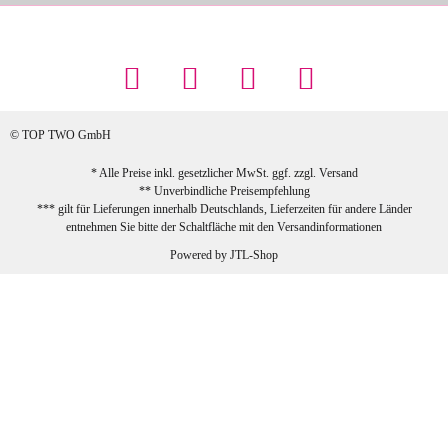
Maschowski L
... Artikel wie beschrieben, günstiger
Preis (haben auch den Vorkasse-5%-
Rabatt genutzt), schnelle Lieferung. Bin
sehr zufrieden!
© TOP TWO GmbH
zur Farbauswahl
* Alle Preise inkl. gesetzlicher MwSt. ggf. zzgl.
Versand
** Unverbindliche Preisempfehlung
03.02.2026
*** gilt für Lieferungen innerhalb Deutschlands, Lieferzeiten für andere Länder
Sabine G
entnehmen Sie bitte der Schaltfläche mit den
Versandinformationen
Sehr schöner und großer Trolley, leicht
Powered by
JTL-Shop
zu fahren und wirklich leise, allerdings
wurde er ohne Umverpackung geliefert.
Die Lieferung war sehr schnell.
zur Farbauswahl
26.01.2026
Jeannette A