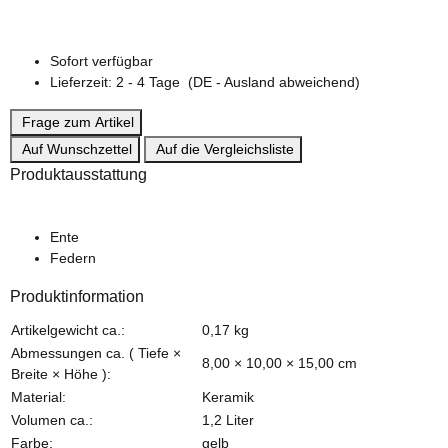
Sofort verfügbar
Lieferzeit:
2 - 4 Tage
(DE - Ausland abweichend)
Frage zum Artikel
Auf Wunschzettel
Auf die Vergleichsliste
Produktausstattung
Ente
Federn
Produktinformation
Produkteigenschaft
Wert
Artikelgewicht ca.:
0,17
kg
Abmessungen ca. ( Tiefe ×
8,00 × 10,00 × 15,00 cm
Breite × Höhe ):
Material:
Keramik
Volumen ca.:
1,2 Liter
Farbe:
gelb