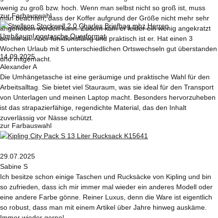
wenig zu groß bzw. hoch. Wenn man selbst nicht so groß ist, muss
zur Farbauswahl
man beachten, dass der Koffer aufgrund der Größe nicht mehr sehr
angehoben werden kann. Zudem kam er leider ein wenig angekratzt
bei mir an. Aber funktionsfähig und praktisch ist er. Hat einen 3
Wochen Urlaub mit 5 unterschiedlichen Ortswechseln gut überstanden
14.09.2025
und mitgemacht.
Alexander A
Die Umhängetasche ist eine geräumige und praktische Wahl für den
Arbeitsalltag. Sie bietet viel Stauraum, was sie ideal für den Transport
von Unterlagen und meinen Laptop macht. Besonders hervorzuheben
ist das strapazierfähige, regendichte Material, das den Inhalt
zuverlässig vor Nässe schützt.
zur Farbauswahl
29.07.2025
Sabine S
Ich besitze schon einige Taschen und Rucksäcke von Kipling und bin
so zufrieden, dass ich mir immer mal wieder ein anderes Modell oder
eine andere Farbe gönne. Reiner Luxus, denn die Ware ist eigentlich
so robust, dass man mit einem Artikel über Jahre hinweg auskäme.
Immer wieder gerne!