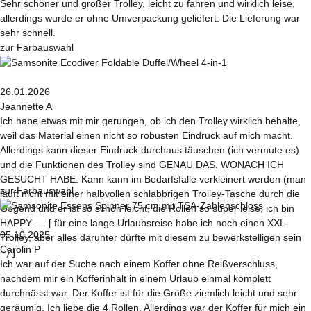
Sehr schöner und großer Trolley, leicht zu fahren und wirklich leise,
allerdings wurde er ohne Umverpackung geliefert. Die Lieferung war
sehr schnell.
zur Farbauswahl
26.01.2026
Jeannette A
Ich habe etwas mit mir gerungen, ob ich den Trolley wirklich behalte,
weil das Material einen nicht so robusten Eindruck auf mich macht.
Allerdings kann dieser Eindruck durchaus täuschen (ich vermute es)
und die Funktionen des Trolley sind GENAU DAS, WONACH ICH
GESUCHT HABE. Kann kann im Bedarfsfalle verkleinert werden (man
zur Farbauswahl
läuft nicht mit einer halbvollen schlabbrigen Trolley-Tasche durch die
Gegend und er ist so schön leicht, die Rollen so super leise, ich bin
HAPPY .... [ für eine lange Urlaubsreise habe ich noch einen XXL-
05.10.2025
Trolley, aber alles darunter dürfte mit diesem zu bewerkstelligen sein
Carolin P
:-) ]
Ich war auf der Suche nach einem Koffer ohne Reißverschluss,
nachdem mir ein Kofferinhalt in einem Urlaub einmal komplett
durchnässt war. Der Koffer ist für die Größe ziemlich leicht und sehr
geräumig. Ich liebe die 4 Rollen. Allerdings war der Koffer für mich ein