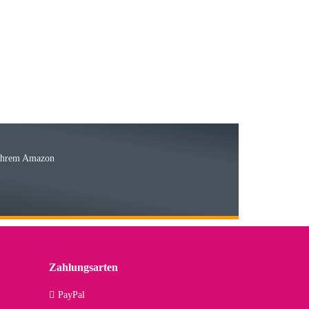
15.05.2026
Ware
 Ihrem Amazon
03.05.2026
 den kommenden Jahren herausstellen. Spannend wird es falls
lässiger Partner sein?
Zahlungsarten
09.04.2026
PayPal