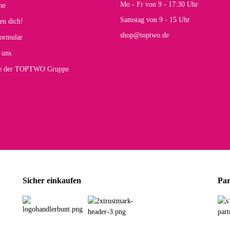
s E
Mo - Fr von 9 - 17:30 Uhr
ne
Rucksack entspricht genau unseren Anforderungen und sieht super aus. Zur Nutzung 
Samstag von 9 - 15 Uhr
en dich!
mt.
shop@toptwo.de
ormular
 Farbauswahl
 uns
te der TOPTWO Gruppe
olina G
h schöner als die Fotos, die Farben sind großartig. Guter Preis und schnelle Lieferu
r Farbauswahl
wski L
ikel wie beschrieben, günstiger Preis (haben auch den Vorkasse-5%-Rabatt genutzt), s
Sicher einkaufen
Par
rbauswahl
G