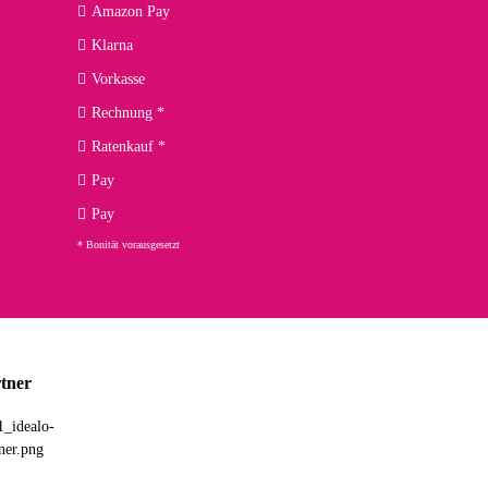
Amazon Pay
kann ich noch nicht viel sagen, da er erst noch zum Einsatz
Klarna
Vorkasse
Rechnung *
Ratenkauf *
02.04.2026
Pay
ng. Top!
Pay
* Bonität vorausgesetzt
23.02.2026
chnelle Lieferung. Bin sehr zufrieden!
tner
03.02.2026