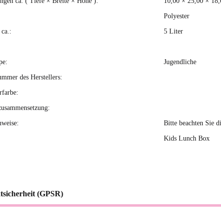
gen ca. ( Tiefe × Breite × Höhe ):
10,00 × 25,00 × 18
Polyester
ca.:
5 Liter
pe:
Jugendliche
ummer des Herstellers:
rfarbe:
zusammensetzung:
nweise:
Bitte beachten Sie d
Kids Lunch Box
tsicherheit (GPSR)