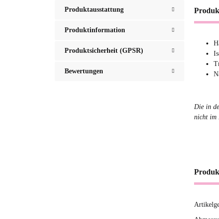
Produktausstattung
Produk
Produktinformation
H
Produktsicherheit (GPSR)
I
T
Bewertungen
N
Die in d
nicht im 
Produk
Artikelg
Produ
Wert