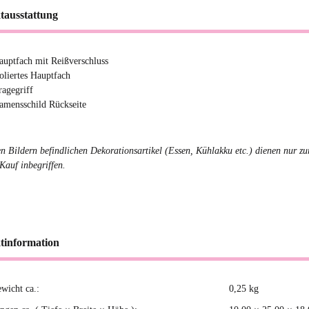
tausstattung
auptfach mit Reißverschluss
soliertes Hauptfach
ragegriff
amensschild Rückseite
en Bildern befindlichen Dekorationsartikel (Essen, Kühlakku etc.) dienen nur zu
Kauf inbegriffen.
tinformation
ewicht ca.:
0,25
kg
kteigenschaft