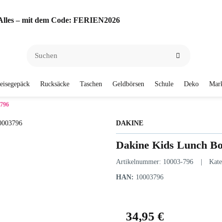
f Alles – mit dem Code: FERIEN2026
eisegepäck
Rucksäcke
Taschen
Geldbörsen
Schule
Deko
Mar
3796
DAKINE
Dakine Kids Lunch Bo
Artikelnummer:
10003-796
Kate
HAN:
10003796
34,95 €