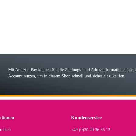
riele W
 immer bei den Franky Produkten eine TOP Qualität. Danke
 Farbauswahl
örn M
r ehrlicher Shop, schnelle Lieferung, man kann bedenkenlos Vorkasse leisten, Top 
r Farbauswahl
Mit Amazon Pay können Sie die Zahlungs- und Adressinformationen aus
Account nutzen, um in diesem Shop schnell und sicher einzukaufen.
lhelm W
 Koffer macht einen sehr soliden Eindruck. Die Zuverlässigkeit muss sich noch in
einigen Jahren mal ein Ersatzteil benötigt wird. Wird Samsonite dann noch ein zuver
r Farbauswahl
ationen
Kundenservice
reiheit
+49 (0)30 29 36 36 13