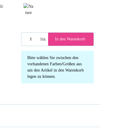
ie
Nature Vibes
Stk
In den Warenkorb
x
Bitte wählen Sie zwischen den
vorhandenen Farben/Größen aus
um den Artikel in den Warenkorb
legen zu können.