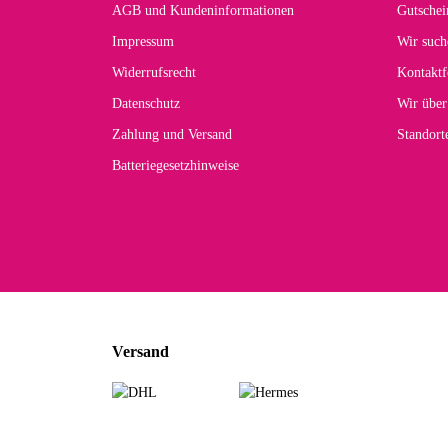
Han
AGB und Kundeninformationen
Gutschei
Der 
Impressum
Wir such
kom
Widerrufsrecht
Kontaktf
zur
Datenschutz
Wir über
Zahlung und Versand
Standor
Batteriegesetzhinweise
Car
Noc
zu
Mascho
... Art
Versand
zur Fa
Sabine 