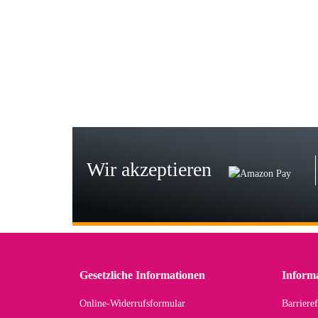
Gab
Wie
zur
Bj
Seh
zu
Wir akzeptieren
Wi
Der
in 
zu
Gesetzliche Informationen
Inform
Online-Widerrufsformular
Barrieref