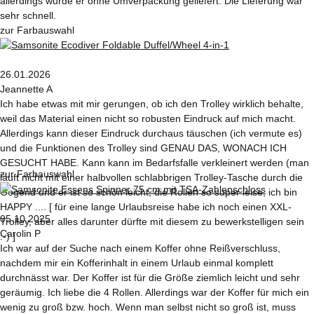
allerdings wurde er ohne Umverpackung geliefert. Die Lieferung war
sehr schnell.
zur Farbauswahl
26.01.2026
Jeannette A
Ich habe etwas mit mir gerungen, ob ich den Trolley wirklich behalte,
weil das Material einen nicht so robusten Eindruck auf mich macht.
Allerdings kann dieser Eindruck durchaus täuschen (ich vermute es)
und die Funktionen des Trolley sind GENAU DAS, WONACH ICH
GESUCHT HABE. Kann kann im Bedarfsfalle verkleinert werden (man
zur Farbauswahl
läuft nicht mit einer halbvollen schlabbrigen Trolley-Tasche durch die
Gegend und er ist so schön leicht, die Rollen so super leise, ich bin
HAPPY .... [ für eine lange Urlaubsreise habe ich noch einen XXL-
05.10.2025
Trolley, aber alles darunter dürfte mit diesem zu bewerkstelligen sein
Carolin P
:-) ]
Ich war auf der Suche nach einem Koffer ohne Reißverschluss,
nachdem mir ein Kofferinhalt in einem Urlaub einmal komplett
durchnässt war. Der Koffer ist für die Größe ziemlich leicht und sehr
geräumig. Ich liebe die 4 Rollen. Allerdings war der Koffer für mich ein
wenig zu groß bzw. hoch. Wenn man selbst nicht so groß ist, muss