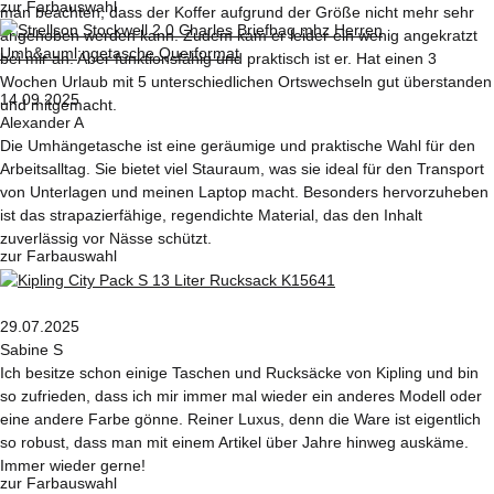
zur Farbauswahl
man beachten, dass der Koffer aufgrund der Größe nicht mehr sehr
angehoben werden kann. Zudem kam er leider ein wenig angekratzt
bei mir an. Aber funktionsfähig und praktisch ist er. Hat einen 3
Wochen Urlaub mit 5 unterschiedlichen Ortswechseln gut überstanden
14.09.2025
und mitgemacht.
Alexander A
Die Umhängetasche ist eine geräumige und praktische Wahl für den
Arbeitsalltag. Sie bietet viel Stauraum, was sie ideal für den Transport
von Unterlagen und meinen Laptop macht. Besonders hervorzuheben
ist das strapazierfähige, regendichte Material, das den Inhalt
zuverlässig vor Nässe schützt.
zur Farbauswahl
29.07.2025
Sabine S
Ich besitze schon einige Taschen und Rucksäcke von Kipling und bin
so zufrieden, dass ich mir immer mal wieder ein anderes Modell oder
eine andere Farbe gönne. Reiner Luxus, denn die Ware ist eigentlich
so robust, dass man mit einem Artikel über Jahre hinweg auskäme.
Immer wieder gerne!
zur Farbauswahl