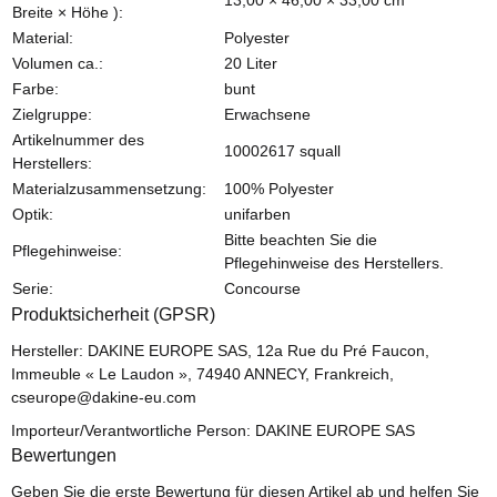
13,00 × 46,00 × 33,00 cm
Breite × Höhe ):
Material:
Polyester
Volumen ca.:
20 Liter
Farbe:
bunt
Zielgruppe:
Erwachsene
Artikelnummer des
10002617 squall
Herstellers:
Materialzusammensetzung:
100% Polyester
Optik:
unifarben
Bitte beachten Sie die
Pflegehinweise:
Pflegehinweise des Herstellers.
Serie:
Concourse
Produktsicherheit (GPSR)
Hersteller: DAKINE EUROPE SAS, 12a Rue du Pré Faucon,
Immeuble « Le Laudon », 74940 ANNECY, Frankreich,
cseurope@dakine-eu.com
Importeur/Verantwortliche Person: DAKINE EUROPE SAS
Bewertungen
Geben Sie die erste Bewertung für diesen Artikel ab und helfen Sie