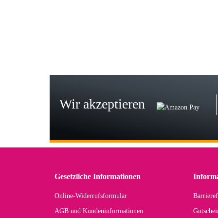
Wie
zur
Bj
Seh
zu
Wir akzeptieren
Wi
Der
in 
zu
Gesetzliche Informationen
Inform
Online-Widerrufsformular
Barrieref
Han
AGB und Kundeninformationen
Gutschei