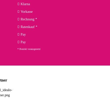
kann ich noch nicht viel sagen, da er erst noch zum Einsatz
Klarna
Vorkasse
Rechnung *
Ratenkauf *
02.04.2026
Pay
ng. Top!
Pay
* Bonität vorausgesetzt
23.02.2026
chnelle Lieferung. Bin sehr zufrieden!
tner
03.02.2026
hne Umverpackung geliefert. Die Lieferung war sehr schnell.