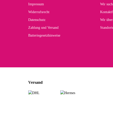
Der 
Impressum
Wir such
kom
Widerrufsrecht
Kontaktf
zur
Datenschutz
Wir über
Zahlung und Versand
Standor
Batteriegesetzhinweise
Car
Noc
zu
Mascho
... Art
Versand
zur Fa
Sabine 
Sehr sch