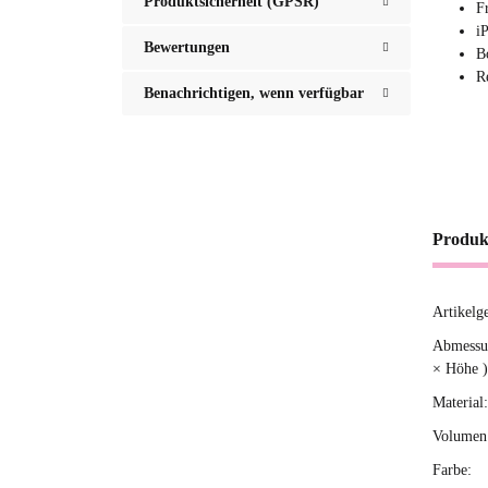
Produktsicherheit (GPSR)
F
i
Bewertungen
B
R
Benachrichtigen, wenn verfügbar
Produk
Artikelg
Produ
Wert
Abmessun
× Höhe )
Material:
Volumen 
Farbe: