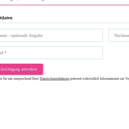
tdaten
name
- optionale Angabe
Nachna
il
chrichtigung anfordern
en Sie mir entsprechend Ihrer
Datenschutzerklärung
jederzeit widerruflich Informationen zur V
riele W