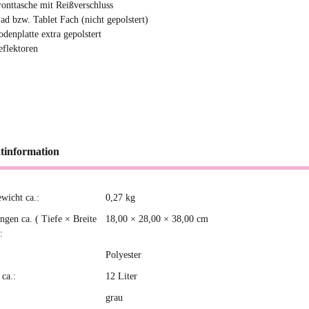
ronttasche mit Reißverschluss
Pad bzw. Tablet Fach (nicht gepolstert)
odenplatte extra gepolstert
eflektoren
tinformation
ewicht ca.:
0,27
kg
kteigenschaft
gen ca. ( Tiefe × Breite
18,00 × 28,00 × 38,00 cm
:
Polyester
ca.:
12 Liter
grau