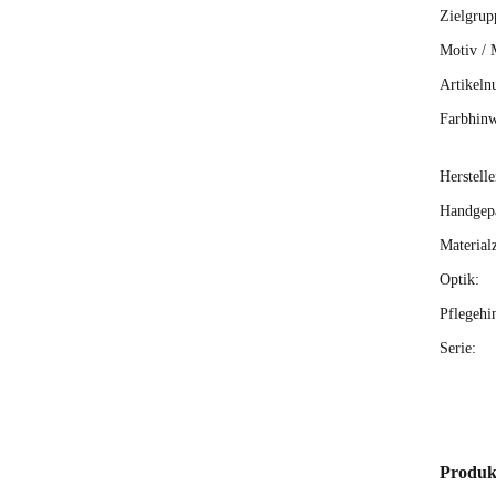
Zielgrup
Motiv / 
Artikeln
Farbhinw
Herstelle
Handgepä
Material
Optik:
Pflegehi
Serie:
Produk