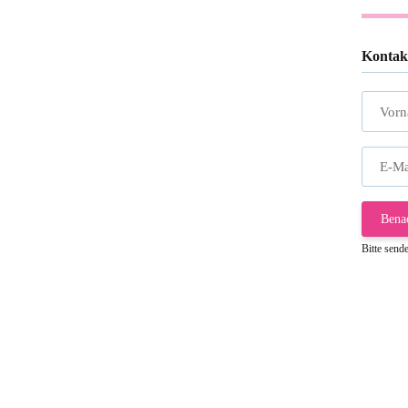
Kontak
Vor
E-Ma
Bena
Bitte send
Gab