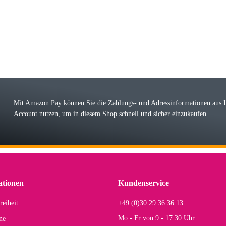
 immer bei den Franky Produkten eine TOP Qualität. Danke
 Farbauswahl
örn M
r ehrlicher Shop, schnelle Lieferung, man kann bedenkenlos Vorkasse leisten, Top 
r Farbauswahl
Mit Amazon Pay können Sie die Zahlungs- und Adressinformationen aus
Account nutzen, um in diesem Shop schnell und sicher einzukaufen.
lhelm W
 Koffer macht einen sehr soliden Eindruck. Die Zuverlässigkeit muss sich noch in
einigen Jahren mal ein Ersatzteil benötigt wird. Wird Samsonite dann noch ein zuver
r Farbauswahl
ationen
Kundenservice
reiheit
+49 (0)30 29 36 36 13
s E
Mo - Fr von 9 - 17:30 Uhr
ne