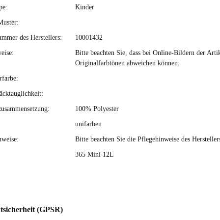
pe:
Kinder
Muster:
ummer des Herstellers:
10001432
eise:
Bitte beachten Sie, dass bei Online-Bildern der Ar
Originalfarbtönen abweichen können.
rfarbe:
cktauglichkeit:
zusammensetzung:
100% Polyester
unifarben
nweise:
Bitte beachten Sie die Pflegehinweise des Hersteller
365 Mini 12L
tsicherheit (GPSR)