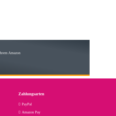
15.05.2026
Ware
 Ihrem Amazon
03.05.2026
 den kommenden Jahren herausstellen. Spannend wird es falls
lässiger Partner sein?
Zahlungsarten
09.04.2026
PayPal
Amazon Pay