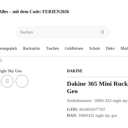
f Alles – mit dem Code: FERIEN2026
eisegepäck
Rucksäcke
Taschen
Geldbörsen
Schule
Deko
Mar
32
DAKINE
Dakine 365 Mini Ruck
Geo
Artikelnummer:
10001-432-night sky
GTIN:
0610934377507
HAN:
10001432 night sky geo