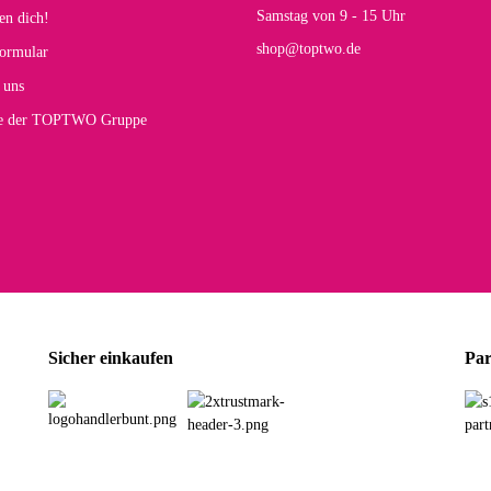
Rucksack entspricht genau unseren Anforderungen und sieht super aus. Zur Nutzung 
Samstag von 9 - 15 Uhr
en dich!
mt.
shop@toptwo.de
ormular
 Farbauswahl
 uns
te der TOPTWO Gruppe
olina G
h schöner als die Fotos, die Farben sind großartig. Guter Preis und schnelle Lieferu
r Farbauswahl
wski L
ikel wie beschrieben, günstiger Preis (haben auch den Vorkasse-5%-Rabatt genutzt), s
Sicher einkaufen
Par
rbauswahl
G
öner und großer Trolley, leicht zu fahren und wirklich leise, allerdings wurde er o