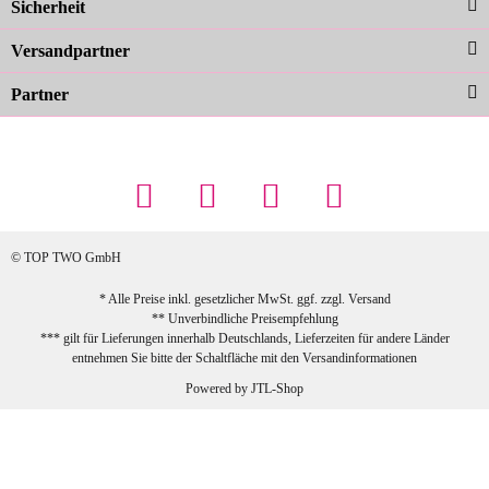
Sicherheit
schnelle Lieferung. Top!
zur Farbauswahl
Versandpartner
Partner
23.02.2026
Maschowski L
... Artikel wie beschrieben, günstiger
Preis (haben auch den Vorkasse-5%-
Rabatt genutzt), schnelle Lieferung. Bin
sehr zufrieden!
© TOP TWO GmbH
zur Farbauswahl
* Alle Preise inkl. gesetzlicher MwSt. ggf. zzgl.
Versand
** Unverbindliche Preisempfehlung
03.02.2026
*** gilt für Lieferungen innerhalb Deutschlands, Lieferzeiten für andere Länder
Sabine G
entnehmen Sie bitte der Schaltfläche mit den
Versandinformationen
Sehr schöner und großer Trolley, leicht
Powered by
JTL-Shop
zu fahren und wirklich leise, allerdings
wurde er ohne Umverpackung geliefert.
Die Lieferung war sehr schnell.