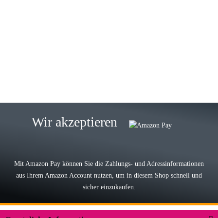
23.05.2026
Gabriele W
Wie immer bei den Franky Produkten
eine TOP Qualität. Danke
zur Farbauswahl
15.05.2026
Björn M
Sehr ehrlicher Shop, schnelle
Wir akzeptieren
Lieferung, man kann bedenkenlos
Vorkasse leisten, Top Ware
zur Farbauswahl
Mit Amazon Pay können Sie die Zahlungs- und Adressinformationen
aus Ihrem Amazon Account nutzen, um in diesem Shop schnell und
03.05.2026
sicher einzukaufen.
Wilhelm W
Der Koffer macht einen sehr soliden