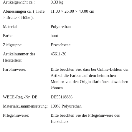
Artikelgewicht ca.:
0,33
kg
Produkteigenschaft
Wert
Abmessungen ca. ( Tiefe
11,00 × 26,00 × 40,00 cm
× Breite × Höhe ):
Material:
Polyurethan
Farbe:
bunt
Zielgruppe:
Erwachsene
Artikelnummer des
45611-30
Herstellers:
Farbhinweise:
Bitte beachten Sie, dass bei Online-Bildern der
Artikel die Farben auf dem heimischen
Monitor von den Originalfarbtönen abweichen
können.
WEEE-Reg.-Nr. DE:
DE55118886
Materialzusammensetzung:
100% Polyurethan
Pflegehinweise:
Bitte beachten Sie die Pflegehinweise des
Herstellers.