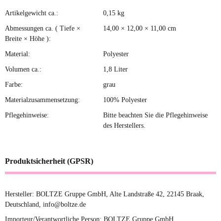
Artikelgewicht ca.:
0,15
kg
Produkteigenschaft
Wert
Abmessungen ca. ( Tiefe ×
14,00 × 12,00 × 11,00 cm
Breite × Höhe ):
Material:
Polyester
Volumen ca.:
1,8 Liter
Farbe:
grau
Materialzusammensetzung:
100% Polyester
Pflegehinweise:
Bitte beachten Sie die Pflegehinweise
des Herstellers.
Produktsicherheit (GPSR)
Hersteller: BOLTZE Gruppe GmbH, Alte Landstraße 42, 22145 Braak,
Deutschland, info@boltze.de
Importeur/Verantwortliche Person: BOLTZE Gruppe GmbH