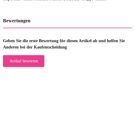
Bewertungen
Geben Sie die erste Bewertung für diesen Artikel ab und helfen Sie
Anderen bei der Kaufentscheidung
Artikel bewerten
23.05.2026
Gabriele W
Wie immer bei den Franky Produkten
eine TOP Qualität. Danke
zur Farbauswahl