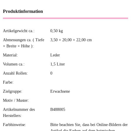
Produktinformation
Artikelgewicht ca.:
0,50
kg
Produkteigenschaft
Wert
Abmessungen ca. ( Tiefe
3,50 × 20,00 × 22,00 cm
× Breite × Höhe ):
Material:
Leder
Volumen ca.:
1,5 Liter
Anzahl Rollen:
0
Farbe:
Zielgruppe:
Erwachsene
Motiv / Muster:
Artikelnummer des
B488005
Herstellers:
Farbhinweise:
Bitte beachten Sie, dass bei Online-Bildern der
Artikel die Farben auf dem heimischen