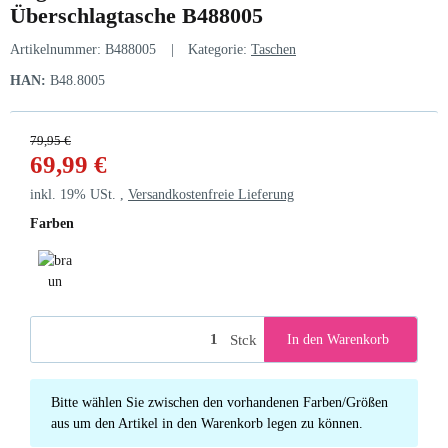
Überschlagtasche B488005
Artikelnummer:
B488005
Kategorie:
Taschen
HAN:
B48.8005
79,95 €
69,99 €
inkl. 19% USt. ,
Versandkostenfreie Lieferung
Farben
braun
Stck
In den Warenkorb
x
Bitte wählen Sie zwischen den vorhandenen Farben/Größen
aus um den Artikel in den Warenkorb legen zu können.