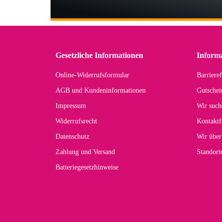
Wi
Der
in 
zu
Gesetzliche Informationen
Inform
Online-Widerrufsformular
Barrieref
Han
AGB und Kundeninformationen
Gutschei
Der 
Impressum
Wir such
kom
Widerrufsrecht
Kontaktf
zur
Datenschutz
Wir über
Zahlung und Versand
Standor
Batteriegesetzhinweise
Car
Noc
zu