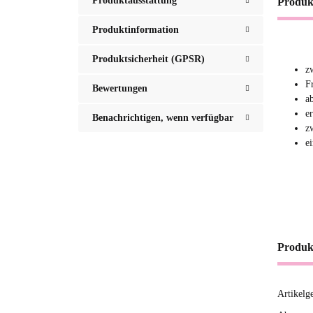
Produktausstattung
Produk
Produktinformation
Produktsicherheit (GPSR)
z
F
Bewertungen
a
e
Benachrichtigen, wenn verfügbar
z
e
Produk
Artikelg
Produ
Wert