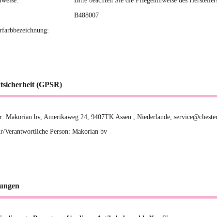
nweise:
Bitte beachten Sie die Pflegehinweise des Hersteller
B488007
erfarbbezeichnung:
tsicherheit (GPSR)
er: Makorian bv, Amerikaweg 24, 9407TK Assen , Niederlande, service@cheste
r/Verantwortliche Person: Makorian bv
ungen