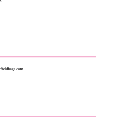
s.
rfieldbags.com