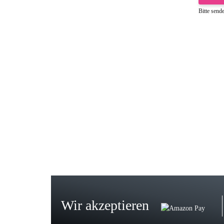
Bitte send
Gab
Wie
zur
Bj
Seh
zu
Wir akzeptieren