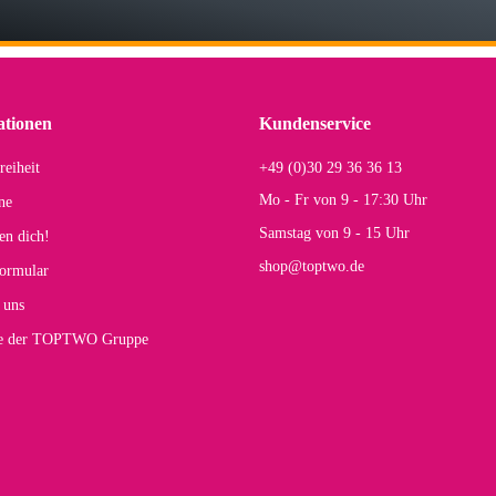
lhelm W
 Koffer macht einen sehr soliden Eindruck. Die Zuverlässigkeit muss sich noch in
einigen Jahren mal ein Ersatzteil benötigt wird. Wird Samsonite dann noch ein zuver
r Farbauswahl
ationen
Kundenservice
reiheit
+49 (0)30 29 36 36 13
s E
Mo - Fr von 9 - 17:30 Uhr
ne
Rucksack entspricht genau unseren Anforderungen und sieht super aus. Zur Nutzung 
Samstag von 9 - 15 Uhr
en dich!
mt.
shop@toptwo.de
ormular
 Farbauswahl
 uns
te der TOPTWO Gruppe
olina G
h schöner als die Fotos, die Farben sind großartig. Guter Preis und schnelle Lieferu
r Farbauswahl