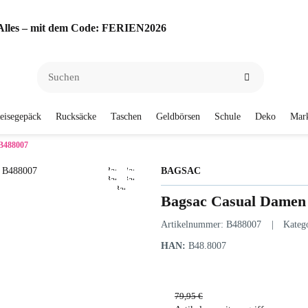
f Alles – mit dem Code: FERIEN2026
eisegepäck
Rucksäcke
Taschen
Geldbörsen
Schule
Deko
Mar
B488007
BAGSAC
Bagsac Casual Damen
Artikelnummer:
B488007
Kateg
HAN:
B48.8007
79,95 €