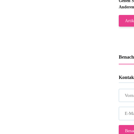
Geben Si
Anderen
Artik
Benach
Kontak
Vor
E-Ma
Bena