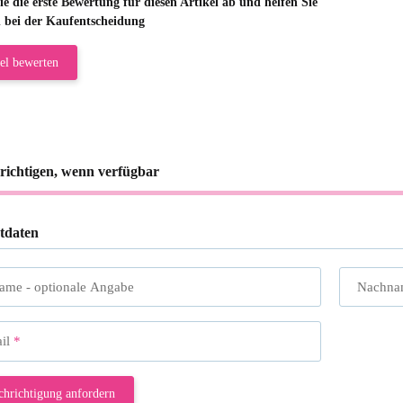
e die erste Bewertung für diesen Artikel ab und helfen Sie
 bei der Kaufentscheidung
el bewerten
richtigen, wenn verfügbar
tdaten
name
- optionale Angabe
Nachna
il
chrichtigung anfordern