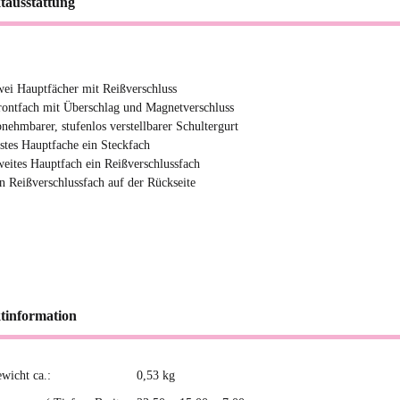
tausstattung
wei Hauptfächer mit Reißverschluss
rontfach mit Überschlag und Magnetverschluss
bnehmbarer, stufenlos verstellbarer Schultergurt
rstes Hauptfache ein Steckfach
weites Hauptfach ein Reißverschlussfach
in Reißverschlussfach auf der Rückseite
tinformation
ewicht ca.:
0,53
kg
kteigenschaft