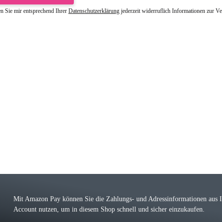
en Sie mir entsprechend Ihrer
Datenschutzerklärung
jederzeit widerruflich Informationen zur V
riele W
 immer bei den Franky Produkten eine TOP Qualität. Danke
 Farbauswahl
örn M
r ehrlicher Shop, schnelle Lieferung, man kann bedenkenlos Vorkasse leisten, Top 
r Farbauswahl
Mit Amazon Pay können Sie die Zahlungs- und Adressinformationen aus
Account nutzen, um in diesem Shop schnell und sicher einzukaufen.