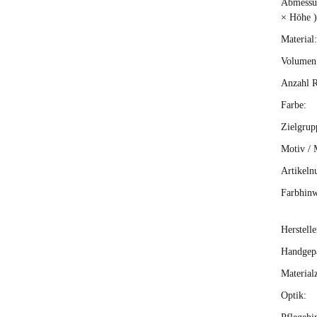
Abmessun
× Höhe )
Material:
Volumen 
Anzahl R
Farbe:
Zielgrup
Motiv / 
Artikeln
Farbhinw
Herstelle
Handgepä
Material
Optik: