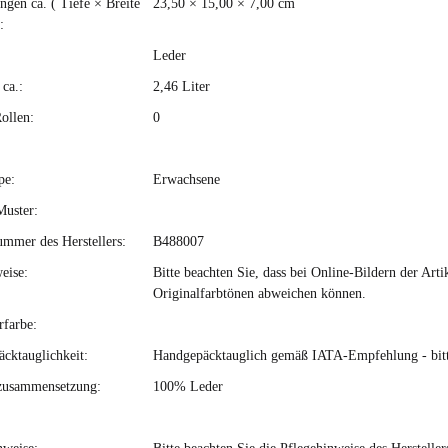
gen ca. ( Tiefe × Breite
23,50 × 15,00 × 7,00 cm
:
Leder
ca.:
2,46 Liter
ollen:
0
pe:
Erwachsene
Muster:
ummer des Herstellers:
B488007
eise:
Bitte beachten Sie, dass bei Online-Bildern der Ar
Originalfarbtönen abweichen können.
rfarbe:
cktauglichkeit:
Handgepäcktauglich gemäß IATA-Empfehlung - bitte 
zusammensetzung:
100% Leder