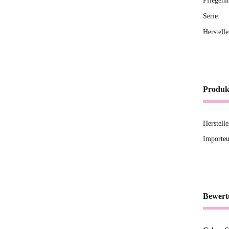
Pflegehi
Serie:
Herstell
Produk
Herstell
Importeu
Bewert