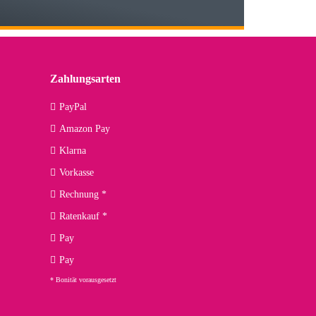
 den kommenden Jahren herausstellen. Spannend wird es falls
lässiger Partner sein?
Zahlungsarten
09.04.2026
PayPal
Amazon Pay
kann ich noch nicht viel sagen, da er erst noch zum Einsatz
Klarna
Vorkasse
Rechnung *
Ratenkauf *
02.04.2026
Pay
ng. Top!
Pay
* Bonität vorausgesetzt