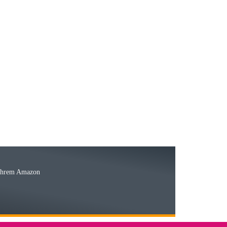
23.05.2026
15.05.2026
Ware
 Ihrem Amazon
03.05.2026
 den kommenden Jahren herausstellen. Spannend wird es falls