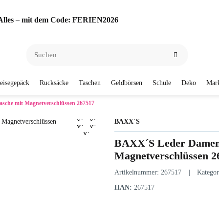
f Alles – mit dem Code: FERIEN2026
eisegepäck
Rucksäcke
Taschen
Geldbörsen
Schule
Deko
Mar
sche mit Magnetverschlüssen 267517
BAXX´S
BAXX´S Leder Damen 
Magnetverschlüssen 2
Artikelnummer:
267517
Kategor
HAN:
267517