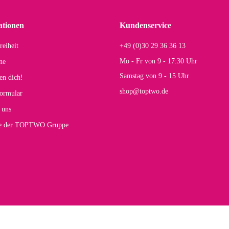
einigen Jahren mal ein Ersatzteil benötigt wird. Wird Samsonite dann noch ein zuver
r Farbauswahl
ationen
Kundenservice
reiheit
+49 (0)30 29 36 36 13
s E
Mo - Fr von 9 - 17:30 Uhr
ne
Rucksack entspricht genau unseren Anforderungen und sieht super aus. Zur Nutzung 
Samstag von 9 - 15 Uhr
en dich!
mt.
shop@toptwo.de
ormular
 Farbauswahl
 uns
te der TOPTWO Gruppe
olina G
h schöner als die Fotos, die Farben sind großartig. Guter Preis und schnelle Lieferu
r Farbauswahl
wski L
ikel wie beschrieben, günstiger Preis (haben auch den Vorkasse-5%-Rabatt genutzt), s