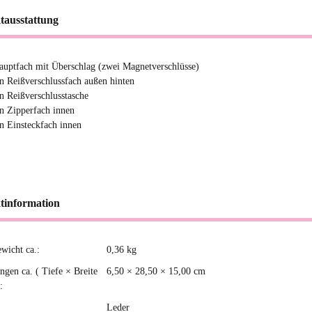
tausstattung
auptfach mit Überschlag (zwei Magnetverschlüsse)
in Reißverschlussfach außen hinten
in Reißverschlusstasche
in Zipperfach innen
in Einsteckfach innen
tinformation
ewicht ca.:
0,36
kg
kteigenschaft
gen ca. ( Tiefe × Breite
6,50 × 28,50 × 15,00 cm
:
Leder