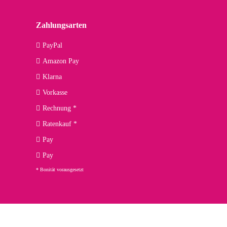
lässiger Partner sein?
Zahlungsarten
09.04.2026
PayPal
Amazon Pay
kann ich noch nicht viel sagen, da er erst noch zum Einsatz
Klarna
Vorkasse
Rechnung *
Ratenkauf *
02.04.2026
Pay
ng. Top!
Pay
* Bonität vorausgesetzt
23.02.2026
chnelle Lieferung. Bin sehr zufrieden!