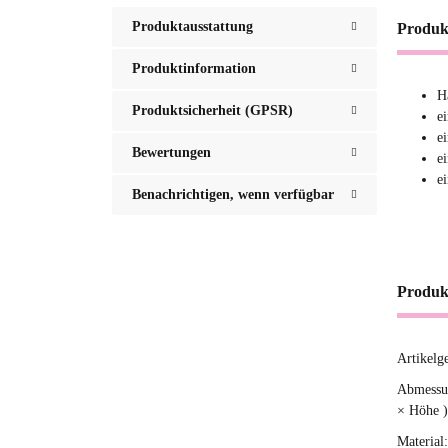
Produktausstattung
Produk
Produktinformation
H
Produktsicherheit (GPSR)
e
e
Bewertungen
e
e
Benachrichtigen, wenn verfügbar
Produk
Artikelg
Produ
Wert
Abmessun
× Höhe )
Material: