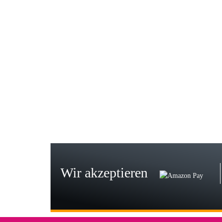
Gab
Wie
zur
Bj
Seh
zu
Wir akzeptieren
Wi
Der