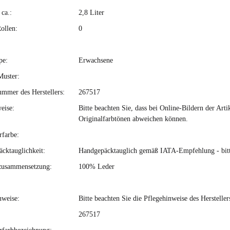
ca.:
2,8 Liter
ollen:
0
pe:
Erwachsene
Muster:
ummer des Herstellers:
267517
eise:
Bitte beachten Sie, dass bei Online-Bildern der Ar
Originalfarbtönen abweichen können.
rfarbe:
cktauglichkeit:
Handgepäcktauglich gemäß IATA-Empfehlung - bitte 
zusammensetzung:
100% Leder
nweise:
Bitte beachten Sie die Pflegehinweise des Hersteller
267517