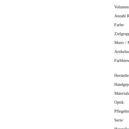
Volumen 
Anzahl R
Farbe:
Zielgrup
Motiv / 
Artikeln
Farbhinw
Herstelle
Handgepä
Material
Optik:
Pflegehi
Serie: