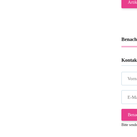
Artik
Benach
Kontak
Vor
E-Ma
Bena
Bitte send