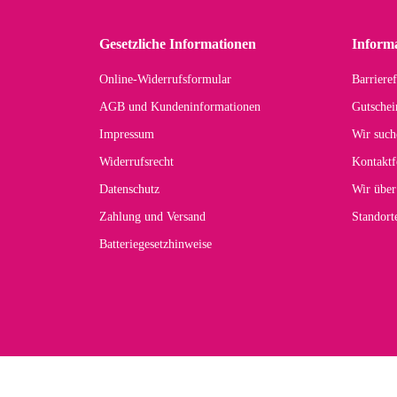
in 
zu
Gesetzliche Informationen
Inform
Online-Widerrufsformular
Barrieref
Han
AGB und Kundeninformationen
Gutschei
Der 
Impressum
Wir such
kom
Widerrufsrecht
Kontaktf
zur
Datenschutz
Wir über
Zahlung und Versand
Standor
Batteriegesetzhinweise
Car
Noc
zu
Mascho
... Art