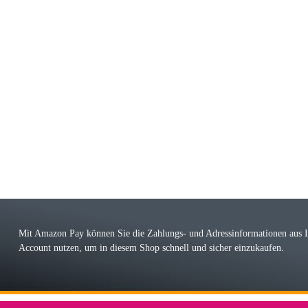
riele W
 immer bei den Franky Produkten eine TOP Qualität. Danke
 Farbauswahl
örn M
r ehrlicher Shop, schnelle Lieferung, man kann bedenkenlos Vorkasse leisten, Top 
r Farbauswahl
Mit Amazon Pay können Sie die Zahlungs- und Adressinformationen aus
Account nutzen, um in diesem Shop schnell und sicher einzukaufen.
lhelm W
 Koffer macht einen sehr soliden Eindruck. Die Zuverlässigkeit muss sich noch in