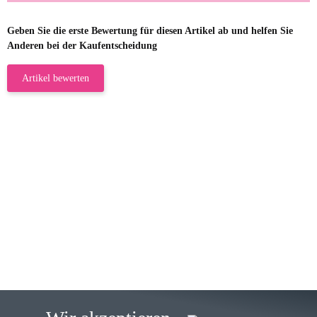
Geben Sie die erste Bewertung für diesen Artikel ab und helfen Sie
Anderen bei der Kaufentscheidung
Artikel bewerten
23.05.2026
Gabriele W
Wie immer bei den Franky Produkten
eine TOP Qualität. Danke
zur Farbauswahl
15.05.2026
Björn M
Sehr ehrlicher Shop, schnelle