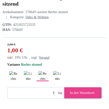
sitzend
Artikelnummer:
57664V-sortiert Rechts sitzend
Kategorie:
Deko & Wohnen
GTIN:
4251025723535
HAN:
57664V
2,00 €
1,00 €
inkl. 19% USt. , zzgl.
Versand
Variante
Rechts sitzend
Rechts liegend
Links liegend
Rechts sitzend
Links sitzend
Stk
In den Warenkorb