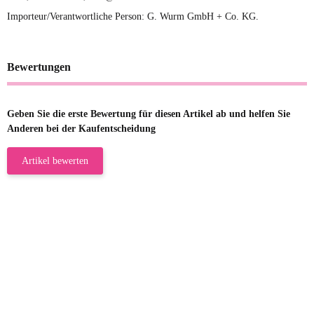
Importeur/Verantwortliche Person: G. Wurm GmbH + Co. KG.
Bewertungen
Geben Sie die erste Bewertung für diesen Artikel ab und helfen Sie
Anderen bei der Kaufentscheidung
Artikel bewerten
23.05.2026
Gabriele W
Wie immer bei den Franky Produkten
eine TOP Qualität. Danke
zur Farbauswahl