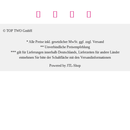
... Artikel wie beschrieben, günstiger
Preis (haben auch den Vorkasse-5%-
Rabatt genutzt), schnelle Lieferung. Bin
sehr zufrieden!
© TOP TWO GmbH
zur Farbauswahl
* Alle Preise inkl. gesetzlicher MwSt. ggf. zzgl.
Versand
** Unverbindliche Preisempfehlung
03.02.2026
*** gilt für Lieferungen innerhalb Deutschlands, Lieferzeiten für andere Länder
Sabine G
entnehmen Sie bitte der Schaltfläche mit den
Versandinformationen
Sehr schöner und großer Trolley, leicht
Powered by
JTL-Shop
zu fahren und wirklich leise, allerdings
wurde er ohne Umverpackung geliefert.
Die Lieferung war sehr schnell.
zur Farbauswahl
26.01.2026
Jeannette A
Ich habe etwas mit mir gerungen, ob ich den