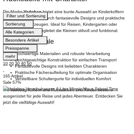
Die Marke
Vadobag
bietet eine bunte Auswahl an Kinderkoffern
Filter und Sortierung
und Rucksäcken, die durch fantasievolle Designs und praktische
Sortierung
Funktionen überzeugen. Ideal für Reisen, Kindergarten oder
Schule – Vadobag begleitet die Kleinen stilvoll und funktional.
Alle Kategorien
Besondere Artikel
Produktmerkmale
Preisspanne
Hochwertige Materialien und robuste Verarbeitung
mehr
Leichtgewichtige Konstruktion für einfachen Transport
10
20
30
40
50
Fantasievolle Designs mit beliebten Charakteren
Praktische Fächeraufteilung für optimale Organisation
165 Artikel
Verstellbare Schultergurte für individuellen Komfort
Sale 57%
Mit Vadobag Koffern und Rucksäcken sind Kinder bestens
ausgerüstet für jede Reise und jedes Abenteuer. Entdecken Sie
jetzt die vielfältige Auswahl!