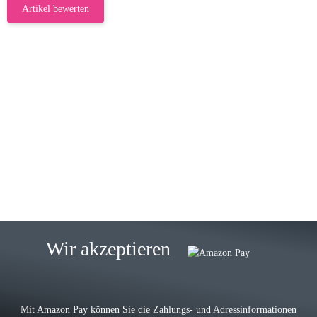
Artikel bewerten
23.05.2026
Gabriele W
Wie immer bei den Franky Produkten
eine TOP Qualität. Danke
zur Farbauswahl
15.05.2026
Björn M
Sehr ehrlicher Shop, schnelle
Wir akzeptieren
Lieferung, man kann bedenkenlos
Vorkasse leisten, Top Ware
zur Farbauswahl
Mit Amazon Pay können Sie die Zahlungs- und Adressinformationen