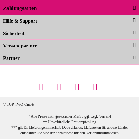
Zahlungsarten
Carolina G
Noch schöner als die Fotos, die
Hilfe & Support
Farben sind großartig. Guter Preis und
Sicherheit
schnelle Lieferung. Top!
zur Farbauswahl
Versandpartner
Partner
23.02.2026
Maschowski L
... Artikel wie beschrieben, günstiger
Preis (haben auch den Vorkasse-5%-
Rabatt genutzt), schnelle Lieferung. Bin
sehr zufrieden!
© TOP TWO GmbH
zur Farbauswahl
* Alle Preise inkl. gesetzlicher MwSt. ggf. zzgl.
Versand
** Unverbindliche Preisempfehlung
03.02.2026
*** gilt für Lieferungen innerhalb Deutschlands, Lieferzeiten für andere Länder
Sabine G
entnehmen Sie bitte der Schaltfläche mit den
Versandinformationen