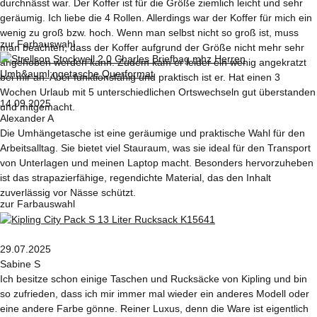
durchnässt war. Der Koffer ist für die Größe ziemlich leicht und sehr
geräumig. Ich liebe die 4 Rollen. Allerdings war der Koffer für mich ein
wenig zu groß bzw. hoch. Wenn man selbst nicht so groß ist, muss
zur Farbauswahl
man beachten, dass der Koffer aufgrund der Größe nicht mehr sehr
angehoben werden kann. Zudem kam er leider ein wenig angekratzt
bei mir an. Aber funktionsfähig und praktisch ist er. Hat einen 3
Wochen Urlaub mit 5 unterschiedlichen Ortswechseln gut überstanden
14.09.2025
und mitgemacht.
Alexander A
Die Umhängetasche ist eine geräumige und praktische Wahl für den
Arbeitsalltag. Sie bietet viel Stauraum, was sie ideal für den Transport
von Unterlagen und meinen Laptop macht. Besonders hervorzuheben
ist das strapazierfähige, regendichte Material, das den Inhalt
zuverlässig vor Nässe schützt.
zur Farbauswahl
29.07.2025
Sabine S
Ich besitze schon einige Taschen und Rucksäcke von Kipling und bin
so zufrieden, dass ich mir immer mal wieder ein anderes Modell oder
eine andere Farbe gönne. Reiner Luxus, denn die Ware ist eigentlich