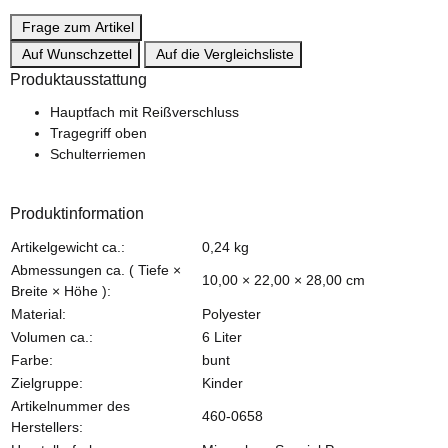
Frage zum Artikel
Auf Wunschzettel
Auf die Vergleichsliste
Produktausstattung
Hauptfach mit Reißverschluss
Tragegriff oben
Schulterriemen
Produktinformation
Produkteigenschaft
Wert
Artikelgewicht ca.:
0,24
kg
Abmessungen ca. ( Tiefe ×
10,00 × 22,00 × 28,00 cm
Breite × Höhe ):
Material:
Polyester
Volumen ca.:
6 Liter
Farbe:
bunt
Zielgruppe:
Kinder
Artikelnummer des
460-0658
Herstellers: