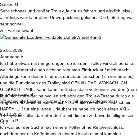
Sabine G
Sehr schöner und großer Trolley, leicht zu fahren und wirklich leise,
allerdings wurde er ohne Umverpackung geliefert. Die Lieferung war
sehr schnell.
zur Farbauswahl
26.01.2026
Jeannette A
Ich habe etwas mit mir gerungen, ob ich den Trolley wirklich behalte,
weil das Material einen nicht so robusten Eindruck auf mich macht.
Allerdings kann dieser Eindruck durchaus täuschen (ich vermute es)
und die Funktionen des Trolley sind GENAU DAS, WONACH ICH
GESUCHT HABE. Kann kann im Bedarfsfalle verkleinert werden (man
zur Farbauswahl
läuft nicht mit einer halbvollen schlabbrigen Trolley-Tasche durch die
Gegend und er ist so schön leicht, die Rollen so super leise, ich bin
HAPPY .... [ für eine lange Urlaubsreise habe ich noch einen XXL-
05.10.2025
Trolley, aber alles darunter dürfte mit diesem zu bewerkstelligen sein
Carolin P
:-) ]
Ich war auf der Suche nach einem Koffer ohne Reißverschluss,
nachdem mir ein Kofferinhalt in einem Urlaub einmal komplett