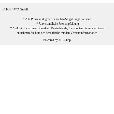
sehr zufrieden!
© TOP TWO GmbH
zur Farbauswahl
* Alle Preise inkl. gesetzlicher MwSt. ggf. zzgl.
Versand
** Unverbindliche Preisempfehlung
03.02.2026
*** gilt für Lieferungen innerhalb Deutschlands, Lieferzeiten für andere Länder
Sabine G
entnehmen Sie bitte der Schaltfläche mit den
Versandinformationen
Sehr schöner und großer Trolley, leicht
Powered by
JTL-Shop
zu fahren und wirklich leise, allerdings
wurde er ohne Umverpackung geliefert.
Die Lieferung war sehr schnell.
zur Farbauswahl
26.01.2026
Jeannette A
Ich habe etwas mit mir gerungen, ob ich den
Trolley wirklich behalte, weil das Material
einen nicht so robusten Eindruck auf mich
macht. Allerdings kann dieser Eindruck