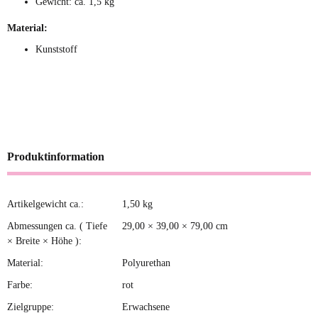
Gewicht: ca. 1,5 kg
Material:
Kunststoff
Produktinformation
Artikelgewicht ca.:
1,50
kg
Produkteigenschaft
Wert
Abmessungen ca. ( Tiefe
29,00 × 39,00 × 79,00 cm
× Breite × Höhe ):
Material:
Polyurethan
Farbe:
rot
Zielgruppe:
Erwachsene