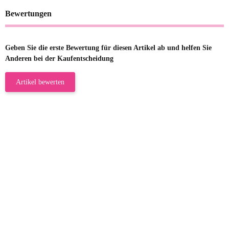
Bewertungen
Geben Sie die erste Bewertung für diesen Artikel ab und helfen Sie
Anderen bei der Kaufentscheidung
Artikel bewerten
23.05.2026
Gabriele W
Wie immer bei den Franky Produkten
eine TOP Qualität. Danke
zur Farbauswahl
15.05.2026