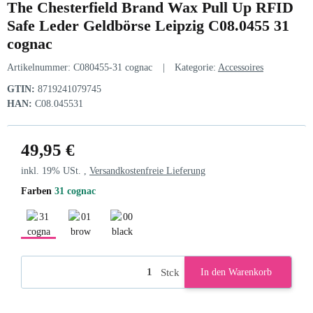
The Chesterfield Brand Wax Pull Up RFID
Safe Leder Geldbörse Leipzig C08.0455 31
cognac
Artikelnummer:
C080455-31 cognac
Kategorie:
Accessoires
GTIN:
8719241079745
HAN:
C08.045531
49,95 €
inkl. 19% USt. ,
Versandkostenfreie Lieferung
Farben
31 cognac
31 cognac
01 brown
00 black
Stck
In den Warenkorb