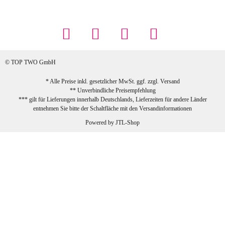
Maschowski L
... Artikel wie beschrieben, günstiger
Preis (haben auch den Vorkasse-5%-
Rabatt genutzt), schnelle Lieferung. Bin
sehr zufrieden!
© TOP TWO GmbH
zur Farbauswahl
* Alle Preise inkl. gesetzlicher MwSt. ggf. zzgl.
Versand
** Unverbindliche Preisempfehlung
03.02.2026
*** gilt für Lieferungen innerhalb Deutschlands, Lieferzeiten für andere Länder
Sabine G
entnehmen Sie bitte der Schaltfläche mit den
Versandinformationen
Sehr schöner und großer Trolley, leicht
Powered by
JTL-Shop
zu fahren und wirklich leise, allerdings
wurde er ohne Umverpackung geliefert.
Die Lieferung war sehr schnell.
zur Farbauswahl
26.01.2026
Jeannette A