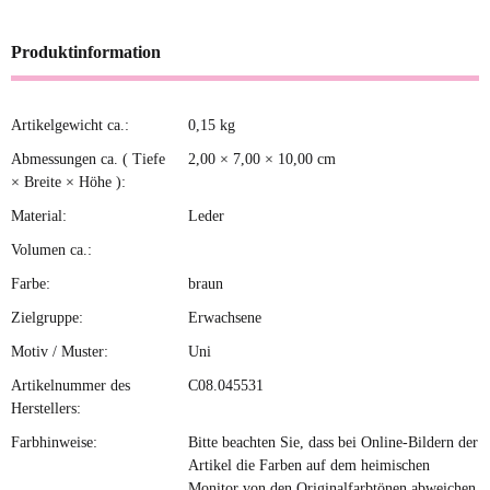
Produktinformation
Artikelgewicht ca.:
0,15
kg
Produkteigenschaft
Wert
Abmessungen ca. ( Tiefe
2,00 × 7,00 × 10,00 cm
× Breite × Höhe ):
Material:
Leder
Volumen ca.:
Farbe:
braun
Zielgruppe:
Erwachsene
Motiv / Muster:
Uni
Artikelnummer des
C08.045531
Herstellers:
Farbhinweise:
Bitte beachten Sie, dass bei Online-Bildern der
Artikel die Farben auf dem heimischen
Monitor von den Originalfarbtönen abweichen