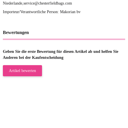
Niederlande,service@chesterfieldbags.com
Importeur/Verantwortliche Person: Makorian bv
Bewertungen
Geben Sie die erste Bewertung für diesen Artikel ab und helfen Sie
Anderen bei der Kaufentscheidung
Artikel bewerten
23.05.2026
Gabriele W
Wie immer bei den Franky Produkten
eine TOP Qualität. Danke