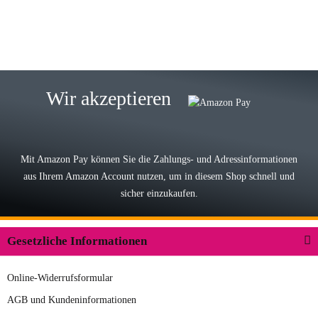
zur Farbauswahl
15.05.2026
Björn M
Sehr ehrlicher Shop, schnelle
Wir akzeptieren
Lieferung, man kann bedenkenlos
Vorkasse leisten, Top Ware
zur Farbauswahl
Mit Amazon Pay können Sie die Zahlungs- und Adressinformationen
aus Ihrem Amazon Account nutzen, um in diesem Shop schnell und
03.05.2026
sicher einzukaufen.
Wilhelm W
Der Koffer macht einen sehr soliden
Gesetzliche Informationen
Eindruck. Die Zuverlässigkeit muss
sich noch in den kommenden Jahren
Online-Widerrufsformular
herausstellen. Spannend wird es falls
zur Farbauswahl
in einigen Jahren mal ein Ersatzteil
AGB und Kundeninformationen