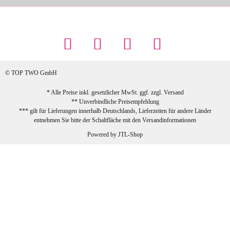
Maschowski L
... Artikel wie beschrieben, günstiger
Preis (haben auch den Vorkasse-5%-
Rabatt genutzt), schnelle Lieferung. Bin
sehr zufrieden!
© TOP TWO GmbH
zur Farbauswahl
* Alle Preise inkl. gesetzlicher MwSt. ggf. zzgl.
Versand
** Unverbindliche Preisempfehlung
03.02.2026
*** gilt für Lieferungen innerhalb Deutschlands, Lieferzeiten für andere Länder
Sabine G
entnehmen Sie bitte der Schaltfläche mit den
Versandinformationen
Sehr schöner und großer Trolley, leicht
Powered by
JTL-Shop
zu fahren und wirklich leise, allerdings
wurde er ohne Umverpackung geliefert.
Die Lieferung war sehr schnell.
zur Farbauswahl
26.01.2026
Jeannette A