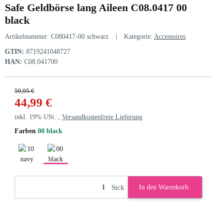
Safe Geldbörse lang Aileen C08.0417 00
black
Artikelnummer:
C080417-00 schwarz
Kategorie:
Accessoires
GTIN:
8719241048727
HAN:
C08.041700
59,95 €
44,99 €
inkl. 19% USt. ,
Versandkostenfreie Lieferung
Farben
00 black
10 navy
00 black
Stck
In den Warenkorb