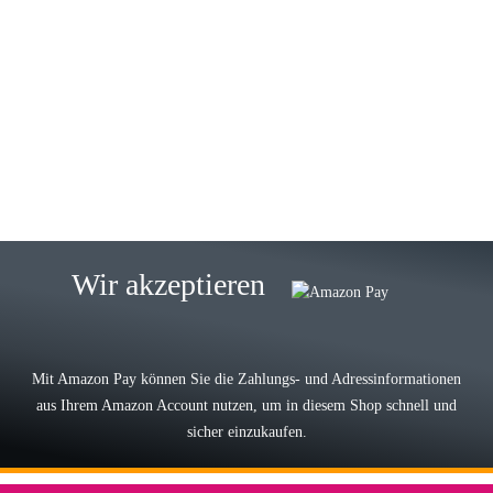
23.05.2026
Gabriele W
Wie immer bei den Franky Produkten
eine TOP Qualität. Danke
zur Farbauswahl
15.05.2026
Björn M
Sehr ehrlicher Shop, schnelle
Wir akzeptieren
Lieferung, man kann bedenkenlos
Vorkasse leisten, Top Ware
zur Farbauswahl
Mit Amazon Pay können Sie die Zahlungs- und Adressinformationen
aus Ihrem Amazon Account nutzen, um in diesem Shop schnell und
03.05.2026
sicher einzukaufen.
Wilhelm W
Der Koffer macht einen sehr soliden