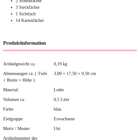
2 Scheinfächer
3 Steckfächer
1 Sichtfach
14 Kartenfächer
Produktinformation
Artikelgewicht ca.:
0,19
kg
Produkteigenschaft
Wert
Abmessungen ca. ( Tiefe
3,00 × 17,50 × 9,50 cm
× Breite × Höhe ):
Material:
Leder
Volumen ca.:
0,5 Liter
Farbe:
blau
Zielgruppe:
Erwachsene
Motiv / Muster:
Uni
Artikelnummer des