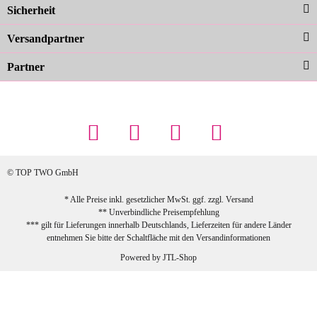
Sicherheit
schnelle Lieferung. Top!
zur Farbauswahl
Versandpartner
Partner
23.02.2026
Maschowski L
... Artikel wie beschrieben, günstiger
Preis (haben auch den Vorkasse-5%-
Rabatt genutzt), schnelle Lieferung. Bin
sehr zufrieden!
© TOP TWO GmbH
zur Farbauswahl
* Alle Preise inkl. gesetzlicher MwSt. ggf. zzgl.
Versand
** Unverbindliche Preisempfehlung
03.02.2026
*** gilt für Lieferungen innerhalb Deutschlands, Lieferzeiten für andere Länder
Sabine G
entnehmen Sie bitte der Schaltfläche mit den
Versandinformationen
Sehr schöner und großer Trolley, leicht
Powered by
JTL-Shop
zu fahren und wirklich leise, allerdings
wurde er ohne Umverpackung geliefert.
Die Lieferung war sehr schnell.