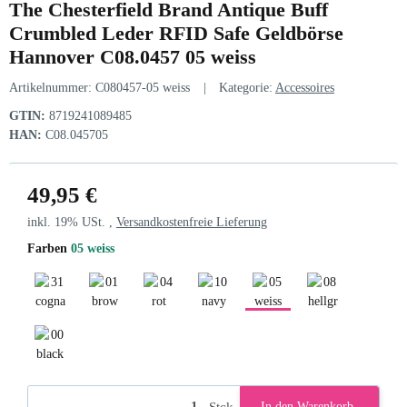
The Chesterfield Brand Antique Buff
Crumbled Leder RFID Safe Geldbörse
Hannover C08.0457 05 weiss
Artikelnummer:
C080457-05 weiss
Kategorie:
Accessoires
GTIN:
8719241089485
HAN:
C08.045705
49,95 €
inkl. 19% USt. ,
Versandkostenfreie Lieferung
Farben
05 weiss
31 cognac
01 brown
04 rot
10 navy
05 weiss
08 hellgrau
00 black
Stck
In den Warenkorb