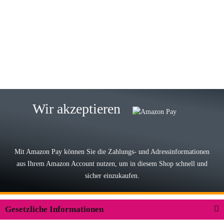
Gabriele W
Wie immer bei den Franky Produkten
eine TOP Qualität. Danke
zur Farbauswahl
15.05.2026
Björn M
Sehr ehrlicher Shop, schnelle
Wir akzeptieren
Lieferung, man kann bedenkenlos
Vorkasse leisten, Top Ware
zur Farbauswahl
Mit Amazon Pay können Sie die Zahlungs- und Adressinformationen
aus Ihrem Amazon Account nutzen, um in diesem Shop schnell und
03.05.2026
sicher einzukaufen.
Wilhelm W
Der Koffer macht einen sehr soliden
Gesetzliche Informationen
Eindruck. Die Zuverlässigkeit muss
sich noch in den kommenden Jahren