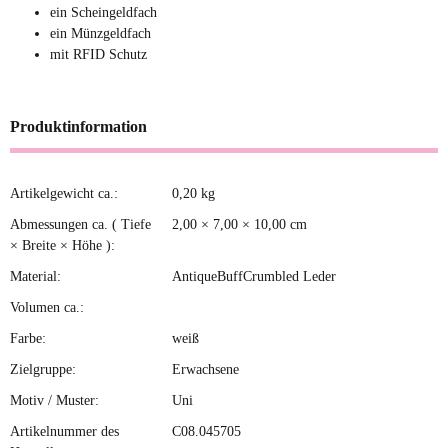
ein Scheingeldfach
ein Münzgeldfach
mit RFID Schutz
Produktinformation
Artikelgewicht ca.:
0,20
kg
Produkteigenschaft
Wert
Abmessungen ca. ( Tiefe
2,00 × 7,00 × 10,00 cm
× Breite × Höhe ):
Material:
AntiqueBuffCrumbled Leder
Volumen ca.:
Farbe:
weiß
Zielgruppe:
Erwachsene
Motiv / Muster:
Uni
Artikelnummer des
C08.045705