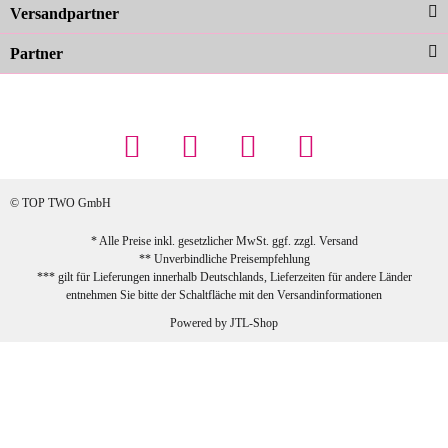
zur Farbauswahl
Versandpartner
Partner
23.02.2026
Maschowski L
... Artikel wie beschrieben, günstiger
Preis (haben auch den Vorkasse-5%-
Rabatt genutzt), schnelle Lieferung. Bin
sehr zufrieden!
© TOP TWO GmbH
zur Farbauswahl
* Alle Preise inkl. gesetzlicher MwSt. ggf. zzgl.
Versand
** Unverbindliche Preisempfehlung
03.02.2026
*** gilt für Lieferungen innerhalb Deutschlands, Lieferzeiten für andere Länder
Sabine G
entnehmen Sie bitte der Schaltfläche mit den
Versandinformationen
Sehr schöner und großer Trolley, leicht
Powered by
JTL-Shop
zu fahren und wirklich leise, allerdings
wurde er ohne Umverpackung geliefert.
Die Lieferung war sehr schnell.
zur Farbauswahl