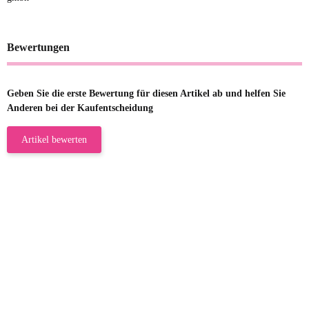
Bewertungen
Geben Sie die erste Bewertung für diesen Artikel ab und helfen Sie
Anderen bei der Kaufentscheidung
Artikel bewerten
23.05.2026
Gabriele W
Wie immer bei den Franky Produkten
eine TOP Qualität. Danke
zur Farbauswahl