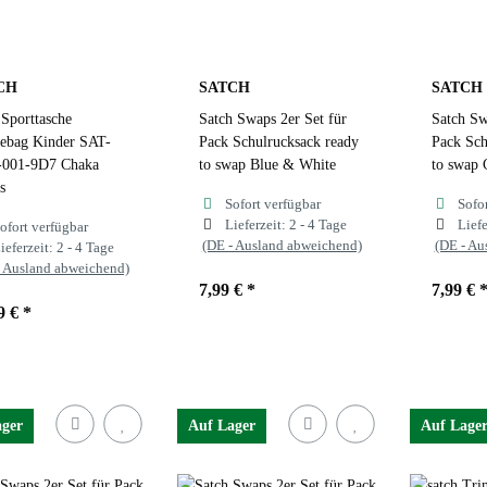
CH
SATCH
SATCH
 Sporttasche
Satch Swaps 2er Set für
Satch Sw
lebag Kinder SAT-
Pack Schulrucksack ready
Pack Sch
001-9D7 Chaka
to swap Blue & White
to swap 
s
Sofort verfügbar
Sofo
Lieferzeit:
2 - 4 Tage
Liefe
ofort verfügbar
(DE - Ausland abweichend)
(DE - Au
ieferzeit:
2 - 4 Tage
- Ausland abweichend)
7,99 €
*
7,99 €
9 €
*
ager
Auf Lager
Auf Lage