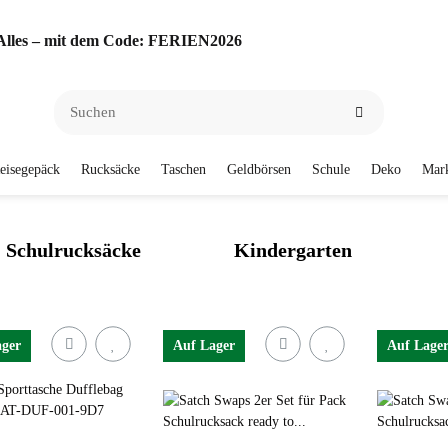
f Alles – mit dem Code: FERIEN2026
eisegepäck
Rucksäcke
Taschen
Geldbörsen
Schule
Deko
Mar
Schulrucksäcke
Kindergarten
ager
Auf Lager
Auf Lage