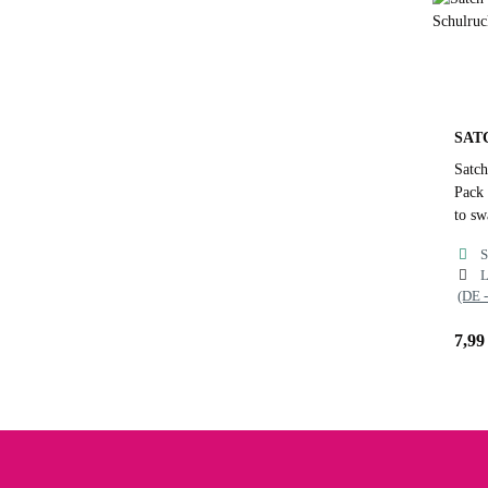
SAT
Satch
Pack 
to s
S
L
(DE 
7,99