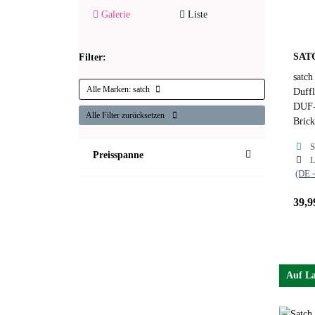
Galerie
Liste
SAT
Filter:
satch
Alle Marken:
satch
Duff
DUF-
Alle Filter zurücksetzen
Brick
S
Preisspanne
L
(DE 
39,9
Auf L