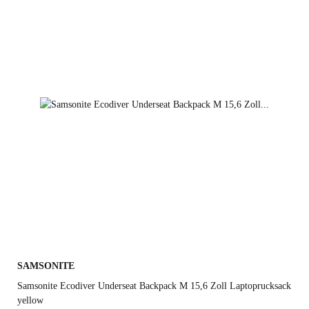
steel blue
deep green
graphite
SAMSONITE
Samsonite Ecodiver Underseat Backpack M 15,6 Zoll Laptoprucksack
yellow