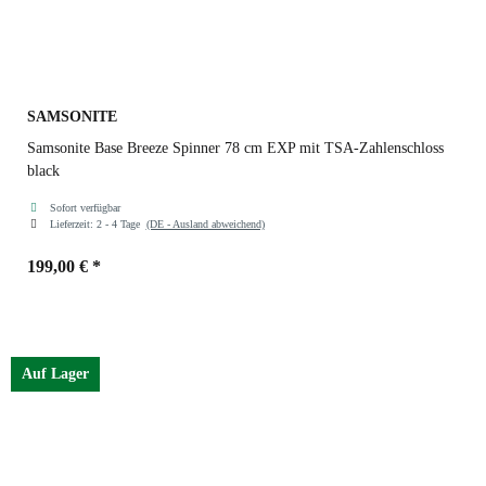
SAMSONITE
Samsonite Base Breeze Spinner 78 cm EXP mit TSA-Zahlenschloss
black
Sofort verfügbar
Lieferzeit:
2 - 4 Tage
(DE - Ausland abweichend)
199,00 €
*
Farben
black
Auf Lager
black
petrol blue
dark green
red