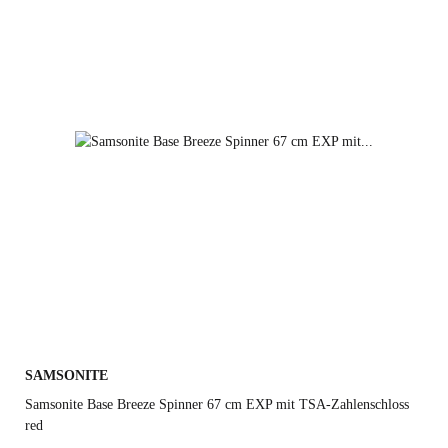
black
petrol blue
dark green
red
SAMSONITE
Samsonite Base Breeze Spinner 67 cm EXP mit TSA-Zahlenschloss
red