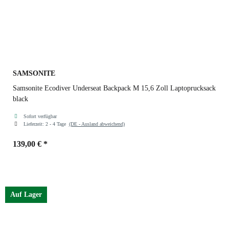
SAMSONITE
Samsonite Ecodiver Underseat Backpack M 15,6 Zoll Laptoprucksack
black
Sofort verfügbar
Lieferzeit:
2 - 4 Tage
(DE - Ausland abweichend)
139,00 €
*
Farben
black
Auf Lager
climbing ivy
climbing ivy
yellow
black