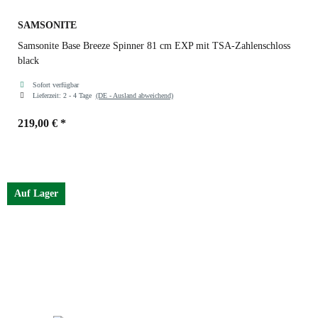
SAMSONITE
Samsonite Base Breeze Spinner 81 cm EXP mit TSA-Zahlenschloss
black
Sofort verfügbar
Lieferzeit:
2 - 4 Tage
(DE - Ausland abweichend)
219,00 €
*
Farben
black
Auf Lager
black
petrol blue
dark green