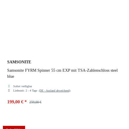
SAMSONITE
Samsonite FYRM Spinner 55 cm EXP mit TSA-Zahlenschloss steel
blue
Sofort verfügbar
Lieferzeit:
2 - 4 Tage
(DE - Ausland abweichend)
199,00 €
*
259,00 €
Farben
steel blue