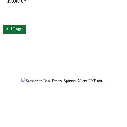
199,00 €
*
Farben
petrol blue
Auf Lager
black
petrol blue
dark green
red