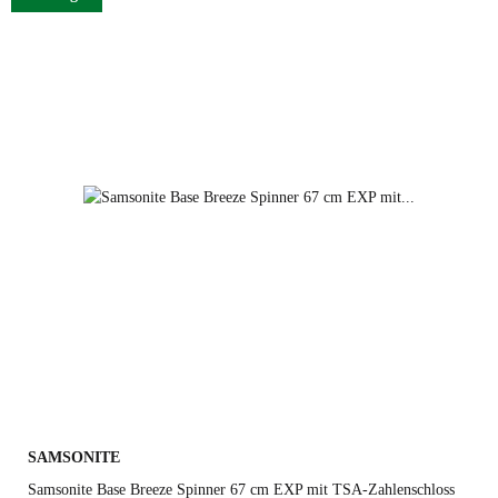
black
petrol blue
dark green
red
SAMSONITE
Samsonite Base Breeze Spinner 67 cm EXP mit TSA-Zahlenschloss