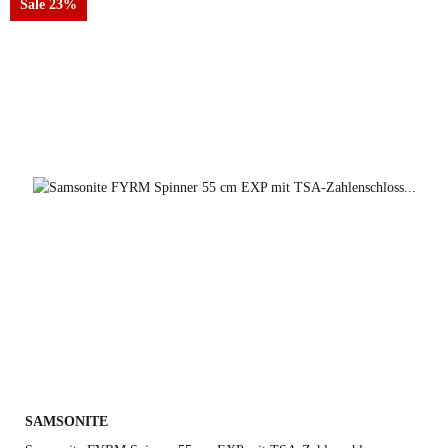
Sale 23%
steel blue
deep green
graphite
SAMSONITE