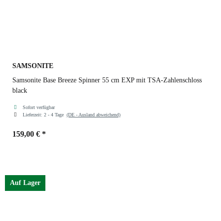
SAMSONITE
Samsonite Base Breeze Spinner 55 cm EXP mit TSA-Zahlenschloss
black
Sofort verfügbar
Lieferzeit:
2 - 4 Tage
(DE - Ausland abweichend)
159,00 €
*
Farben
black
Auf Lager
black
petrol blue
dark green
red