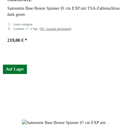
Samsonite Base Breeze Spinner 81 cm EXP mit TSA-Zahlenschloss
dark green
Sofort verfügbar
Lieferzeit:
2 - 4 Tage
(DE - Ausland abweichend)
219,00 €
*
Farben
dark green
Auf Lager
black
petrol blue
dark green