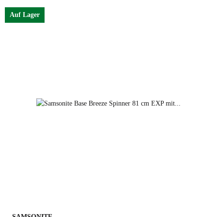
Auf Lager
black
petrol blue
dark green
SAMSONITE