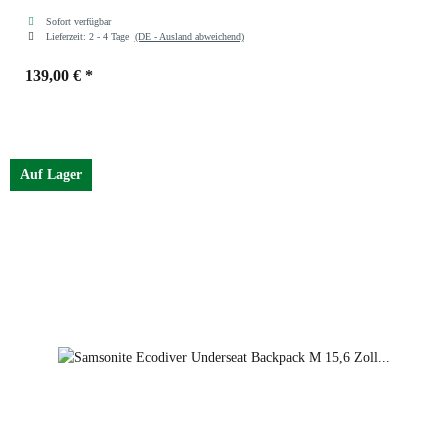
Sofort verfügbar
Lieferzeit:
2 - 4 Tage
(DE - Ausland abweichend)
139,00 €
*
Farben
yellow
Auf Lager
climbing ivy
climbing ivy
yellow
black