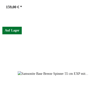
159,00 €
*
Farben
petrol blue
Auf Lager
black
petrol blue
dark green
red