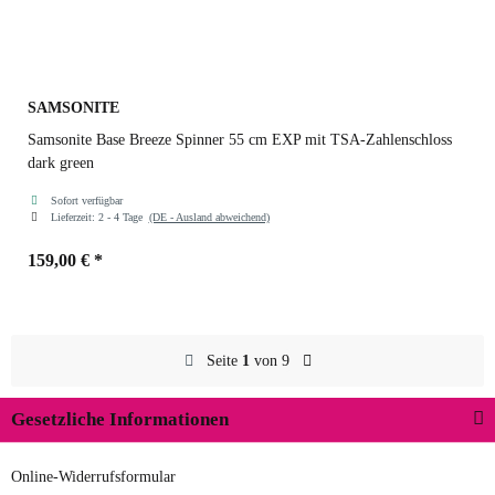
SAMSONITE
Samsonite Base Breeze Spinner 55 cm EXP mit TSA-Zahlenschloss
dark green
Sofort verfügbar
Lieferzeit:
2 - 4 Tage
(DE - Ausland abweichend)
159,00 €
*
Farben
dark green
Seite
1
von 9
Gesetzliche Informationen
black
petrol blue
dark green
red
Online-Widerrufsformular