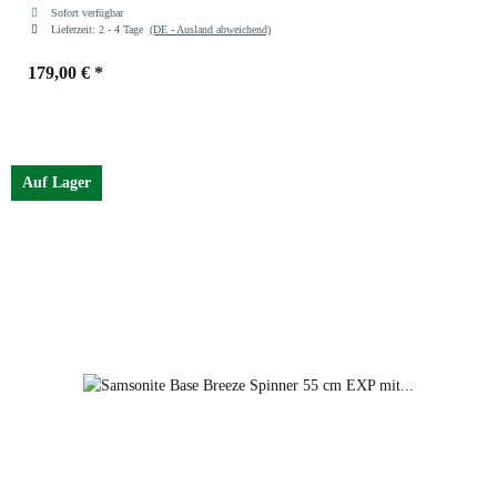
Sofort verfügbar
Lieferzeit:
2 - 4 Tage
(DE - Ausland abweichend)
179,00 €
*
Farben
red
Auf Lager
black
petrol blue
dark green
red