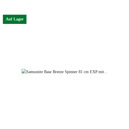
Farben
red
Auf Lager
black
petrol blue
dark green
red