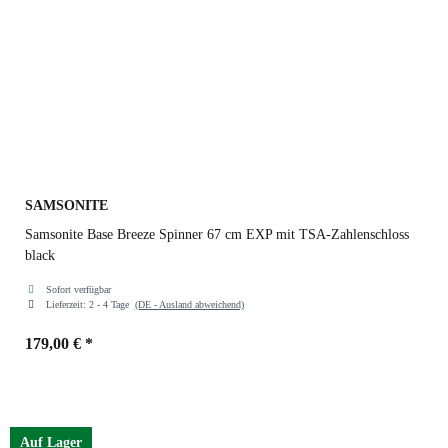
SAMSONITE
Samsonite Base Breeze Spinner 67 cm EXP mit TSA-Zahlenschloss
black
Sofort verfügbar
Lieferzeit:
2 - 4 Tage
(DE - Ausland abweichend)
179,00 €
*
Farben
black
Auf Lager