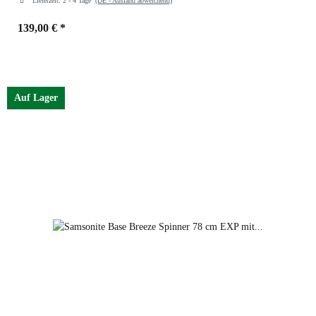
Lieferzeit:
2 - 4 Tage
(DE - Ausland abweichend)
139,00 €
*
Farben
climbing ivy
Auf Lager
climbing ivy
climbing ivy
yellow
black