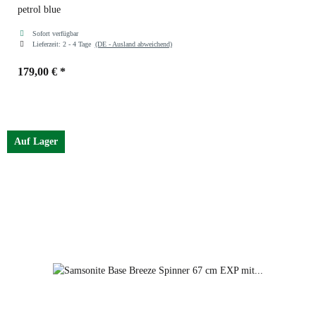
petrol blue
Sofort verfügbar
Lieferzeit:
2 - 4 Tage
(DE - Ausland abweichend)
179,00 €
*
Farben
petrol blue
Auf Lager
black
petrol blue
dark green
red