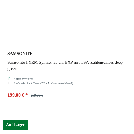
SAMSONITE
Samsonite FYRM Spinner 55 cm EXP mit TSA-Zahlenschloss deep
green
Sofort verfügbar
Lieferzeit:
2 - 4 Tage
(DE - Ausland abweichend)
199,00 €
*
259,00 €
Farben
deep green
Auf Lager