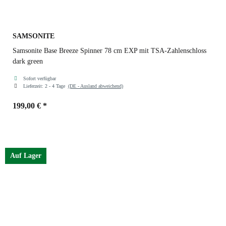
SAMSONITE
Samsonite Base Breeze Spinner 78 cm EXP mit TSA-Zahlenschloss
dark green
Sofort verfügbar
Lieferzeit:
2 - 4 Tage
(DE - Ausland abweichend)
199,00 €
*
Farben
dark green
Auf Lager
black
petrol blue
dark green
red