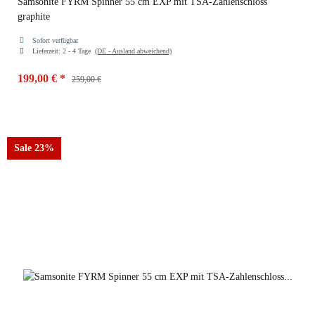
Samsonite FYRM Spinner 55 cm EXP mit TSA-Zahlenschloss
graphite
Sofort verfügbar
Lieferzeit:
2 - 4 Tage
(DE - Ausland abweichend)
199,00 €
*
259,00 €
Farben
graphite
Sale 23%
steel blue
deep green
graphite