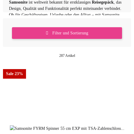
Samsonite
ist weltweit bekannt für erstklassiges
Reisegepäck
, das
Design, Qualität und Funktionalität perfekt miteinander verbindet.
Ob für Geschäftsreisen, Urlaube oder den Alltag – mit Samsonite
bist du immer stilvoll und sicher unterwegs.
Ergonomische Griffe, leise Rollen und durchdachte
Filter und Sortierung
Innenaufteilungen machen die
Koffer und Taschen von Samsonite
zu verlässlichen Begleitern auf jeder Reise.
Jetzt entdecken & Samsonite Reisegepäck online kaufen!
287 Artikel
Sale 23%