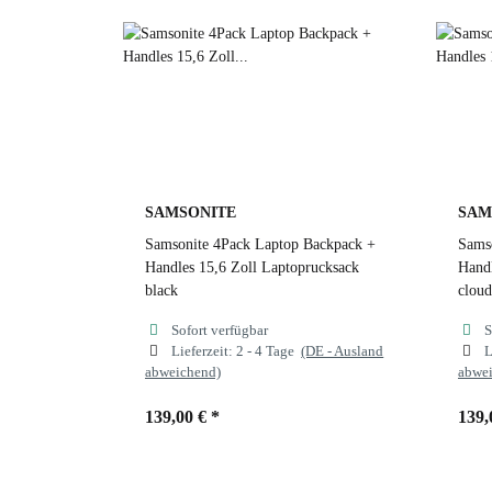
SAMSONITE
SAM
Samsonite 4Pack Laptop Backpack +
Sams
Handles 15,6 Zoll Laptoprucksack
Handl
black
cloud
Sofort verfügbar
S
Lieferzeit:
2 - 4 Tage
(DE - Ausland
L
abweichend)
abwe
139,00 €
*
139,
Farben
black
Far