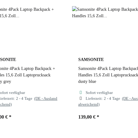
SONITE
SAMSONITE
onite 4Pack Laptop Backpack +
Samsonite 4Pack Laptop Backpac
es 15,6 Zoll Laptoprucksack
Handles 15,6 Zoll Laptoprucksac
y grey
dusty blue
ofort verfügbar
Sofort verfügbar
ieferzeit:
2 - 4 Tage
(DE - Ausland
Lieferzeit:
2 - 4 Tage
(DE - Au
ichend)
abweichend)
00 €
*
139,00 €
*
ben
cloudy grey
Farben
dusty blue