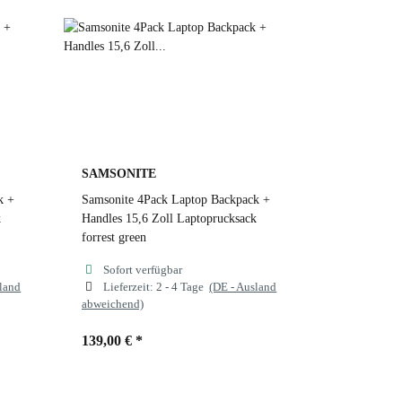
dusty blue
forrest green
1041 black
SAMSONITE
k +
Samsonite 4Pack Laptop Backpack +
k
Handles 15,6 Zoll Laptoprucksack
forrest green
Sofort verfügbar
sland
Lieferzeit:
2 - 4 Tage
(DE - Ausland
abweichend)
139,00 €
*
Farben
forrest green