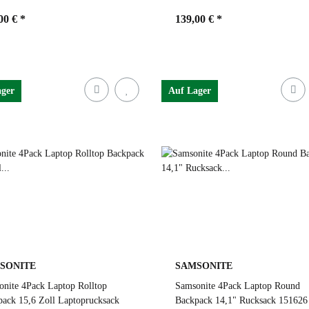
00 €
*
139,00 €
*
ben
sand
Farben
forrest green
ager
Auf Lager
and
forrest green
black
sand
forrest green
black
339 forrest green
dusty blue
1339 forrest green
dusty blue
SONITE
SAMSONITE
nite 4Pack Laptop Rolltop
Samsonite 4Pack Laptop Round
ack 15,6 Zoll Laptoprucksack
Backpack 14,1" Rucksack 151626