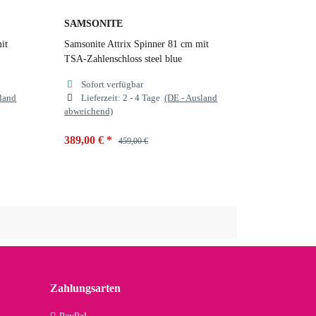
SAMSONITE
it
Samsonite Attrix Spinner 81 cm mit
TSA-Zahlenschloss steel blue
Sofort verfügbar
sland
Lieferzeit:
2 - 4 Tage
(DE - Ausland
abweichend)
389,00 €
*
459,00 €
Farben
steel blue
anthracite
steel blue
Zahlungsarten