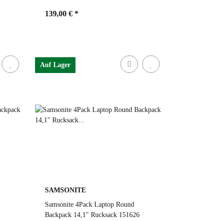
139,00 €
*
Farben
black
Auf Lager
sand
forrest green
black
1339 forrest green
dusty blue
SAMSONITE
Samsonite 4Pack Laptop Round
Backpack 14,1" Rucksack 151626