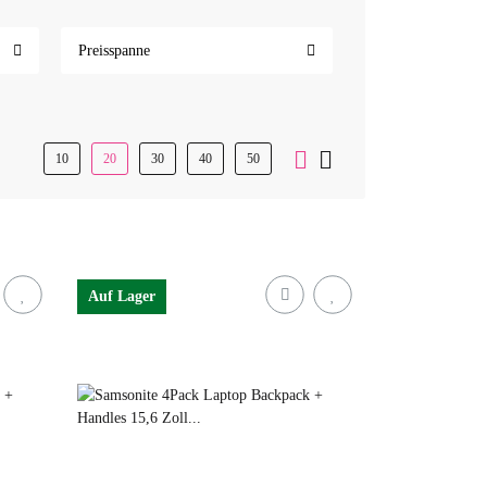
Preisspanne
10
20
30
40
50
Auf Lager