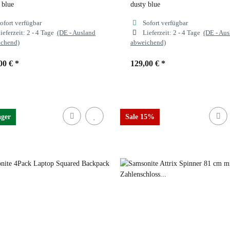
 blue
dusty blue
ofort verfügbar
Sofort verfügbar
ieferzeit:
2 - 4 Tage
(DE - Ausland
Lieferzeit:
2 - 4 Tage
(DE - Au
ichend)
abweichend)
00 €
*
129,00 €
*
ben
dusty blue
Farben
dusty blue
ager
Sale 15%
and
forrest green
black
dusty blue
forrest green
sand
339 forrest green
dusty blue