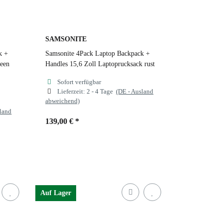
SAMSONITE
k +
Samsonite 4Pack Laptop Backpack +
reen
Handles 15,6 Zoll Laptoprucksack rust
Sofort verfügbar
Lieferzeit:
2 - 4 Tage
(DE - Ausland
abweichend)
sland
139,00 €
*
Farben
rust
Auf Lager
rust
black
cloudy grey