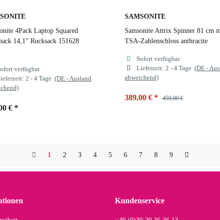
SONITE
SAMSONITE
onite 4Pack Laptop Squared
Samsonite Attrix Spinner 81 cm m
pack 14,1" Rucksack 151628
TSA-Zahlenschloss anthracite
Sofort verfügbar
Lieferzeit:
2 - 4 Tage
(DE - Au
ofort verfügbar
abweichend)
ieferzeit:
2 - 4 Tage
(DE - Ausland
ichend)
389,00 €
*
459,00 €
00 €
*
Farben
anthracite
ben
black
1
2
3
4
5
6
7
8
9
anthracite
steel blue
lack
ationen
Kundenservice