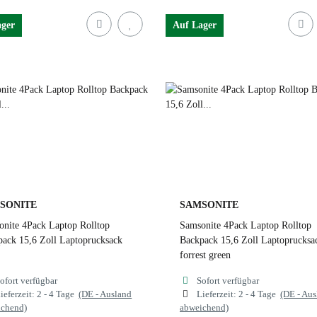
ager
Auf Lager
ust
black
cloudy grey
rust
black
cloudy g
usty blue
forrest green
1041 black
dusty blue
forrest green
1041 bla
SONITE
SAMSONITE
nite 4Pack Laptop Rolltop
Samsonite 4Pack Laptop Rolltop
ack 15,6 Zoll Laptoprucksack
Backpack 15,6 Zoll Laptoprucksa
forrest green
ofort verfügbar
Sofort verfügbar
ieferzeit:
2 - 4 Tage
(DE - Ausland
Lieferzeit:
2 - 4 Tage
(DE - Au
ichend)
abweichend)