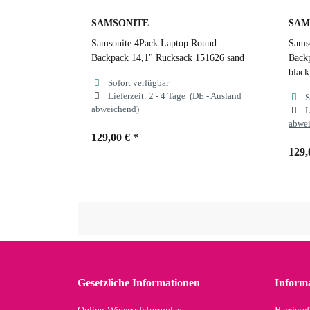
SAMSONITE
SAM
Samsonite 4Pack Laptop Round
Sams
Backpack 14,1" Rucksack 151626 sand
Back
black
Sofort verfügbar
Lieferzeit:
2 - 4 Tage
(DE - Ausland
S
abweichend)
L
abwe
129,00 €
*
129,
Farben
sand
Far
dusty blue
forrest green
sand
b
Gesetzliche Informationen
Inform