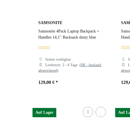
SAMSONITE
SAM
Samsonite 4Pack Laptop Backpack +
Sams
Handles 14,1" Rucksack dusty blue
Handl
Sofort verfügbar
S
Lieferzeit:
2 - 4 Tage
(DE - Ausland
L
abweichend)
abwe
129,00 €
*
129,
Farben
dusty blue
Far
Auf Lager
Auf L
dusty blue
forrest green
black
d