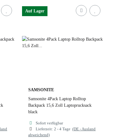
Auf Lager
rey
rust
black
cloudy grey
ck
dusty blue
forrest green
1041 black
SAMSONITE
Samsonite 4Pack Laptop Rolltop
ck
Backpack 15,6 Zoll Laptoprucksack
black
Sofort verfügbar
sland
Lieferzeit:
2 - 4 Tage
(DE - Ausland
abweichend)