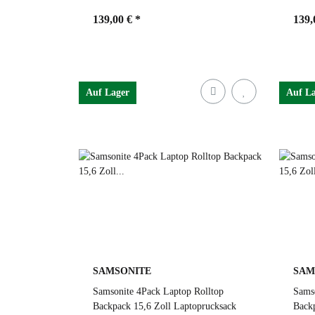
139,00 €
*
139,
Farben
1041 black
Far
Auf Lager
Auf L
rust
black
cloudy grey
s
dusty blue
forrest green
1041 black
1
SAMSONITE
SAM
Samsonite 4Pack Laptop Rolltop
Samso
Backpack 15,6 Zoll Laptoprucksack
Backp