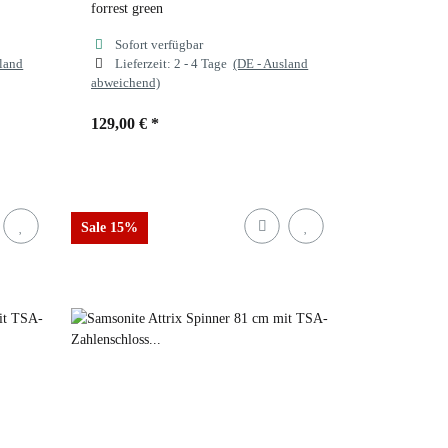
forrest green
Sofort verfügbar
sland
Lieferzeit:
2 - 4 Tage
(DE - Ausland
abweichend)
129,00 €
*
Farben
forrest green
Sale 15%
dusty blue
forrest green
sand