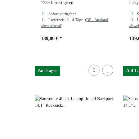
1339 forrest green
dusty
Sofort verfügbar
S
Lieferzeit:
2 - 4 Tage
(DE - Ausland
L
abweichend)
abwe
139,00 €
*
139,
Farben
1339 forrest green
Far
Auf Lager
Auf L
sand
forrest green
black
s
1339 forrest green
dusty blue
1