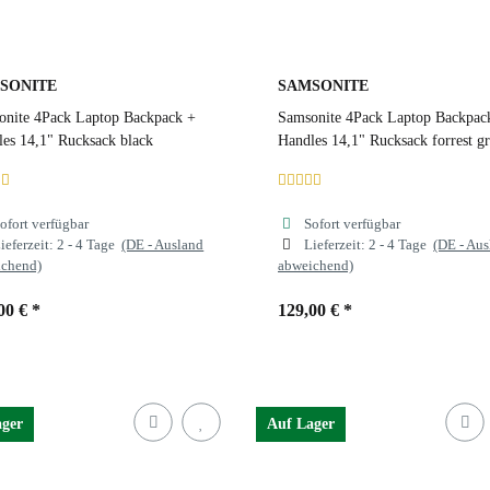
SONITE
SAMSONITE
onite 4Pack Laptop Backpack +
Samsonite 4Pack Laptop Backpac
es 14,1" Rucksack black
Handles 14,1" Rucksack forrest g
ofort verfügbar
Sofort verfügbar
ieferzeit:
2 - 4 Tage
(DE - Ausland
Lieferzeit:
2 - 4 Tage
(DE - Au
ichend)
abweichend)
00 €
*
129,00 €
*
ben
black
Farben
forrest green
ager
Auf Lager
usty blue
forrest green
black
dusty blue
forrest green
black