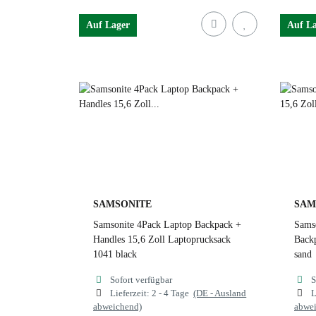
Auf Lager
Auf L
rust
black
cloudy grey
r
dusty blue
forrest green
1041 black
d
SAMSONITE
SAM
Samsonite 4Pack Laptop Backpack +
Samso
Handles 15,6 Zoll Laptoprucksack
Backp
1041 black
sand
Sofort verfügbar
S
Lieferzeit:
2 - 4 Tage
(DE - Ausland
L
abweichend)
abwe