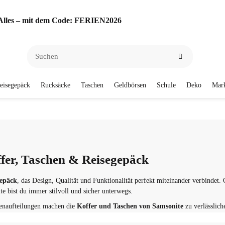
f Alles – mit dem Code: FERIEN2026
eisegepäck
Rucksäcke
Taschen
Geldbörsen
Schule
Deko
Mar
fer, Taschen & Reisegepäck
gepäck
, das Design, Qualität und Funktionalität perfekt miteinander verbindet. 
e bist du immer stilvoll und sicher unterwegs.
nenaufteilungen machen die
Koffer und Taschen von Samsonite
zu verlässlich