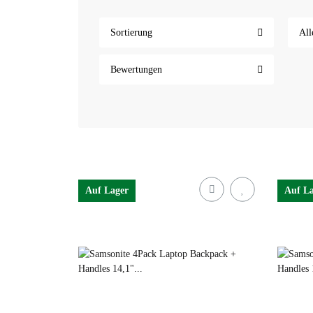
Jetzt entdecken & Samsonite Reisegepäck online ka
Sortierung
All
Bewertungen
Auf Lager
Auf L