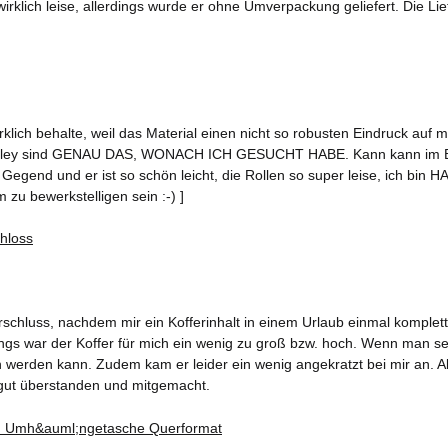
wirklich leise, allerdings wurde er ohne Umverpackung geliefert. Die Lie
rklich behalte, weil das Material einen nicht so robusten Eindruck auf 
rolley sind GENAU DAS, WONACH ICH GESUCHT HABE. Kann kann im Bedar
Gegend und er ist so schön leicht, die Rollen so super leise, ich bin HA
 zu bewerkstelligen sein :-) ]
chluss, nachdem mir ein Kofferinhalt in einem Urlaub einmal komplett d
rdings war der Koffer für mich ein wenig zu groß bzw. hoch. Wenn man s
erden kann. Zudem kam er leider ein wenig angekratzt bei mir an. Aber
gut überstanden und mitgemacht.