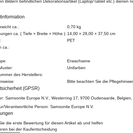
en Bildern befindlichen Dekorationsartikel (Laptop/Tablet etc.) dienen n
tinformation
teigenschaft
ewicht ca.:
0,70
kg
ngen ca. ( Tiefe × Breite × Höhe ):
14,00 × 28,00 × 37,50 cm
:
PET
 ca.:
ppe:
Erwachsene
 Muster:
Unifarben
nummer des Herstellers:
inweise:
Bitte beachten Sie die Pflegehinwei
tsicherheit (GPSR)
ler: Samsonite Europe N.V., Westerring 17, 9700 Oudenaarde, Belgien
ur/Verantwortliche Person: Samsonite Europe N.V.
tungen
ie die erste Bewertung für diesen Artikel ab und helfen
eren bei der Kaufentscheidung