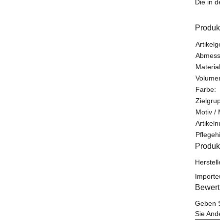
Die in d
Produk
Produk
Wert
Artikelg
Abmessu
Material
Volumen
Farbe:
Zielgru
Motiv /
Artikel
Pflegeh
Produk
Herstel
Importe
Bewer
Geben S
Sie And