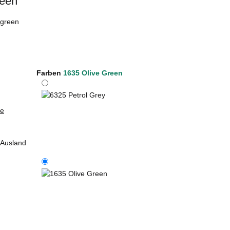
reen
 green
Farben
1635 Olive Green
ie
 Ausland
6325 Petrol Grey