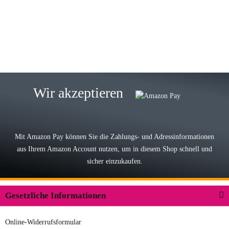
eine TOP Qualität. Danke
zur Farbauswahl
15.05.2026
Björn M
Sehr ehrlicher Shop, schnelle
Wir akzeptieren
Lieferung, man kann bedenkenlos
Vorkasse leisten, Top Ware
zur Farbauswahl
Mit Amazon Pay können Sie die Zahlungs- und Adressinformationen
aus Ihrem Amazon Account nutzen, um in diesem Shop schnell und
03.05.2026
sicher einzukaufen.
Wilhelm W
Der Koffer macht einen sehr soliden
Gesetzliche Informationen
Eindruck. Die Zuverlässigkeit muss
sich noch in den kommenden Jahren
Online-Widerrufsformular
herausstellen. Spannend wird es falls