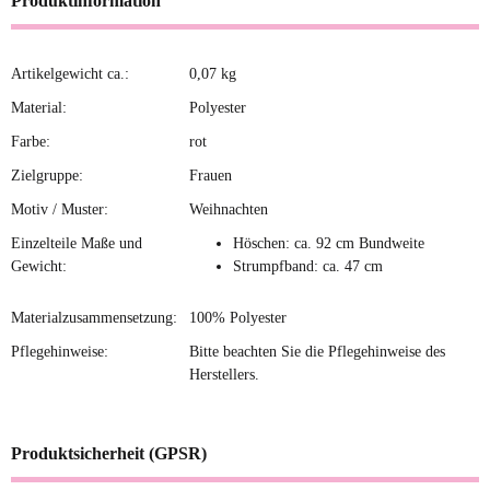
Produktinformation
Artikelgewicht ca.:
0,07
kg
Produkteigenschaft
Wert
Material:
Polyester
Farbe:
rot
Zielgruppe:
Frauen
Motiv / Muster:
Weihnachten
Einzelteile Maße und
Höschen: ca. 92 cm Bundweite
Gewicht:
Strumpfband: ca. 47 cm
Materialzusammensetzung:
100% Polyester
Pflegehinweise:
Bitte beachten Sie die Pflegehinweise des
Herstellers.
Produktsicherheit (GPSR)