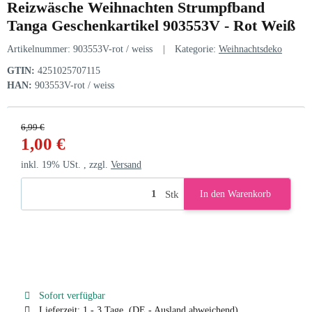
Reizwäsche Weihnachten Strumpfband
Tanga Geschenkartikel 903553V - Rot Weiß
Artikelnummer:
903553V-rot / weiss
Kategorie:
Weihnachtsdeko
GTIN:
4251025707115
HAN:
903553V-rot / weiss
6,99 €
1,00 €
inkl. 19% USt. , zzgl.
Versand
Stk
In den Warenkorb
Sofort verfügbar
Lieferzeit:
1 - 3 Tage
(DE - Ausland abweichend)