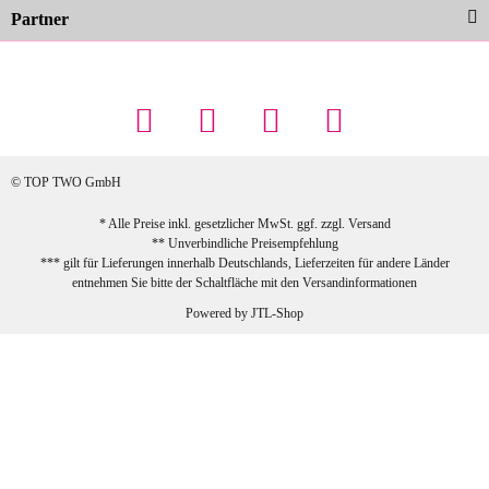
Partner
23.02.2026
Maschowski L
... Artikel wie beschrieben, günstiger
Preis (haben auch den Vorkasse-5%-
Rabatt genutzt), schnelle Lieferung. Bin
sehr zufrieden!
© TOP TWO GmbH
zur Farbauswahl
* Alle Preise inkl. gesetzlicher MwSt. ggf. zzgl.
Versand
** Unverbindliche Preisempfehlung
03.02.2026
*** gilt für Lieferungen innerhalb Deutschlands, Lieferzeiten für andere Länder
Sabine G
entnehmen Sie bitte der Schaltfläche mit den
Versandinformationen
Sehr schöner und großer Trolley, leicht
Powered by
JTL-Shop
zu fahren und wirklich leise, allerdings
wurde er ohne Umverpackung geliefert.
Die Lieferung war sehr schnell.
zur Farbauswahl
26.01.2026