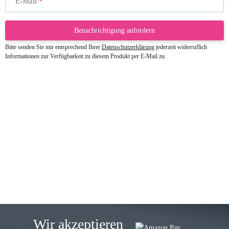
E-Mail
Benachrichtigung anfordern
Bitte senden Sie mir entsprechend Ihrer
Datenschutzerklärung
jederzeit widerruflich
Informationen zur Verfügbarkeit zu diesem Produkt per E-Mail zu.
23.05.2026
Gabriele W
Wie immer bei den Franky Produkten
eine TOP Qualität. Danke
zur Farbauswahl
15.05.2026
Björn M
Sehr ehrlicher Shop, schnelle
Wir akzeptieren