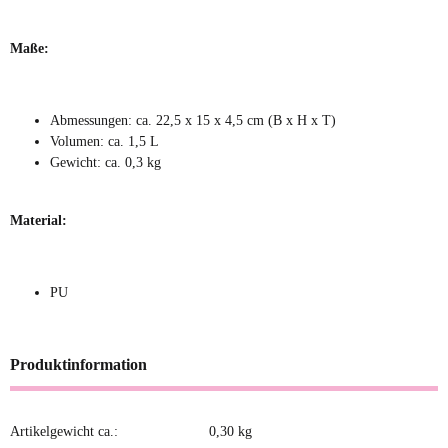
Maße:
Abmessungen: ca. 22,5 x 15 x 4,5 cm (B x H x T)
Volumen: ca. 1,5 L
Gewicht: ca. 0,3 kg
Material:
PU
Produktinformation
Artikelgewicht ca.:
0,30
kg
Produkteigenschaft
Wert