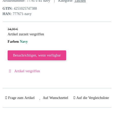
Artikelnummer:
777671-41 navy
Kategorie:
Taschen
GTIN:
4251025747388
HAN:
777671-navy
34,99 €
Artikel zurzeit vergriffen
Farben
Navy
Benachrichtigen, wenn verfügbar
Artikel vergriffen
Frage zum Artikel
Auf Wunschzettel
Auf die Vergleichsliste