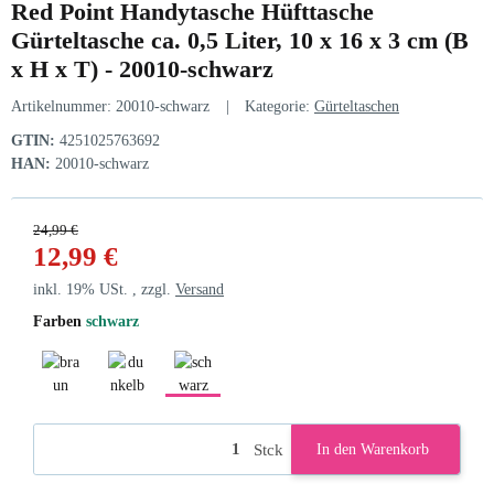
Red Point Handytasche Hüfttasche
Gürteltasche ca. 0,5 Liter, 10 x 16 x 3 cm (B
x H x T) - 20010-schwarz
Artikelnummer:
20010-schwarz
Kategorie:
Gürteltaschen
GTIN:
4251025763692
HAN:
20010-schwarz
24,99 €
12,99 €
inkl. 19% USt. , zzgl.
Versand
Farben
schwarz
braun
dunkelbraun
schwarz
Stck
In den Warenkorb