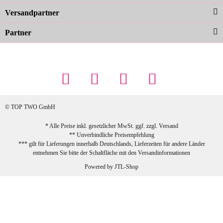
zur Farbauswahl
Versandpartner
Partner
23.02.2026
Maschowski L
... Artikel wie beschrieben, günstiger
Preis (haben auch den Vorkasse-5%-
Rabatt genutzt), schnelle Lieferung. Bin
sehr zufrieden!
© TOP TWO GmbH
zur Farbauswahl
* Alle Preise inkl. gesetzlicher MwSt. ggf. zzgl.
Versand
** Unverbindliche Preisempfehlung
03.02.2026
*** gilt für Lieferungen innerhalb Deutschlands, Lieferzeiten für andere Länder
Sabine G
entnehmen Sie bitte der Schaltfläche mit den
Versandinformationen
Sehr schöner und großer Trolley, leicht
Powered by
JTL-Shop
zu fahren und wirklich leise, allerdings
wurde er ohne Umverpackung geliefert.
Die Lieferung war sehr schnell.
zur Farbauswahl