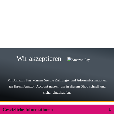
Gabriele W
Wie immer bei den Franky Produkten
eine TOP Qualität. Danke
zur Farbauswahl
15.05.2026
Björn M
Sehr ehrlicher Shop, schnelle
Wir akzeptieren
Lieferung, man kann bedenkenlos
Vorkasse leisten, Top Ware
zur Farbauswahl
Mit Amazon Pay können Sie die Zahlungs- und Adressinformationen
aus Ihrem Amazon Account nutzen, um in diesem Shop schnell und
03.05.2026
sicher einzukaufen.
Wilhelm W
Der Koffer macht einen sehr soliden
Gesetzliche Informationen
Eindruck. Die Zuverlässigkeit muss