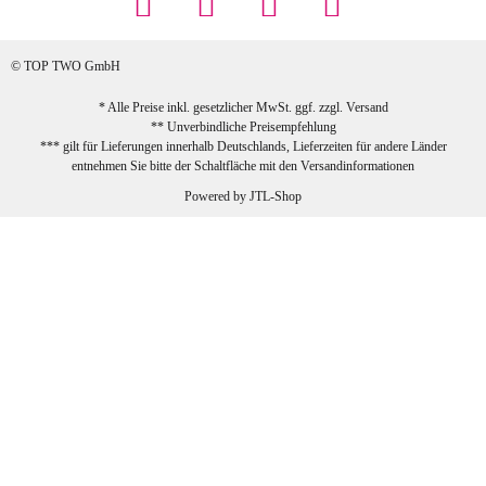
Rabatt genutzt), schnelle Lieferung. Bin
sehr zufrieden!
© TOP TWO GmbH
zur Farbauswahl
* Alle Preise inkl. gesetzlicher MwSt. ggf. zzgl.
Versand
** Unverbindliche Preisempfehlung
03.02.2026
*** gilt für Lieferungen innerhalb Deutschlands, Lieferzeiten für andere Länder
Sabine G
entnehmen Sie bitte der Schaltfläche mit den
Versandinformationen
Sehr schöner und großer Trolley, leicht
Powered by
JTL-Shop
zu fahren und wirklich leise, allerdings
wurde er ohne Umverpackung geliefert.
Die Lieferung war sehr schnell.
zur Farbauswahl
26.01.2026
Jeannette A
Ich habe etwas mit mir gerungen, ob ich den
Trolley wirklich behalte, weil das Material
einen nicht so robusten Eindruck auf mich