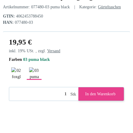
Artikelnummer:
077480-03 puma black
Kategorie:
Gürteltaschen
GTIN:
4062453788450
HAN:
077480-03
19,95 €
inkl. 19% USt. , zzgl.
Versand
Farben
03 puma black
02 foxglove
03 puma black
Stk
In den Warenkorb