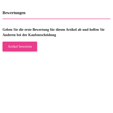
Bewertungen
Geben Sie die erste Bewertung für diesen Artikel ab und helfen Sie
Anderen bei der Kaufentscheidung
Artikel bewerten
23.05.2026
Gabriele W
Wie immer bei den Franky Produkten
eine TOP Qualität. Danke
zur Farbauswahl